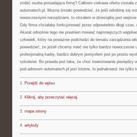
zrobić osoba posiadająca firmę? Całkiem ciekawa oferta został
automatech.pl. Można śmiało powiedzieć, że jeśli odrobinę się ro
nowoczesnymi narzędziami, to strzałem w dziesiątkę jest wejście
Gdy firma chciałaby funkcjonować przez odpowiednio długi czas,
Akurat odnośnie tego nie powinien miewać najmniejszych wątpliw
człowiek, który na poważnie podchodzi do tematu zarządzania wł
powiedzieć, że jeżeli chcemy mieć nie tylko bardzo nowoczesne u
profesjonalną kadrę, bardzo dobrym pomysłem jest po prostu wysł
szkolenie. Bo prawda jest taka, że choć inwestowanie pieniędzy 
pod adresem automatech.pl jest istotne, to jednakowoż nie tylko to
1.
Przejdź do wpisu
2.
Kliknij, aby przeczytać więcej
3.
mapa strony
4.
artykuly