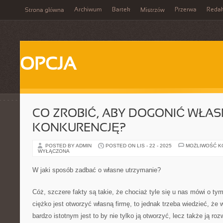
Archiwum
Bartek
Przerwa
Redak
Strona główna
Mistrzów
OPCJA
CO ZROBIĆ, ABY DOGONIĆ WŁA
KONKURENCJĘ?
POSTED BY ADMIN
POSTED ON LIS - 22 - 2025
MOŻLIWOŚĆ 
WYŁĄCZONA
W jaki sposób zadbać o własne utrzymanie?
Cóż, szczere fakty są takie, że chociaż tyle się u nas mówi o tym
ciężko jest otworzyć własną firmę, to jednak trzeba wiedzieć, 
bardzo istotnym jest to by nie tylko ją otworzyć, lecz także ją ro