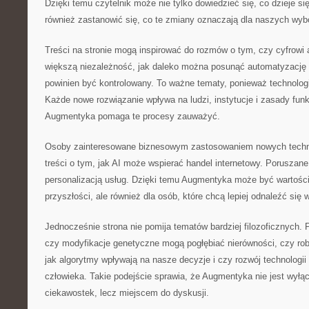
Dzięki temu czytelnik może nie tylko dowiedzieć się, co dzieje się
również zastanowić się, co te zmiany oznaczają dla naszych wyb
Treści na stronie mogą inspirować do rozmów o tym, czy cyfrowi
większą niezależność, jak daleko można posunąć automatyzację d
powinien być kontrolowany. To ważne tematy, ponieważ technologia
Każde nowe rozwiązanie wpływa na ludzi, instytucje i zasady fun
Augmentyka pomaga te procesy zauważyć.
Osoby zainteresowane biznesowym zastosowaniem nowych technol
treści o tym, jak AI może wspierać handel internetowy. Poruszan
personalizacją usług. Dzięki temu Augmentyka może być wartości
przyszłości, ale również dla osób, które chcą lepiej odnaleźć się
Jednocześnie strona nie pomija tematów bardziej filozoficznych. P
czy modyfikacje genetyczne mogą pogłębiać nierówności, czy ro
jak algorytmy wpływają na nasze decyzje i czy rozwój technologii
człowieka. Takie podejście sprawia, że Augmentyka nie jest wyłą
ciekawostek, lecz miejscem do dyskusji.