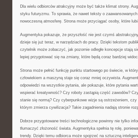
Dla wielu odbiorców atrakcyjny może być także klimat strony. Au
styku futuryzmu. To sprawia, że nawet teksty o zaawansowanych
nowoczesną atmosferę. Strona może przyciągać osoby, które lubią
Augmentyka pokazuje, że przyszłość nie jest czymś abstrakcyjn
dzieje się już teraz, w narzędziach do pracy. Dzięki tekstom pub
czytelnik może zobaczyć, jak pozornie odległe koncepcje stają s
lepiej przygotować się na zmiany, które będą coraz bardziej widoc
Strona może pełnić funkcję punktu startowego po świecie, w któr
człowiekiem a maszyną staje się coraz mniej oczywista. Augment
odpowiedzi na wszystkie pytania, ale pokazuje, które pytania wa
wspierać kreatywność? Czy roboty zastąpią część zawodów? Czy 
stanie się normą? Czy cyberpunkowe wizje są ostrzeżeniem, czy 
którym zmierza cywilizacja? Takie zagadnienia nadają stronie roz
Dobrze przygotowane treści technologiczne powinny nie tylko inf
tłumaczyć złożoność świata. Augmentyka spełnia tę rolę, poniew
trendy. Dzięki temu odbiorca może spojrzeć na sztuczną inteligenc