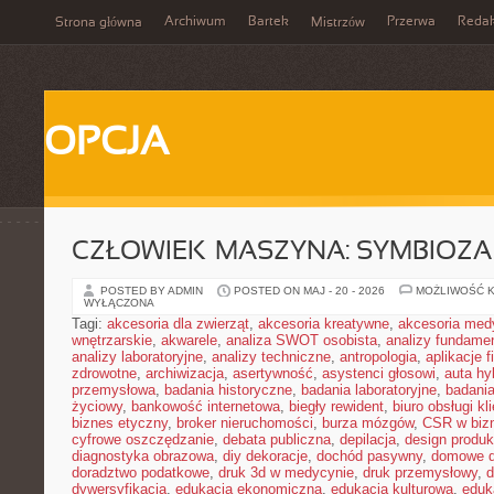
Archiwum
Bartek
Przerwa
Redak
Strona główna
Mistrzów
OPCJA
CZŁOWIEK–MASZYNA: SYMBIOZA
POSTED BY ADMIN
POSTED ON MAJ - 20 - 2026
MOŻLIWOŚĆ 
WYŁĄCZONA
Tagi:
akcesoria dla zwierząt
,
akcesoria kreatywne
,
akcesoria med
wnętrzarskie
,
akwarele
,
analiza SWOT osobista
,
analizy fundame
analizy laboratoryjne
,
analizy techniczne
,
antropologia
,
aplikacje 
zdrowotne
,
archiwizacja
,
asertywność
,
asystenci głosowi
,
auta h
przemysłowa
,
badania historyczne
,
badania laboratoryjne
,
badani
życiowy
,
bankowość internetowa
,
biegły rewident
,
biuro obsługi kl
biznes etyczny
,
broker nieruchomości
,
burza mózgów
,
CSR w biz
cyfrowe oszczędzanie
,
debata publiczna
,
depilacja
,
design produk
diagnostyka obrazowa
,
diy dekoracje
,
dochód pasywny
,
domowe d
doradztwo podatkowe
,
druk 3d w medycynie
,
druk przemysłowy
,
d
dywersyfikacja
,
edukacja ekonomiczna
,
edukacja kulturowa
,
eduk