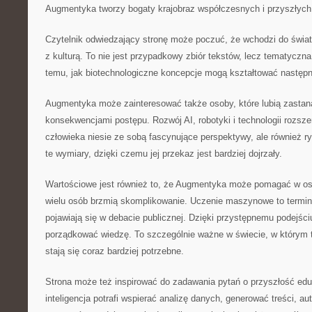
Augmentyka tworzy bogaty krajobraz współczesnych i przyszłych
Czytelnik odwiedzający stronę może poczuć, że wchodzi do świat
z kulturą. To nie jest przypadkowy zbiór tekstów, lecz tematyczn
temu, jak biotechnologiczne koncepcje mogą kształtować następ
Augmentyka może zainteresować także osoby, które lubią zastan
konsekwencjami postępu. Rozwój AI, robotyki i technologii rozsz
człowieka niesie ze sobą fascynujące perspektywy, ale również r
te wymiary, dzięki czemu jej przekaz jest bardziej dojrzały.
Wartościowe jest również to, że Augmentyka może pomagać w osw
wielu osób brzmią skomplikowanie. Uczenie maszynowe to terminy
pojawiają się w debacie publicznej. Dzięki przystępnemu podejśc
porządkować wiedzę. To szczególnie ważne w świecie, w którym 
stają się coraz bardziej potrzebne.
Strona może też inspirować do zadawania pytań o przyszłość eduk
inteligencja potrafi wspierać analizę danych, generować treści, 