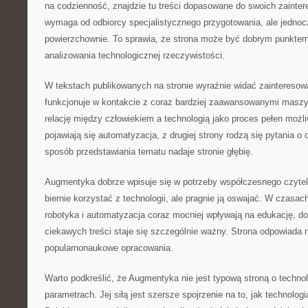
na codzienność, znajdzie tu treści dopasowane do swoich zainte
wymaga od odbiorcy specjalistycznego przygotowania, ale jednocz
powierzchownie. To sprawia, że strona może być dobrym punktem
analizowania technologicznej rzeczywistości.
W tekstach publikowanych na stronie wyraźnie widać zainteresowa
funkcjonuje w kontakcie z coraz bardziej zaawansowanymi masz
relację między człowiekiem a technologią jako proces pełen możli
pojawiają się automatyzacja, z drugiej strony rodzą się pytania o
sposób przedstawiania tematu nadaje stronie głębię.
Augmentyka dobrze wpisuje się w potrzeby współczesnego czytelni
biernie korzystać z technologii, ale pragnie ją oswajać. W czasach
robotyka i automatyzacja coraz mocniej wpływają na edukację, do
ciekawych treści staje się szczególnie ważny. Strona odpowiada n
popularnonaukowe opracowania.
Warto podkreślić, że Augmentyka nie jest typową stroną o technol
parametrach. Jej siłą jest szersze spojrzenie na to, jak technologia