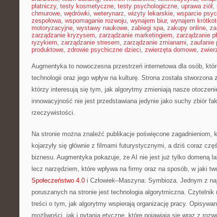
płatniczy
,
testy kosmetyczne
,
testy psychologiczne
,
uprawa ziół
,
chmurowe
,
wędrówki
,
weterynarz
,
wizyty lekarskie
,
wsparcie psyc
zespołowa
,
wspomaganie rozwoju
,
wynajem biur
,
wynajem krótko
motoryzacyjne
,
wystawy naukowe
,
zabiegi spa
,
zakupy online
,
za
zarządzanie kryzysem
,
zarządzanie marketingiem
,
zarządzanie p
ryzykiem
,
zarządzanie stresem
,
zarządzanie zmianami
,
zaufanie 
produktowe
,
zdrowie psychiczne dzieci
,
zwierzęta domowe
,
zwier
Augmentyka to nowoczesna przestrzeń internetowa dla osób, któr
technologii oraz jego wpływ na kulturę. Strona została stworzona 
którzy interesują się tym, jak algorytmy zmieniają nasze otoczen
innowacyjność nie jest przedstawiana jedynie jako suchy zbiór fa
rzeczywistości.
Na stronie można znaleźć publikacje poświęcone zagadnieniom, 
kojarzyły się głównie z filmami futurystycznymi, a dziś coraz czę
biznesu. Augmentyka pokazuje, że AI nie jest już tylko domeną lab
lecz narzędziem, które wpływa na firmy oraz na sposób, w jaki 
Społeczeństwo 4.0
i Człowiek–Maszyna: Symbioza. Jednym z na
poruszanych na stronie jest technologia algorytmiczna. Czytelni
treści o tym, jak algorytmy wspierają organizację pracy. Opisyw
możliwości, jak i pytania etyczne, które pojawiają się wraz z rozw