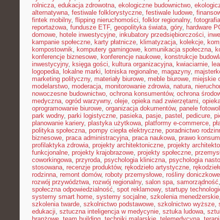
rolnicza
,
edukacja zdrowotna
,
ekologiczne budownictwo
,
ekologic
alternatywna
,
festiwale folklorystyczne
,
festiwale ludowe
,
finansow
fintek mobilny
,
flipping nieruchomości
,
folklor regionalny
,
fotograf
reportażowa
,
fundusze ETF
,
geopolityka świata
,
góry
,
hardware P
domowe
,
hotele inwestycyjne
,
inkubatory przedsiębiorczości
,
inwe
kampanie społeczne
,
karty płatnicze
,
klimatyzacja
,
kolekcje
,
kom
kompostownik
,
komputery gamingowe
,
komunikacja społeczna
,
k
konferencje biznesowe
,
konferencje naukowe
,
konstrukcje budow
inwestycyjny
,
księga gości
,
kultura organizacyjna
,
kwiaciarnie
,
le
logopedia
,
lokalne marki
,
lotniska regionalne
,
magazyny
,
majster
marketing polityczny
,
materiały biurowe
,
meble biurowe
,
miejskie 
modelarstwo
,
moderacja
,
monitorowanie zdrowia
,
natura
,
nierucho
nowoczesne budownictwo
,
ochrona konsumentów
,
ochrona środo
medyczna
,
ogród warzywny
,
oleje
,
opieka nad zwierzętami
,
opiek
oprogramowanie biurowe
,
organizacja dokumentów
,
panele fotowo
park wodny
,
parki logistyczne
,
pasieka
,
pasje
,
pastel
,
pedicure
,
p
planowanie kariery
,
plastyka użytkowa
,
platformy e-commerce
,
pł
polityka społeczna
,
pompy ciepła elektryczne
,
poradnictwo rodzin
biznesowe
,
praca administracyjna
,
praca naukowa
,
prawo konsum
profilaktyka zdrowia
,
projekty architektoniczne
,
projekty architekt
funkcjonalne
,
projekty krajobrazowe
,
projekty społeczne
,
przemys
coworkingowa
,
przyroda
,
psychologia kliniczna
,
psychologia nast
stosowana
,
recenzje produktów
,
rękodzieło artystyczne
,
rękodzieł
rodzinna
,
remont domów
,
roboty przemysłowe
,
rośliny doniczkowe
rozwój przywództwa
,
rozwój regionalny
,
salon spa
,
samorządność
społeczna odpowiedzialność
,
spot reklamowy
,
startupy technolog
systemy smart home
,
systemy socjalne
,
szkolenia menedżerskie
szkolenia twarde
,
szkolnictwo podstawowe
,
szkolnictwo wyższe
,
edukacji
,
sztuczna inteligencja w medycynie
,
sztuka ludowa
,
sztu
branżowe
,
team building
,
techniki malarskie
,
telemedycyna
,
terap