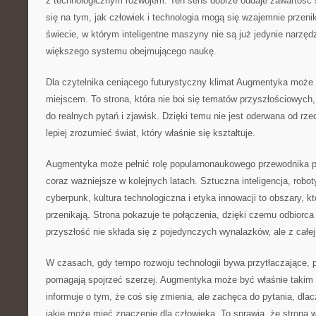
z technologicznym rozwojem. Ten sens dobrze oddaje zawartość s
się na tym, jak człowiek i technologia mogą się wzajemnie przeni
świecie, w którym inteligentne maszyny nie są już jedynie narzędz
większego systemu obejmującego naukę.
Dla czytelnika ceniącego futurystyczny klimat Augmentyka może
miejscem. To strona, która nie boi się tematów przyszłościowych,
do realnych pytań i zjawisk. Dzięki temu nie jest oderwana od rz
lepiej zrozumieć świat, który właśnie się kształtuje.
Augmentyka może pełnić rolę popularnonaukowego przewodnika p
coraz ważniejsze w kolejnych latach. Sztuczna inteligencja, robo
cyberpunk, kultura technologiczna i etyka innowacji to obszary, k
przenikają. Strona pokazuje te połączenia, dzięki czemu odbiorc
przyszłość nie składa się z pojedynczych wynalazków, ale z całej 
W czasach, gdy tempo rozwoju technologii bywa przytłaczające, p
pomagają spojrzeć szerzej. Augmentyka może być właśnie takim 
informuje o tym, że coś się zmienia, ale zachęca do pytania, dla
jakie może mieć znaczenie dla człowieka. To sprawia, że strona w