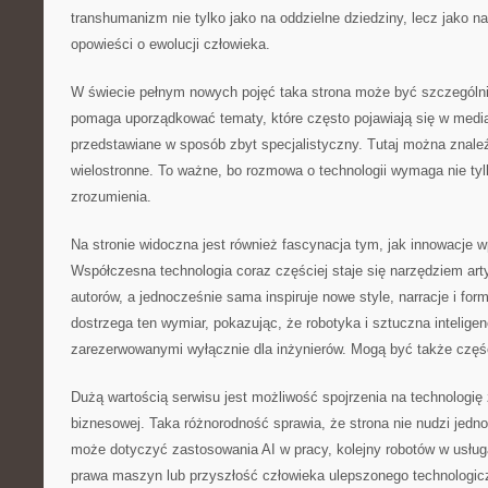
transhumanizm nie tylko jako na oddzielne dziedziny, lecz jako n
opowieści o ewolucji człowieka.
W świecie pełnym nowych pojęć taka strona może być szczególn
pomaga uporządkować tematy, które często pojawiają się w media
przedstawiane w sposób zbyt specjalistyczny. Tutaj można znaleź
wielostronne. To ważne, bo rozmowa o technologii wymaga nie tyl
zrozumienia.
Na stronie widoczna jest również fascynacja tym, jak innowacje 
Współczesna technologia coraz częściej staje się narzędziem arty
autorów, a jednocześnie sama inspiruje nowe style, narracje i fo
dostrzega ten wymiar, pokazując, że robotyka i sztuczna intelig
zarezerwowanymi wyłącznie dla inżynierów. Mogą być także częś
Dużą wartością serwisu jest możliwość spojrzenia na technologię
biznesowej. Taka różnorodność sprawia, że strona nie nudzi jedno
może dotyczyć zastosowania AI w pracy, kolejny robotów w usług
prawa maszyn lub przyszłość człowieka ulepszonego technologicz