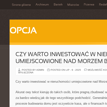
Archiwum
Bartek
Przerwa
Redak
Strona główna
Mistrzów
OPCJA
CZY WARTO INWESTOWAĆ W NI
UMIEJSCOWIONE NAD MORZEM 
POSTED BY ADMIN
POSTED ON LIP - 9 - 2025
MOŻLIWOŚĆ K
WYŁĄCZONA
Czy warto inwestować w nieruchomości umiejscowione nad Morz
Akurat owy tekst kieruję do takich osób, które pragną zbudować w
za bardzo wiedzą jak do tego wszystkiego podchodzić. Generalni
procesie budowania domu jest oczywiście kasa, ale o finansach