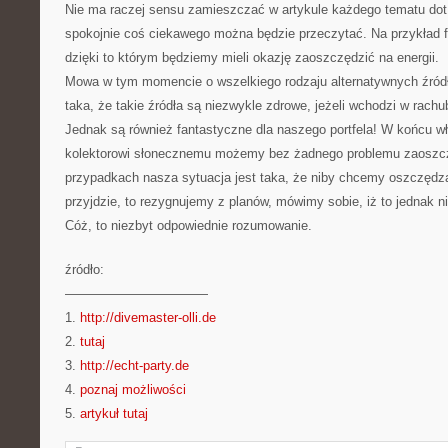
Nie ma raczej sensu zamieszczać w artykule każdego tematu dot
spokojnie coś ciekawego można będzie przeczytać. Na przykład fa
dzięki to którym będziemy mieli okazję zaoszczędzić na energii.
Mowa w tym momencie o wszelkiego rodzaju alternatywnych źródła
taka, że takie źródła są niezwykle zdrowe, jeżeli wchodzi w rachu
Jednak są również fantastyczne dla naszego portfela! W końcu wł
kolektorowi słonecznemu możemy bez żadnego problemu zaoszcz
przypadkach nasza sytuacja jest taka, że niby chcemy oszczędz
przyjdzie, to rezygnujemy z planów, mówimy sobie, iż to jednak 
Cóż, to niezbyt odpowiednie rozumowanie.
źródło:
———————————
1.
http://divemaster-olli.de
2.
tutaj
3.
http://echt-party.de
4.
poznaj możliwości
5.
artykuł tutaj