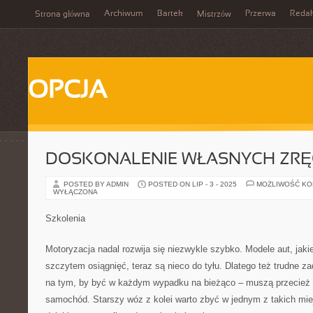
Archiwum
Bartek
Przerwa
Redak
Strona główna
Mistrzów
OPCJA
DOSKONALENIE WŁASNYCH ZRĘ
POSTED BY ADMIN
POSTED ON LIP - 3 - 2025
MOŻLIWOŚĆ K
WYŁĄCZONA
Szkolenia
Motoryzacja nadal rozwija się niezwykle szybko. Modele aut, jakie
szczytem osiągnięć, teraz są nieco do tyłu. Dlatego też trudne z
na tym, by być w każdym wypadku na bieżąco – muszą przecież
samochód. Starszy wóz z kolei warto zbyć w jednym z takich mie