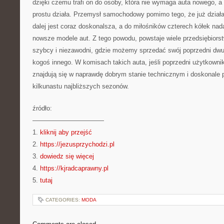
dzięki czemu trafi on do osoby, która nie wymaga auta nowego, a z
prostu działa. Przemysł samochodowy pomimo tego, że już działa
dalej jest coraz doskonalsza, a do miłośników czterech kółek nad
nowsze modele aut. Z tego powodu, powstaje wiele przedsiębiorst
szybcy i niezawodni, gdzie możemy sprzedać swój poprzedni dwuś
kogoś innego. W komisach takich auta, jeśli poprzedni użytkownik
znajdują się w naprawdę dobrym stanie technicznym i doskonale p
kilkunastu najbliższych sezonów.
źródło:
———————————
1.
kliknij aby przejść
2.
https://jezusprzychodzi.pl
3.
dowiedz się więcej
4.
https://kjradcaprawny.pl
5.
tutaj
CATEGORIES:
MODA