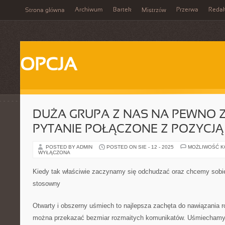
Archiwum
Bartek
Przerwa
Redak
Strona główna
Mistrzów
OPCJA
DUŻA GRUPA Z NAS NA PEWNO Z
PYTANIE POŁĄCZONE Z POZYCJĄ
POSTED BY ADMIN
POSTED ON SIE - 12 - 2025
MOŻLIWOŚĆ 
WYŁĄCZONA
Kiedy tak właściwie zaczynamy się odchudzać oraz chcemy sob
stosowny
Otwarty i obszerny uśmiech to najlepsza zachęta do nawiązania
można przekazać bezmiar rozmaitych komunikatów. Uśmiechamy