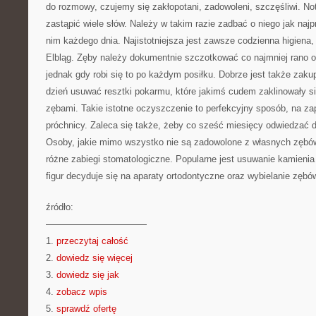
do rozmowy, czujemy się zakłopotani, zadowoleni, szczęśliwi. N
zastąpić wiele słów. Należy w takim razie zadbać o niego jak naj
nim każdego dnia. Najistotniejsza jest zawsze codzienna higiena
Elbląg. Zęby należy dokumentnie szczotkować co najmniej rano o
jednak gdy robi się to po każdym posiłku. Dobrze jest także zakup
dzień usuwać resztki pokarmu, które jakimś cudem zaklinowały s
zębami. Takie istotne oczyszczenie to perfekcyjny sposób, na z
próchnicy. Zaleca się także, żeby co sześć miesięcy odwiedzać d
Osoby, jakie mimo wszystko nie są zadowolone z własnych zębó
różne zabiegi stomatologiczne. Popularne jest usuwanie kamienia
figur decyduje się na aparaty ortodontyczne oraz wybielanie zębó
źródło:
———————————
1.
przeczytaj całość
2.
dowiedz się więcej
3.
dowiedz się jak
4.
zobacz wpis
5.
sprawdź ofertę