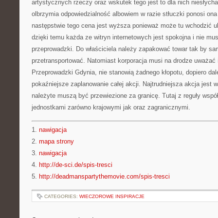
artystycznych rzeczy oraz wskutek tego jest to dla nich niesłychani
olbrzymia odpowiedzialność albowiem w razie stłuczki ponosi ona
następstwie tego cena jest wyższa ponieważ może tu wchodzić ub
dzięki temu każda ze witryn internetowych jest spokojna i nie mus
przeprowadzki. Do właściciela należy zapakować towar tak by sa
przetransportować. Natomiast korporacja musi na drodze uważać i
Przeprowadzki Gdynia, nie stanowią żadnego kłopotu, dopiero dalek
pokaźniejsze zaplanowanie całej akcji. Najtrudniejsza akcja jest
należyte muszą być przewiezione za granicę. Tutaj z reguły współ
jednostkami zarówno krajowymi jak oraz zagranicznymi.
1.
nawigacja
2.
mapa strony
3.
nawigacja
4.
http://de-sci.de/spis-tresci
5.
http://deadmanspartythemovie.com/spis-tresci
CATEGORIES:
WIECZOROWE INSPIRACJE