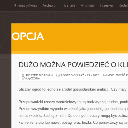
Archiwum
Bartek
Przerwa
Redak
Strona główna
Mistrzów
OPCJA
DUŻO MOŻNA POWIEDZIEĆ O KL
POSTED BY ADMIN
POSTED ON PAŹ - 13 - 2025
MOŻLIWOŚĆ 
WYŁĄCZONA
Śliczny ogród to jedno ze źródeł gospodarskiej ambicji. Czy mały
Przeprowadzki rzeczy wartościowych są nadzwyczaj trudne, poni
Przede wszystkim wypada wiedzieć jaka jednostkę gospodarczą
nie uszkodziła żadnej z nich. Do cennych rzeczy mogą być zalicz
kamienie, złoto lub nawet posagi oraz bożki. Co poniektórzy są 