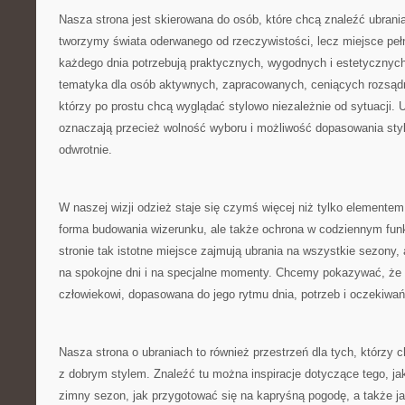
Nasza strona jest skierowana do osób, które chcą znaleźć ubrani
tworzymy świata oderwanego od rzeczywistości, lecz miejsce pełne 
każdego dnia potrzebują praktycznych, wygodnych i estetycznych
tematyka dla osób aktywnych, zapracowanych, ceniących rozsądny
którzy po prostu chcą wyglądać stylowo niezależnie od sytuacji. 
oznaczają przecież wolność wyboru i możliwość dopasowania styl
odwrotnie.
W naszej wizji odzież staje się czymś więcej niż tylko elementem
forma budowania wizerunku, ale także ochrona w codziennym fun
stronie tak istotne miejsce zajmują ubrania na wszystkie sezony, 
na spokojne dni i na specjalne momenty. Chcemy pokazywać, że
człowiekowi, dopasowana do jego rytmu dnia, potrzeb i oczekiwań
Nasza strona o ubraniach to również przestrzeń dla tych, którzy
z dobrym stylem. Znaleźć tu można inspiracje dotyczące tego, ja
zimny sezon, jak przygotować się na kapryśną pogodę, a także jak