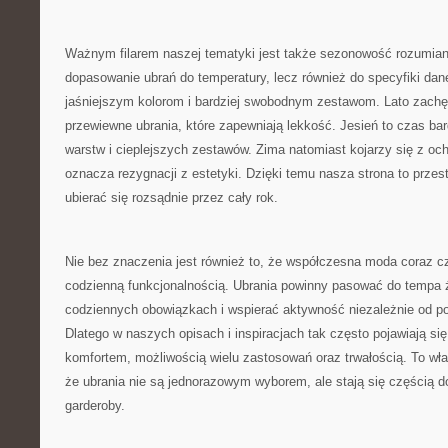
Ważnym filarem naszej tematyki jest także sezonowość rozumiana
dopasowanie ubrań do temperatury, lecz również do specyfiki dan
jaśniejszym kolorom i bardziej swobodnym zestawom. Lato zachę
przewiewne ubrania, które zapewniają lekkość. Jesień to czas bar
warstw i cieplejszych zestawów. Zima natomiast kojarzy się z oc
oznacza rezygnacji z estetyki. Dzięki temu nasza strona to przes
ubierać się rozsądnie przez cały rok.
Nie bez znaczenia jest również to, że współczesna moda coraz cz
codzienną funkcjonalnością. Ubrania powinny pasować do tempa
codziennych obowiązkach i wspierać aktywność niezależnie od po
Dlatego w naszych opisach i inspiracjach tak często pojawiają si
komfortem, możliwością wielu zastosowań oraz trwałością. To wła
że ubrania nie są jednorazowym wyborem, ale stają się częścią 
garderoby.