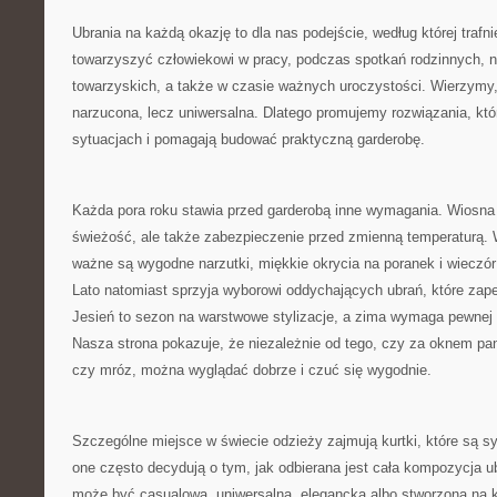
Ubrania na każdą okazję to dla nas podejście, według której traf
towarzyszyć człowiekowi w pracy, podczas spotkań rodzinnych, 
towarzyskich, a także w czasie ważnych uroczystości. Wierzymy
narzucona, lecz uniwersalna. Dlatego promujemy rozwiązania, któ
sytuacjach i pomagają budować praktyczną garderobę.
Każda pora roku stawia przed garderobą inne wymagania. Wiosna t
świeżość, ale także zabezpieczenie przed zmienną temperaturą. 
ważne są wygodne narzutki, miękkie okrycia na poranek i wieczór
Lato natomiast sprzyja wyborowi oddychających ubrań, które zap
Jesień to sezon na warstwowe stylizacje, a zima wymaga pewnej 
Nasza strona pokazuje, że niezależnie od tego, czy za oknem pa
czy mróz, można wyglądać dobrze i czuć się wygodnie.
Szczególne miejsce w świecie odzieży zajmują kurtki, które są s
one często decydują o tym, jak odbierana jest cała kompozycja u
może być casualowa, uniwersalna, elegancka albo stworzona na 