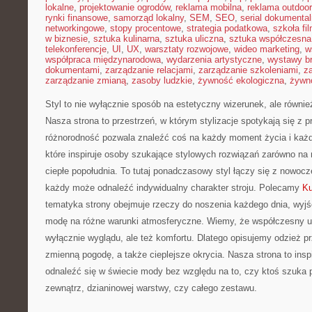
lokalne
,
projektowanie ogrodów
,
reklama mobilna
,
reklama outdoor
rynki finansowe
,
samorząd lokalny
,
SEM
,
SEO
,
serial dokumental
networkingowe
,
stopy procentowe
,
strategia podatkowa
,
szkoła fi
w biznesie
,
sztuka kulinarna
,
sztuka uliczna
,
sztuka współczesna
telekonferencje
,
UI
,
UX
,
warsztaty rozwojowe
,
wideo marketing
,
w
współpraca międzynarodowa
,
wydarzenia artystyczne
,
wystawy b
dokumentami
,
zarządzanie relacjami
,
zarządzanie szkoleniami
,
z
zarządzanie zmianą
,
zasoby ludzkie
,
żywność ekologiczna
,
żywno
Styl to nie wyłącznie sposób na estetyczny wizerunek, ale równi
Nasza strona to przestrzeń, w którym stylizacje spotykają się z p
różnorodność pozwala znaleźć coś na każdy moment życia i każ
które inspiruje osoby szukające stylowych rozwiązań zarówno na 
ciepłe popołudnia. To tutaj ponadczasowy styl łączy się z nowoc
każdy może odnaleźć indywidualny charakter stroju. Polecamy
Ku
tematyka strony obejmuje rzeczy do noszenia każdego dnia, wyjśc
modę na różne warunki atmosferyczne. Wiemy, że współczesny u
wyłącznie wyglądu, ale też komfortu. Dlatego opisujemy odzież 
zmienną pogodę, a także cieplejsze okrycia. Nasza strona to insp
odnaleźć się w świecie mody bez względu na to, czy ktoś szuka 
zewnątrz, dzianinowej warstwy, czy całego zestawu.