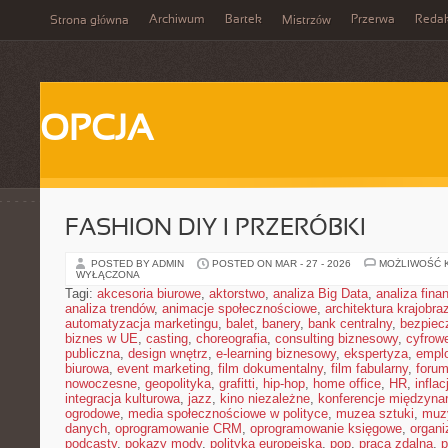
Archiwum
Bartek
Przerwa
Redak
Strona główna
Mistrzów
OPCJA
FASHION DIY I PRZERÓBKI
POSTED BY ADMIN
POSTED ON MAR - 27 - 2026
MOŻLIWOŚĆ 
WYŁĄCZONA
Tagi:
akcesoria biurowe
,
aktorstwo
,
analiza Big Data
,
analiza fin
analiza trendów
,
animacje społecznościowe
,
architektura krajobra
automatyzacja marketingu
,
balet
,
banery
,
bank centralny
,
bezpiec
biznes w UE
,
casting
,
choreografia
,
consulting biznesowy
,
cyfrow
publiczna
,
design wnętrz
,
e-learning biznesowy
,
ekspertyza
,
emplo
biurowa
,
event marketing
,
film dokumentalny
,
film fabularny
,
foru
nowoczesne
,
geopolityka
,
grafitti
,
hip-hop
,
home office
,
HR
,
inflac
integracja kulturowa
,
jazz
,
kino niezależne
,
konferencje międzyna
ogrodowe
,
media społecznościowe w polityce
,
muzea sztuki
,
muz
danych
,
oprogramowanie CRM
,
oprogramowanie księgowe
,
organ
podcasty
,
pokazy mody
,
polityka europejska
,
pop
,
praca zdalna
,
p