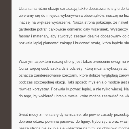
Ubrania na różne okazje oznaczają także dopasowanie stylu do ko
ubieramy się do miejsca wykonywania obowiązków, inaczej na luź
inaczej na większe wydarzenie. Nasza strona pokazuje, że nawet
garderobie potrafi całkowicie odmienić cały wizerunek. Wystarczy
fasony i materiały, aby stworzyć zestaw idealnie dopasowany do 
pozwala lepiej planować zakupy i budować szafę, która będzie słu
Ważnym aspektem naszej strony jest także zwrócenie uwagi na 
Coraz więcej osób szuka dziś odzieży, którą można wykorzystać 
oznacza zainteresowanie rzeczami, które dobrze wyglądają zarówno 
podczas szczególnej okazji. Taki sposób myślenia o modzie jest n
również korzystny. Pozwala kupować lepiej, a nie tylko więcej. Na
do tego, by wybierać ubrania trwałe, które można zestawiać na w
Świat mody zmienia się dynamicznie, ale pewne zasady pozostaj
dobrana odzież powinna pasować do figury, trybu życia oraz wła
nasza strona nie skupia się wyłącznie na tym, co chwilowo modne