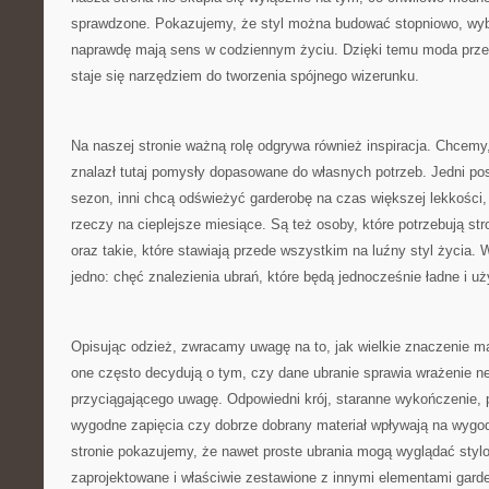
sprawdzone. Pokazujemy, że styl można budować stopniowo, wybi
naprawdę mają sens w codziennym życiu. Dzięki temu moda przes
staje się narzędziem do tworzenia spójnego wizerunku.
Na naszej stronie ważną rolę odgrywa również inspiracja. Chcem
znalazł tutaj pomysły dopasowane do własnych potrzeb. Jedni po
sezon, inni chcą odświeżyć garderobę na czas większej lekkości, 
rzeczy na cieplejsze miesiące. Są też osoby, które potrzebują st
oraz takie, które stawiają przede wszystkim na luźny styl życia. 
jedno: chęć znalezienia ubrań, które będą jednocześnie ładne i u
Opisując odzież, zwracamy uwagę na to, jak wielkie znaczenie ma
one często decydują o tym, czy dane ubranie sprawia wrażenie ne
przyciągającego uwagę. Odpowiedni krój, staranne wykończenie, 
wygodne zapięcia czy dobrze dobrany materiał wpływają na wygo
stronie pokazujemy, że nawet proste ubrania mogą wyglądać stylo
zaprojektowane i właściwie zestawione z innymi elementami garde