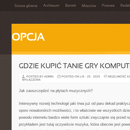
Archiwum
Bartek
Przerwa
Redak
Strona główna
Mistrzów
OPCJA
GDZIE KUPIĆ TANIE GRY KOMPU
POSTED BY ADMIN
POSTED ON LIS - 25 - 2025
MOŻLIWOŚĆ 
WYŁĄCZONA
Jak zaoszczędzić na płytach muzycznych?
Intensywny rozwój technologii jaki trwa już od paru dekad prakty
sporo nowatorskich możliwości, i to właściwie we wszystkich dzi
powodu internetu bardzo wiele form sztuki zwyczajnie się przed 
przykładem jest tutaj oczywiście muzyka, która obecnie jest pow