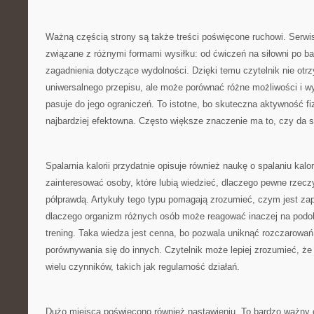
Ważną częścią strony są także treści poświęcone ruchowi. Serwi
związane z różnymi formami wysiłku: od ćwiczeń na siłowni po bar
zagadnienia dotyczące wydolności. Dzięki temu czytelnik nie otr
uniwersalnego przepisu, ale może porównać różne możliwości i wy
pasuje do jego ograniczeń. To istotne, bo skuteczna aktywność f
najbardziej efektowna. Często większe znaczenie ma to, czy da si
Spalarnia kalorii przydatnie opisuje również naukę o spalaniu kalor
zainteresować osoby, które lubią wiedzieć, dlaczego pewne rzeczy 
półprawdą. Artykuły tego typu pomagają zrozumieć, czym jest za
dlaczego organizm różnych osób może reagować inaczej na podob
trening. Taka wiedza jest cenna, bo pozwala uniknąć rozczarowa
porównywania się do innych. Czytelnik może lepiej zrozumieć, ż
wielu czynników, takich jak regularność działań.
Dużo miejsca poświęcono również nastawieniu. To bardzo ważny 