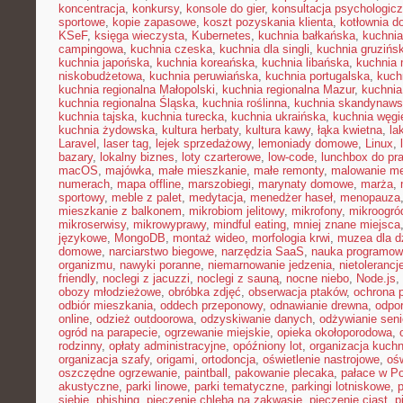
koncentracja
,
konkursy
,
konsole do gier
,
konsultacja psychologic
sportowe
,
kopie zapasowe
,
koszt pozyskania klienta
,
kotłownia 
KSeF
,
księga wieczysta
,
Kubernetes
,
kuchnia bałkańska
,
kuchnia
campingowa
,
kuchnia czeska
,
kuchnia dla singli
,
kuchnia gruzińs
kuchnia japońska
,
kuchnia koreańska
,
kuchnia libańska
,
kuchnia
niskobudżetowa
,
kuchnia peruwiańska
,
kuchnia portugalska
,
kuch
kuchnia regionalna Małopolski
,
kuchnia regionalna Mazur
,
kuchnia
kuchnia regionalna Śląska
,
kuchnia roślinna
,
kuchnia skandynaw
kuchnia tajska
,
kuchnia turecka
,
kuchnia ukraińska
,
kuchnia węgi
kuchnia żydowska
,
kultura herbaty
,
kultura kawy
,
łąka kwietna
,
la
Laravel
,
laser tag
,
lejek sprzedażowy
,
lemoniady domowe
,
Linux
,
bazary
,
lokalny biznes
,
loty czarterowe
,
low-code
,
lunchbox do pr
macOS
,
majówka
,
małe mieszkanie
,
małe remonty
,
malowanie me
numerach
,
mapa offline
,
marszobiegi
,
marynaty domowe
,
marża
,
sportowy
,
meble z palet
,
medytacja
,
menedżer haseł
,
menopauza
mieszkanie z balkonem
,
mikrobiom jelitowy
,
mikrofony
,
mikroogró
mikroserwisy
,
mikrowyprawy
,
mindful eating
,
mniej znane miejsca
językowe
,
MongoDB
,
montaż wideo
,
morfologia krwi
,
muzea dla d
domowe
,
narciarstwo biegowe
,
narzędzia SaaS
,
nauka programow
organizmu
,
nawyki poranne
,
niemarnowanie jedzenia
,
nietoleranc
friendly
,
noclegi z jacuzzi
,
noclegi z sauną
,
nocne niebo
,
Node.js
,
obozy młodzieżowe
,
obróbka zdjęć
,
obserwacja ptaków
,
ochrona 
odbiór mieszkania
,
oddech przeponowy
,
odnawianie drewna
,
odpo
online
,
odzież outdoorowa
,
odzyskiwanie danych
,
odżywianie sen
ogród na parapecie
,
ogrzewanie miejskie
,
opieka okołoporodowa
,
rodzinny
,
opłaty administracyjne
,
opóźniony lot
,
organizacja kuchn
organizacja szafy
,
origami
,
ortodoncja
,
oświetlenie nastrojowe
,
ośw
oszczędne ogrzewanie
,
paintball
,
pakowanie plecaka
,
pałace w P
akustyczne
,
parki linowe
,
parki tematyczne
,
parkingi lotniskowe
,
siebie
,
phishing
,
pieczenie chleba na zakwasie
,
pieczenie ciast
,
p