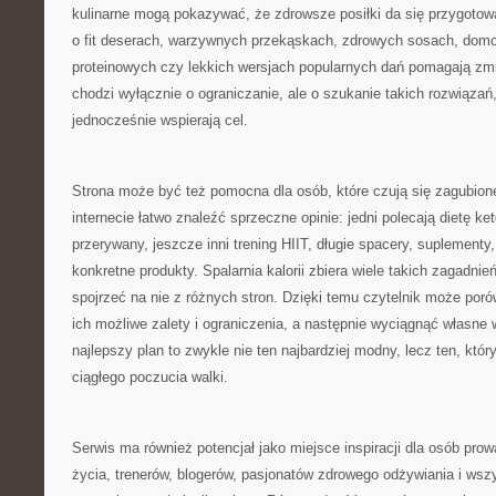
kulinarne mogą pokazywać, że zdrowsze posiłki da się przygotow
o fit deserach, warzywnych przekąskach, zdrowych sosach, dom
proteinowych czy lekkich wersjach popularnych dań pomagają zmie
chodzi wyłącznie o ograniczanie, ale o szukanie takich rozwiązań,
jednocześnie wspierają cel.
Strona może być też pomocna dla osób, które czują się zagubion
internecie łatwo znaleźć sprzeczne opinie: jedni polecają dietę ke
przerywany, jeszcze inni trening HIIT, długie spacery, suplementy
konkretne produkty. Spalarnia kalorii zbiera wiele takich zagadni
spojrzeć na nie z różnych stron. Dzięki temu czytelnik może por
ich możliwe zalety i ograniczenia, a następnie wyciągnąć własne 
najlepszy plan to zwykle nie ten najbardziej modny, lecz ten, któ
ciągłego poczucia walki.
Serwis ma również potencjał jako miejsce inspiracji dla osób pr
życia, trenerów, blogerów, pasjonatów zdrowego odżywiania i wszys