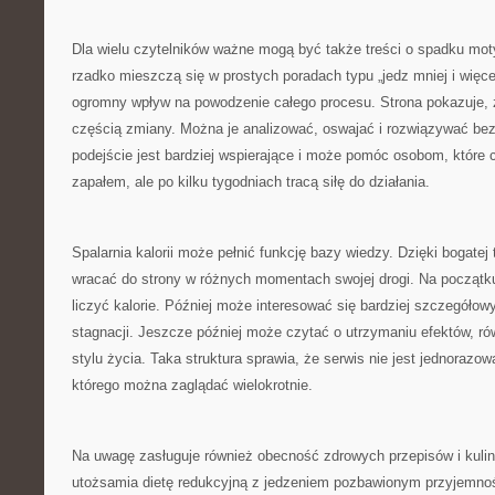
Dla wielu czytelników ważne mogą być także treści o spadku moty
rzadko mieszczą się w prostych poradach typu „jedz mniej i więce
ogromny wpływ na powodzenie całego procesu. Strona pokazuje, 
częścią zmiany. Można je analizować, oswajać i rozwiązywać bez
podejście jest bardziej wspierające i może pomóc osobom, które
zapałem, ale po kilku tygodniach tracą siłę do działania.
Spalarnia kalorii może pełnić funkcję bazy wiedzy. Dzięki bogat
wracać do strony w różnych momentach swojej drogi. Na początk
liczyć kalorie. Później może interesować się bardziej szczegółow
stagnacji. Jeszcze później może czytać o utrzymaniu efektów, r
stylu życia. Taka struktura sprawia, że serwis nie jest jednorazow
którego można zaglądać wielokrotnie.
Na uwagę zasługuje również obecność zdrowych przepisów i kulina
utożsamia dietę redukcyjną z jedzeniem pozbawionym przyjemno