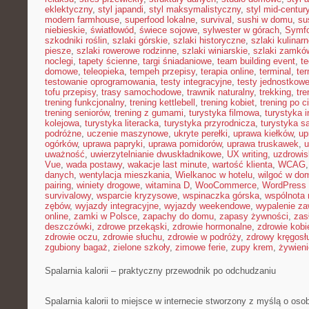
eklektyczny
,
styl japandi
,
styl maksymalistyczny
,
styl mid-centur
modern farmhouse
,
superfood lokalne
,
survival
,
sushi w domu
,
su
niebieskie
,
światłowód
,
świece sojowe
,
sylwester w górach
,
Symf
szkodniki roślin
,
szlaki górskie
,
szlaki historyczne
,
szlaki kulinar
piesze
,
szlaki rowerowe rodzinne
,
szlaki winiarskie
,
szlaki zamkó
noclegi
,
tapety ścienne
,
targi śniadaniowe
,
team building event
,
t
domowe
,
teleopieka
,
tempeh przepisy
,
terapia online
,
terminal
,
ter
testowanie oprogramowania
,
testy integracyjne
,
testy jednostkow
tofu przepisy
,
trasy samochodowe
,
trawnik naturalny
,
trekking
,
tre
trening funkcjonalny
,
trening kettlebell
,
trening kobiet
,
trening po c
trening seniorów
,
trening z gumami
,
turystyka filmowa
,
turystyka i
kolejowa
,
turystyka literacka
,
turystyka przyrodnicza
,
turystyka s
podróżne
,
uczenie maszynowe
,
ukryte perełki
,
uprawa kiełków
,
up
ogórków
,
uprawa papryki
,
uprawa pomidorów
,
uprawa truskawek
,
u
uważność
,
uwierzytelnianie dwuskładnikowe
,
UX writing
,
uzdrowis
Vue
,
wada postawy
,
wakacje last minute
,
wartość klienta
,
WCAG
danych
,
wentylacja mieszkania
,
Wielkanoc w hotelu
,
wilgoć w do
pairing
,
winiety drogowe
,
witamina D
,
WooCommerce
,
WordPress 
survivalowy
,
wsparcie kryzysowe
,
wspinaczka górska
,
wspólnota
zębów
,
wyjazdy integracyjne
,
wyjazdy weekendowe
,
wypalenie z
online
,
zamki w Polsce
,
zapachy do domu
,
zapasy żywności
,
zasł
deszczówki
,
zdrowe przekąski
,
zdrowie hormonalne
,
zdrowie kobi
zdrowie oczu
,
zdrowie słuchu
,
zdrowie w podróży
,
zdrowy kręgosł
zgubiony bagaż
,
zielone szkoły
,
zimowe ferie
,
zupy krem
,
żywieni
Spalarnia kalorii – praktyczny przewodnik po odchudzaniu
Spalarnia kalorii to miejsce w internecie stworzony z myślą o osob