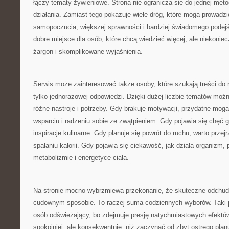
łączy tematy żywieniowe. Strona nie ogranicza się do jednej meto
działania. Zamiast tego pokazuje wiele dróg, które mogą prowadz
samopoczucia, większej sprawności i bardziej świadomego podejś
dobre miejsce dla osób, które chcą wiedzieć więcej, ale niekoniec
żargon i skomplikowane wyjaśnienia.
Serwis może zainteresować także osoby, które szukają treści do r
tylko jednorazowej odpowiedzi. Dzięki dużej liczbie tematów moż
różne nastroje i potrzeby. Gdy brakuje motywacji, przydatne mogą
wsparciu i radzeniu sobie ze zwątpieniem. Gdy pojawia się chęć
inspiracje kulinarne. Gdy planuje się powrót do ruchu, warto przejr
spalaniu kalorii. Gdy pojawia się ciekawość, jak działa organizm
metabolizmie i energetyce ciała.
Na stronie mocno wybrzmiewa przekonanie, że skuteczne odchud
cudownym sposobie. To raczej suma codziennych wyborów. Taki 
osób odświeżający, bo zdejmuje presję natychmiastowych efektów.
spokojniej, ale konsekwentnie, niż zaczynać od zbyt ostrego plan