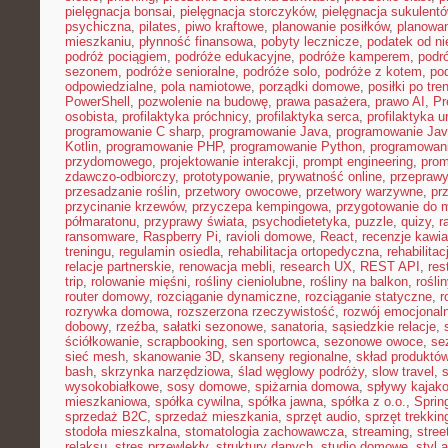
pielęgnacja bonsai
,
pielęgnacja storczyków
,
pielęgnacja sukulent
psychiczna
,
pilates
,
piwo kraftowe
,
planowanie posiłków
,
planowa
mieszkaniu
,
płynność finansowa
,
pobyty lecznicze
,
podatek od n
podróż pociągiem
,
podróże edukacyjne
,
podróże kamperem
,
podr
sezonem
,
podróże senioralne
,
podróże solo
,
podróże z kotem
,
po
odpowiedzialne
,
pola namiotowe
,
porządki domowe
,
posiłki po tre
PowerShell
,
pozwolenie na budowę
,
prawa pasażera
,
prawo AI
,
Pr
osobista
,
profilaktyka próchnicy
,
profilaktyka serca
,
profilaktyka 
programowanie C sharp
,
programowanie Java
,
programowanie Jav
Kotlin
,
programowanie PHP
,
programowanie Python
,
programowani
przydomowego
,
projektowanie interakcji
,
prompt engineering
,
prom
zdawczo-odbiorczy
,
prototypowanie
,
prywatność online
,
przepraw
przesadzanie roślin
,
przetwory owocowe
,
przetwory warzywne
,
pr
przycinanie krzewów
,
przyczepa kempingowa
,
przygotowanie do 
półmaratonu
,
przyprawy świata
,
psychodietetyka
,
puzzle
,
quizy
,
r
ransomware
,
Raspberry Pi
,
ravioli domowe
,
React
,
recenzje kawia
treningu
,
regulamin osiedla
,
rehabilitacja ortopedyczna
,
rehabilitac
relacje partnerskie
,
renowacja mebli
,
research UX
,
REST API
,
res
trip
,
rolowanie mięśni
,
rośliny cieniolubne
,
rośliny na balkon
,
rośli
router domowy
,
rozciąganie dynamiczne
,
rozciąganie statyczne
,
r
rozrywka domowa
,
rozszerzona rzeczywistość
,
rozwój emocjonal
dobowy
,
rzeźba
,
sałatki sezonowe
,
sanatoria
,
sąsiedzkie relacje
,
ściółkowanie
,
scrapbooking
,
sen sportowca
,
sezonowe owoce
,
se
sieć mesh
,
skanowanie 3D
,
skanseny regionalne
,
skład produktó
bash
,
skrzynka narzędziowa
,
ślad węglowy podróży
,
slow travel
,
wysokobiałkowe
,
sosy domowe
,
spiżarnia domowa
,
spływy kajak
mieszkaniowa
,
spółka cywilna
,
spółka jawna
,
spółka z o.o.
,
Sprin
sprzedaż B2C
,
sprzedaż mieszkania
,
sprzęt audio
,
sprzęt trekki
stodoła mieszkalna
,
stomatologia zachowawcza
,
streaming
,
stree
relaksu
,
stres przewlekły
,
struktury danych
,
studio domowe
,
styl 