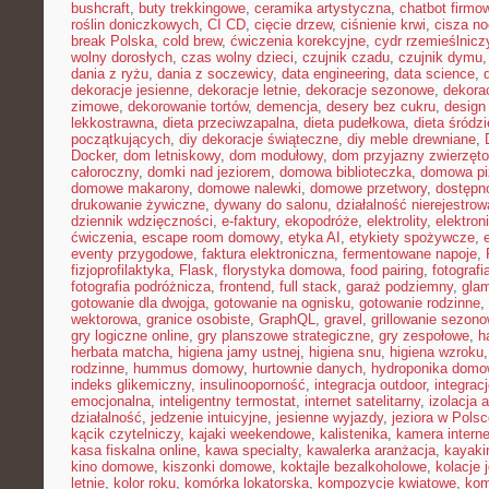
bushcraft
,
buty trekkingowe
,
ceramika artystyczna
,
chatbot firmo
roślin doniczkowych
,
CI CD
,
cięcie drzew
,
ciśnienie krwi
,
cisza n
break Polska
,
cold brew
,
ćwiczenia korekcyjne
,
cydr rzemieślnicz
wolny dorosłych
,
czas wolny dzieci
,
czujnik czadu
,
czujnik dymu
dania z ryżu
,
dania z soczewicy
,
data engineering
,
data science
,
dekoracje jesienne
,
dekoracje letnie
,
dekoracje sezonowe
,
dekora
zimowe
,
dekorowanie tortów
,
demencja
,
desery bez cukru
,
design
lekkostrawna
,
dieta przeciwzapalna
,
dieta pudełkowa
,
dieta śródz
początkujących
,
diy dekoracje świąteczne
,
diy meble drewniane
,
Docker
,
dom letniskowy
,
dom modułowy
,
dom przyjazny zwierzęt
całoroczny
,
domki nad jeziorem
,
domowa biblioteczka
,
domowa pi
domowe makarony
,
domowe nalewki
,
domowe przetwory
,
dostępn
drukowanie żywiczne
,
dywany do salonu
,
działalność nierejestro
dziennik wdzięczności
,
e-faktury
,
ekopodróże
,
elektrolity
,
elektron
ćwiczenia
,
escape room domowy
,
etyka AI
,
etykiety spożywcze
,
eventy przygodowe
,
faktura elektroniczna
,
fermentowane napoje
,
fizjoprofilaktyka
,
Flask
,
florystyka domowa
,
food pairing
,
fotografi
fotografia podróżnicza
,
frontend
,
full stack
,
garaż podziemny
,
gla
gotowanie dla dwojga
,
gotowanie na ognisku
,
gotowanie rodzinne
,
wektorowa
,
granice osobiste
,
GraphQL
,
gravel
,
grillowanie sezon
gry logiczne online
,
gry planszowe strategiczne
,
gry zespołowe
,
h
herbata matcha
,
higiena jamy ustnej
,
higiena snu
,
higiena wzroku
rodzinne
,
hummus domowy
,
hurtownie danych
,
hydroponika dom
indeks glikemiczny
,
insulinooporność
,
integracja outdoor
,
integrac
emocjonalna
,
inteligentny termostat
,
internet satelitarny
,
izolacja 
działalność
,
jedzenie intuicyjne
,
jesienne wyjazdy
,
jeziora w Pols
kącik czytelniczy
,
kajaki weekendowe
,
kalistenika
,
kamera intern
kasa fiskalna online
,
kawa specialty
,
kawalerka aranżacja
,
kayaki
kino domowe
,
kiszonki domowe
,
koktajle bezalkoholowe
,
kolacje
letnie
,
kolor roku
,
komórka lokatorska
,
kompozycje kwiatowe
,
kom