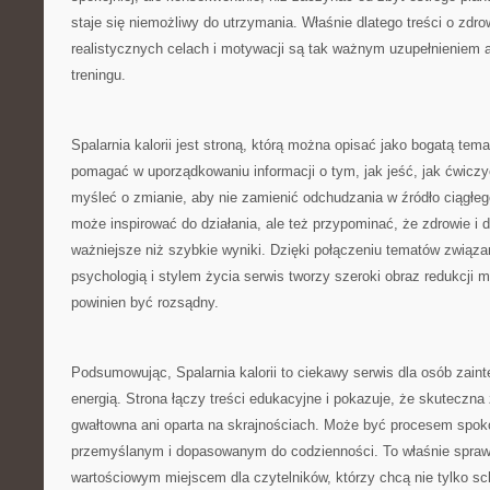
staje się niemożliwy do utrzymania. Właśnie dlatego treści o zd
realistycznych celach i motywacji są tak ważnym uzupełnieniem a
treningu.
Spalarnia kalorii jest stroną, którą można opisać jako bogatą tema
pomagać w uporządkowaniu informacji o tym, jak jeść, jak ćwiczy
myśleć o zmianie, aby nie zamienić odchudzania w źródło ciągłego
może inspirować do działania, ale też przypominać, że zdrowie i
ważniejsze niż szybkie wyniki. Dzięki połączeniu tematów związa
psychologią i stylem życia serwis tworzy szeroki obraz redukcji m
powinien być rozsądny.
Podsumowując, Spalarnia kalorii to ciekawy serwis dla osób zai
energią. Strona łączy treści edukacyjne i pokazuje, że skuteczna
gwałtowna ani oparta na skrajnościach. Może być procesem spok
przemyślanym i dopasowanym do codzienności. To właśnie spraw
wartościowym miejscem dla czytelników, którzy chcą nie tylko sch