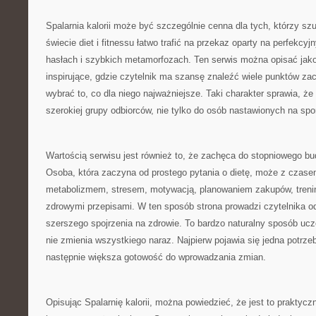
Spalarnia kalorii może być szczególnie cenna dla tych, którzy s
świecie diet i fitnessu łatwo trafić na przekaz oparty na perfekcy
hasłach i szybkich metamorfozach. Ten serwis można opisać jako
inspirujące, gdzie czytelnik ma szansę znaleźć wiele punktów zac
wybrać to, co dla niego najważniejsze. Taki charakter sprawia, że
szerokiej grupy odbiorców, nie tylko do osób nastawionych na spo
Wartością serwisu jest również to, że zachęca do stopniowego b
Osoba, która zaczyna od prostego pytania o dietę, może z czas
metabolizmem, stresem, motywacją, planowaniem zakupów, treni
zdrowymi przepisami. W ten sposób strona prowadzi czytelnika o
szerszego spojrzenia na zdrowie. To bardzo naturalny sposób ucz
nie zmienia wszystkiego naraz. Najpierw pojawia się jedna potrzeb
następnie większa gotowość do wprowadzania zmian.
Opisując Spalarnię kalorii, można powiedzieć, że jest to praktycz