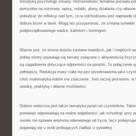
tematyką psychologii zmiany. Różnorodność tematów pozwala pot
pomysłów na rozmowy, wpisy, notatki, plany działania czy własne
pobudzać do refleksji nad tym, co w odchudzaniu jest naprawdę s
dobrze brzmi w teorii. Mogą też przypominać, że zmiana sylwetki
podporządkowanego wadze, kaloriom i treningom.
Ważne jest, że strona dotyka zarówno twardych, jak i miękkich 
jednej strony pojawiają się tematy związane z aktywnością fizycz
są zagadnienia dotyczące odporności na porażki. To połączenie s
pełniejszy. Redukcja masy ciała nie jest przedstawiona jako czy
choć matematyka kalorii ma znaczenie. Jest raczej procesem, w 
wiedzę, praktykę i własne możliwości.
Dobrze widoczna jest także tematyka pytań od czytelników. Takie
ponieważ odpowiadają na realne wątpliwości: jak schudnąć przy p
serwis nie sprawia wrażenia oderwanego od życia, lecz podejmuje
pojawiają się u osób próbujących zadbać o sylwetkę.