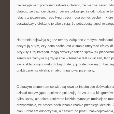
nie rezygnuje z pracy nad sylwetką dlatego, że nie zna zasad zd
dlatego, że traci cierpliwość. Serwis pokazuje, że odchudzanie to n
relacja z jedzeniem. Tego typu treści mogą pomóc osobom, które 
doświadczyły efektu jo-jo albo czują, że potrzebują łagodniejszeg
Na stronie pojawiają się też tematy związane z małymi zmianami.
decydują o tym, czy dana osoba jest w stanie utrzymać efekty dłuż
Artykuły z tej kategorii mogą dotyczyć takich spraw jak planowan
serwis nie zamyka się wyłącznie w temacie diet i ćwiczeń, lecz p
życia składa się z wielu drobnych decyzji podejmowanych każdego
praktyczne niż obietnice natychmiastowej przemiany.
Ciekawym elementem serwisu są również inspirujące doświadczen
działać motywująco, ponieważ pokazują, że za utratą kilogramów 
tylko liczby, ale także konkretne ludzkie sytuacje: trudniejsze mo
przypominają, że proces odchudzania rzadko przebiega idealnie
planu, czasem odpoczynku, a czasem po prostu zaakceptowania,