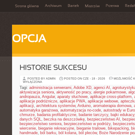
Archiwum
Bartek
Przerwa
Redak
Strona główna
Mistrzów
OPCJA
HISTORIE SUKCESU
POSTED BY ADMIN
POSTED ON CZE - 18 - 2026
MOŻLIWOŚĆ 
WYŁĄCZONA
Tagi:
administracja serwerami
,
Adobe XD
,
agenci AI
,
agroturysty
aktywizacja seniora
,
aktywność po pracy
,
alergie pokarmowe
,
alg
andropauza
,
Angular
,
aparaty słuchowe
,
aplikacje cross-platform
,
aplikacje podróżnicze
,
aplikacje PWA
,
aplikacje webowe
,
apteczk
aplikacji
,
architektura systemów
,
Arduino
,
aromaterapia domowa
,
automatyka garażowa
,
automatyzacja no-code
,
autostrady w Euro
chmurze
,
badania profilaktyczne
,
badanie tarczycy
,
bajki edukacy
danych SQL
,
beczka na deszczówkę
,
bezpieczeństwo AI
,
bezpie
bezpieczeństwo seniora
,
bezpieczeństwo w podróży
,
bezpieczeńs
wiercenie
,
bieganie rekreacyjne
,
bieganie trailowe
,
bikepacking
,
b
handmade
,
ból barku
,
ból kolana
,
ból pleców
,
Boże Narodzenie p