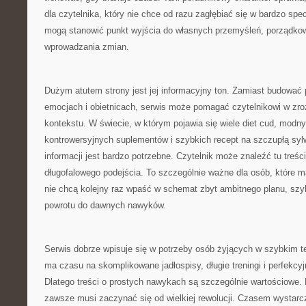
dla czytelnika, który nie chce od razu zagłębiać się w bardzo spec
mogą stanowić punkt wyjścia do własnych przemyśleń, porządkow
wprowadzania zmian.
Dużym atutem strony jest jej informacyjny ton. Zamiast budować
emocjach i obietnicach, serwis może pomagać czytelnikowi w zr
kontekstu. W świecie, w którym pojawia się wiele diet cud, modny
kontrowersyjnych suplementów i szybkich recept na szczupłą syl
informacji jest bardzo potrzebne. Czytelnik może znaleźć tu treści
długofalowego podejścia. To szczególnie ważne dla osób, które m
nie chcą kolejny raz wpaść w schemat zbyt ambitnego planu, szy
powrotu do dawnych nawyków.
Serwis dobrze wpisuje się w potrzeby osób żyjących w szybkim te
ma czasu na skomplikowane jadłospisy, długie treningi i perfekcy
Dlatego treści o prostych nawykach są szczególnie wartościowe.
zawsze musi zaczynać się od wielkiej rewolucji. Czasem wystarc