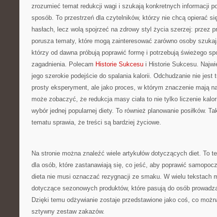
zrozumieć temat redukcji wagi i szukają konkretnych informacji 
sposób. To przestrzeń dla czytelników, którzy nie chcą opierać 
hasłach, lecz wolą spojrzeć na zdrowy styl życia szerzej: przez 
porusza tematy, które mogą zainteresować zarówno osoby szukają
którzy od dawna próbują poprawić formę i potrzebują świeżego sp
zagadnienia. Polecam
Historie Sukcesu
i Historie Sukcesu. Najwi
jego szerokie podejście do spalania kalorii. Odchudzanie nie jest 
prosty eksperyment, ale jako proces, w którym znaczenie mają na
może zobaczyć, że redukcja masy ciała to nie tylko liczenie kalor
wybór jednej popularnej diety. To również planowanie posiłków. T
tematu sprawia, że treści są bardziej życiowe.
Na stronie można znaleźć wiele artykułów dotyczących diet. To 
dla osób, które zastanawiają się, co jeść, aby poprawić samopoc
dieta nie musi oznaczać rezygnacji ze smaku. W wielu tekstach 
dotyczące sezonowych produktów, które pasują do osób prowadzą
Dzięki temu odżywianie zostaje przedstawione jako coś, co możn
sztywny zestaw zakazów.