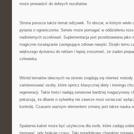
może prowadzić do dobrych rezultatów.
Strona porusza także temat odżywek. To obszar, w którym wiele 
pytania o ograniczenia. Serwis może pomagać w oddzieleniu rozs
nadmiernych oczekiwań. Suplementacja jest przedstawiana jako m
magiczne rozwiązanie zastępujące zdrowe nawyki. Dzięki temu c
większego dystansu do reklam i lepiej zrozumieć, że żaden prepar
człowieka.
Wśród tematów obecnych na stronie znajdują się również metody
zainteresować osoby, które oprócz klasycznej diety i treningu ch
regeneracji. Takie treści nadają serwisowi bardziej magazynowy c
pokazują, że dbanie o sylwetkę nie zawsze musi oznaczać wyłączn
kontrolę. Czasami ważnym elementem zmiany jest także nauka 
Spalarnia kalorii może być użyteczna dla osób, które zadają sobie
trenować, gdy brakuje czasu. Taki poradnikowy charakter sprawia,