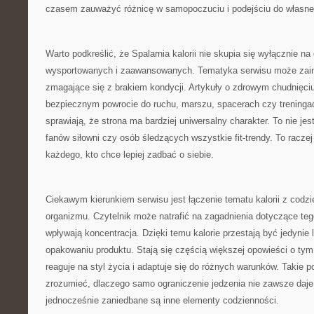
czasem zauważyć różnicę w samopoczuciu i podejściu do własneg
Warto podkreślić, że Spalarnia kalorii nie skupia się wyłącznie n
wysportowanych i zaawansowanych. Tematyka serwisu może zain
zmagające się z brakiem kondycji. Artykuły o zdrowym chudnięci
bezpiecznym powrocie do ruchu, marszu, spacerach czy treninga
sprawiają, że strona ma bardziej uniwersalny charakter. To nie jes
fanów siłowni czy osób śledzących wszystkie fit-trendy. To raczej 
każdego, kto chce lepiej zadbać o siebie.
Ciekawym kierunkiem serwisu jest łączenie tematu kalorii z cod
organizmu. Czytelnik może natrafić na zagadnienia dotyczące tego
wpływają koncentracja. Dzięki temu kalorie przestają być jedynie 
opakowaniu produktu. Stają się częścią większej opowieści o tym,
reaguje na styl życia i adaptuje się do różnych warunków. Takie p
zrozumieć, dlaczego samo ograniczenie jedzenia nie zawsze daje 
jednocześnie zaniedbane są inne elementy codzienności.