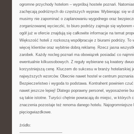
ogromne przychody hotelom – wypróbuj hostele poznań. Natomia
zachęcają podróżnych do częstszych wypraw. Wybierając się w d
musimy nie zapominać o zaplanowaniu wygodnego oraz bezpiec
zorganizowanej wycieczki, to biuro podróży zajmuje się wyborem 
ogół już w ofercie znajdują się całkowite informacje na temat pr
Większość hoteli z rozkoszą współpracuje z biurami podróży. To 
więcej klientów oraz wybitnie dobrą reklamę. Rzecz jasna wszyst
zarobek. Każdy nocleg poznań ma obowiązek posiadać co najmniej
ewentualnie kilkuosobowych. Z reguły wybierane są kwatery dwu
korzystniejszą cenę. Kluczem do sukcesu w branży hotelarskiej je
najwyższych wzorców. Obecnie nawet hostel w centrum poznania
Bezpieczeństwo i wygoda to podstawa. Kontrahent powinien czuć 
nawet jeszcze lepiej! Dlatego poprawny personel, wyposażenie b
są takie istotne. Turyści chętnie powracają do miejsc, w których 
znaczenia pozostaje też renoma danego hotelu. Najogromniejsze l
pięciogwiazdkowe.
źródło:
———————————