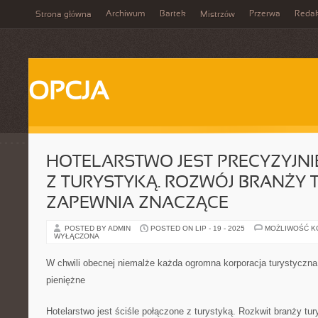
Archiwum
Bartek
Przerwa
Redak
Strona główna
Mistrzów
OPCJA
HOTELARSTWO JEST PRECYZYJN
Z TURYSTYKĄ. ROZWÓJ BRANŻY 
ZAPEWNIA ZNACZĄCE
POSTED BY ADMIN
POSTED ON LIP - 19 - 2025
MOŻLIWOŚĆ 
WYŁĄCZONA
W chwili obecnej niemalże każda ogromna korporacja turystyczna 
pieniężne
Hotelarstwo jest ściśle połączone z turystyką. Rozkwit branży tu