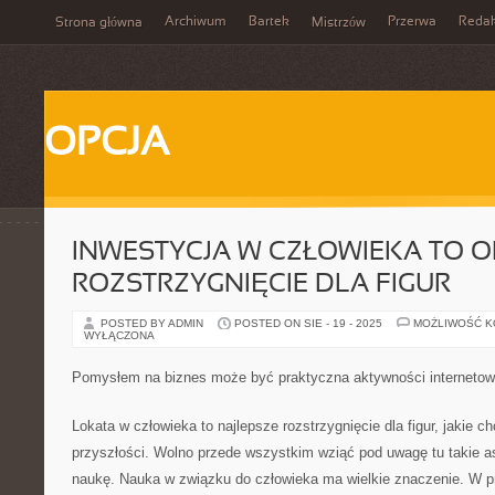
Archiwum
Bartek
Przerwa
Redak
Strona główna
Mistrzów
OPCJA
INWESTYCJA W CZŁOWIEKA TO 
ROZSTRZYGNIĘCIE DLA FIGUR
POSTED BY ADMIN
POSTED ON SIE - 19 - 2025
MOŻLIWOŚĆ 
WYŁĄCZONA
Pomysłem na biznes może być praktyczna aktywności interneto
Lokata w człowieka to najlepsze rozstrzygnięcie dla figur, jakie 
przyszłości. Wolno przede wszystkim wziąć pod uwagę tu takie a
naukę. Nauka w związku do człowieka ma wielkie znaczenie. W p