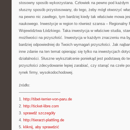
stosowny sposób wykorzystana. Człowiek na pewno pod każdym
słuszny sposób przystosowany, do tego, żeby mógł otworzyć włas
na pewno nic zawiłego, tym bardziej kiedy tak właściwie mowa je
naukowego. Inwestycje w region to również szansa – Regionalny
Województwa Łódzkiego. Taka inwestycja w właściwe studia, sta
możliwości na przyszłość. Inwestycja w każdym znaczeniu ma by
bardziej odpowiedniej do Twoich wymagań przyszłości. Jak najbar
inne zdanie na ten temat opierając się tylko na inwestycjach doty
działalności. Słuszne wykształcenie poniekąd jest podstawą do t
przyszłości zdecydowanie lepiej zarabiać, czy stanąć na czele po
rynek firmy, wysokodochodowej.
źródło:
———————————
1.
http://tibet-terrier-von-paru.de
2.
http://ticket-libre.com
3.
sprawdź szczegóły
4.
http://tierarzt-plattling.de
5.
kliknij, aby sprawdzić