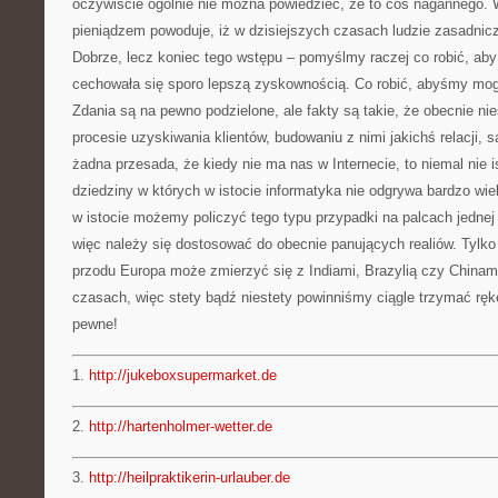
oczywiście ogólnie nie można powiedzieć, że to coś nagannego.
pieniądzem powoduje, iż w dzisiejszych czasach ludzie zasadnic
Dobrze, lecz koniec tego wstępu – pomyślmy raczej co robić, ab
cechowała się sporo lepszą zyskownością. Co robić, abyśmy mogl
Zdania są na pewno podzielone, ale fakty są takie, że obecnie nie
procesie uzyskiwania klientów, budowaniu z nimi jakichś relacji, s
żadna przesada, że kiedy nie ma nas w Internecie, to niemal nie 
dziedziny w których w istocie informatyka nie odgrywa bardzo wielk
w istocie możemy policzyć tego typu przypadki na palcach jednej 
więc należy się dostosować do obecnie panujących realiów. Tylko
przodu Europa może zmierzyć się z Indiami, Brazylią czy Chinam
czasach, więc stety bądź niestety powinniśmy ciągle trzymać rękę
pewne!
1.
http://jukeboxsupermarket.de
2.
http://hartenholmer-wetter.de
3.
http://heilpraktikerin-urlauber.de