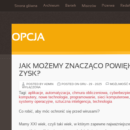
Archiwum
Bartek
Przerwa
Redak
Strona główna
Mistrzów
OPCJA
JAK MOŻEMY ZNACZĄCO POWIĘ
ZYSK?
POSTED BY ADMIN
POSTED ON GRU - 29 - 2025
MOŻLIWOŚĆ 
WYŁĄCZONA
Tagi:
aplikacje
,
automatyzacja
,
chmura obliczeniowa
,
cyberbezpi
komputery
,
nowe technologie
,
programowanie
,
sieci komputerowe
systemy operacyjne
,
sztuczna inteligencja
,
technologia
Co robić, aby móc ochronić się przed wirusami?
Mamy XXI wiek, czyli taki wiek, w którym zapewne najważniejsze