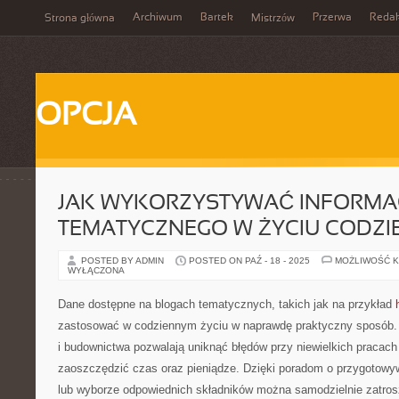
Archiwum
Bartek
Przerwa
Redak
Strona główna
Mistrzów
OPCJA
JAK WYKORZYSTYWAĆ INFORMAC
TEMATYCZNEGO W ŻYCIU CODZ
POSTED BY ADMIN
POSTED ON PAŹ - 18 - 2025
MOŻLIWOŚĆ 
WYŁĄCZONA
Dane dostępne na blogach tematycznych, takich jak na przykład
zastosować w codziennym życiu w naprawdę praktyczny sposób.
i budownictwa pozwalają uniknąć błędów przy niewielkich pracach
zaoszczędzić czas oraz pieniądze. Dzięki poradom o przygotowy
lub wyborze odpowiednich składników można samodzielnie zatros