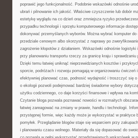
poprawić jego funkcjonalność. Podobnie wskazówki odnośnie urod
ubrań i pilnowanie ich jakość. Właściwe czyszczenie lub dobór ma
estetykę wyglądu na co dzień oraz zmniejsza ryzyko przedwczes
przypadku technologii i sprzętu komputerowego informacje dostęp
dokonywać przemyślanych wyborów. Można wybrać komputer do 
przedziale cenowym albo skorzystać z naprawy po zweryfikowaniu
zagrożenie kłopotów z działaniem. Wskazówki odnośnie logistyki 
przy planowaniu transportu rzeczy za granicę kraju i sprawdzani
Dzięki temu łatwiej uniknąć nieprzewidzianych kosztów i przykry
sporcie, podróżach i rozwoju pomagają w organizowaniu ćwiczeń i
efektywniej planować czas, podnosić wydajność i troszczyć się o
o ekologii pozwoli podejmować bardziej świadome wybory dotycz
użytku codziennego, co daje korzyści finansowe i wpływa na komf
Czytanie bloga pozwala poznawać nowości w rozmaitych obszara
łatwiej zareagować na zmiany w prawie, handlu i technologii. Inf
przystępnej formie, więc każdy może je wykorzystać w praktyce 
pomyłek. Przeglądanie blogów staje się wsparciem przy zakupach
i planowaniu czasu wolnego. Materiały da się dopasować do swoic
co pozwala w pełni wykorzystać przedstawianych wskazówek w p