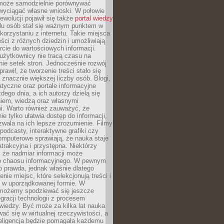
może samodzielnie porównywać
 wyciągać własne wnioski. W połowie
rewolucji pojawił się także
portal wiedzy
elu osób stał się ważnym punktem w
orzystaniu z internetu. Takie miejsca
ści z różnych dziedzin i umożliwiają
rcie do wartościowych informacji.
użytkownicy nie tracą czasu na
ie setek stron. Jednocześnie rozwój
prawił, że tworzenie treści stało się
 znacznie większej liczby osób. Blogi,
tyczne oraz portale informacyjne
dego dnia, a ich autorzy dzielą się
iem, wiedzą oraz własnymi
i. Warto również zauważyć, że
ie tylko ułatwia dostęp do informacji,
zwala na ich lepsze zrozumienie. Filmy
podcasty, interaktywne grafiki czy
omputerowe sprawiają, że nauka staje
 atrakcyjna i przystępna. Niektórzy
, że nadmiar informacji może
o chaosu informacyjnego. W pewnym
to prawda, jednak właśnie dlatego
nie miejsc, które selekcjonują treści i
e w uporządkowanej formie. W
 możemy spodziewać się jeszcze
egracji technologii z procesem
wiedzy. Być może za kilka lat nauka
ać się w wirtualnej rzeczywistości, a
teligencja będzie pomagała każdemu