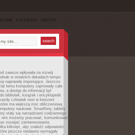
SCRIBE
FACEBOOK
TWITTER
 od zawsze wpływała na rozwój
 jednak w ostatnich dekadach tempo
 się naprawdę imponujące. Jeszcze
t lat temu komputery zajmowały całe
a, a dostęp do informacji był
do bibliotek, książek i encyklopedii.
każdy człowiek nosi w kieszeni
 które ma większą moc obliczeniową
omputery naukowe. Smartfony, tablety
ry stały się narzędziami codziennego
ki nim możemy pracować, komunikować
raz rozwijać zainteresowania.
lka kliknięć, aby znaleźć odpowiedzi
 które jeszcze niedawno wymagały