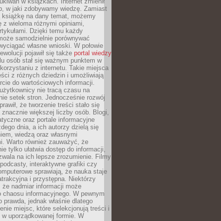
ukiwań w książkach. Internet zmienił
b, w jaki zdobywamy wiedzę. Zamiast
ą książkę na dany temat, możemy
 z wieloma różnymi opiniami,
artykułami. Dzięki temu każdy
może samodzielnie porównywać
 wyciągać własne wnioski. W połowie
rewolucji pojawił się także
portal wiedzy
elu osób stał się ważnym punktem w
orzystaniu z internetu. Takie miejsca
ści z różnych dziedzin i umożliwiają
rcie do wartościowych informacji.
użytkownicy nie tracą czasu na
ie setek stron. Jednocześnie rozwój
prawił, że tworzenie treści stało się
 znacznie większej liczby osób. Blogi,
tyczne oraz portale informacyjne
dego dnia, a ich autorzy dzielą się
iem, wiedzą oraz własnymi
i. Warto również zauważyć, że
ie tylko ułatwia dostęp do informacji,
zwala na ich lepsze zrozumienie. Filmy
podcasty, interaktywne grafiki czy
omputerowe sprawiają, że nauka staje
 atrakcyjna i przystępna. Niektórzy
, że nadmiar informacji może
o chaosu informacyjnego. W pewnym
to prawda, jednak właśnie dlatego
nie miejsc, które selekcjonują treści i
e w uporządkowanej formie. W