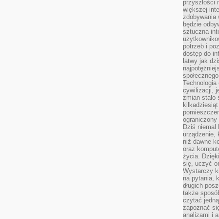
przyszłości
większej int
zdobywania 
będzie odbyw
sztuczna in
użytkowniko
potrzeb i po
dostęp do in
łatwy jak dz
najpotężniej
społecznego
Technologia
cywilizacji,
zmian stało
kilkadziesią
pomieszczeni
ograniczony 
Dziś niemal 
urządzenie,
niż dawne k
oraz kompute
życia. Dzię
się, uczyć o
Wystarczy ki
na pytania,
długich posz
także sposó
czytać jedn
zapoznać się
analizami i 