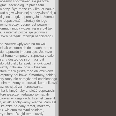
 możemy spodziewać się jeszcze
egracji technologii z procesem
wiedzy. Być może za kilka lat nauka
ać się w wirtualnej rzeczywistości, a
teligencja będzie pomagała każdemu
wi dopasować materiały do jego
ziomu wiedzy. Jedno jest pewne –
formacji nigdy wcześniej nie był tak
iś, a internet pozostaje jednym z
szych narzędzi rozwoju osobistego i
.
 od zawsze wpływała na rozwój
 jednak w ostatnich dekadach tempo
 się naprawdę imponujące. Jeszcze
t lat temu komputery zajmowały całe
a, a dostęp do informacji był
do bibliotek, książek i encyklopedii.
każdy człowiek nosi w kieszeni
 które ma większą moc obliczeniową
omputery naukowe. Smartfony, tablety
ry stały się narzędziami codziennego
ki nim możemy pracować, komunikować
raz rozwijać zainteresowania.
lka kliknięć, aby znaleźć odpowiedzi
 które jeszcze niedawno wymagały
ukiwań w książkach. Internet zmienił
b, w jaki zdobywamy wiedzę. Zamiast
ą książkę na dany temat, możemy
 z wieloma różnymi opiniami,
artykułami. Dzięki temu każdy