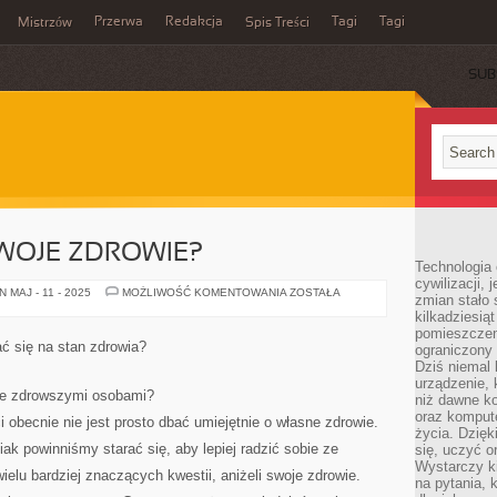
Przerwa
Redakcja
Tagi
Tagi
Mistrzów
Spis Treści
SUB
WOJE ZDROWIE?
Technologia
cywilizacji,
JAK
 MAJ - 11 - 2025
MOŻLIWOŚĆ KOMENTOWANIA
ZOSTAŁA
zmian stało
ZADBAĆ
kilkadziesią
O
SWOJE
pomieszczeni
ZDROWIE?
ać się na stan zdrowia?
ograniczony 
Dziś niemal 
urządzenie,
le zdrowszymi osobami?
niż dawne k
oraz kompute
 obecnie nie jest prosto dbać umiejętnie o własne zdrowie.
życia. Dzię
siak powinniśmy starać się, aby lepiej radzić sobie ze
się, uczyć o
Wystarczy ki
elu bardziej znaczących kwestii, aniżeli swoje zdrowie.
na pytania,