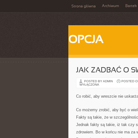
Archiwum
Bartek
Strona główna
OPCJA
JAK ZADBAĆ O S
POSTED BY ADMIN
POSTED ON
WYŁĄCZONA
Co robić, aby wreszcie nie uskarż
Co możemy zrobić, aby być o wie
Fakty są takie, że w szczególności
Jednak fakty są takie, iż tak czy 
zdrowiem. Bo w końcu nie ma za wi