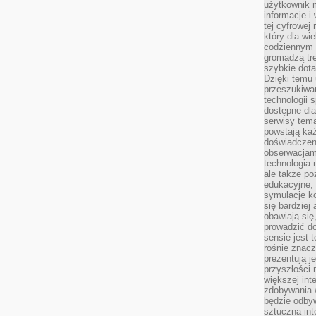
użytkownik 
informacje i
tej cyfrowej 
który dla wi
codziennym k
gromadzą tre
szybkie dota
Dzięki temu 
przeszukiwan
technologii s
dostępne dla
serwisy tema
powstają każ
doświadczen
obserwacjam
technologia n
ale także po
edukacyjne, 
symulacje k
się bardziej
obawiają się
prowadzić d
sensie jest 
rośnie znacze
prezentują j
przyszłości
większej int
zdobywania 
będzie odbyw
sztuczna in