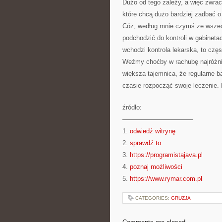
Dużo od tego zależy, a więc zwr
które chcą dużo bardziej zadbać o
Cóż, według mnie czymś ze wszech
podchodzić do kontroli w gabinetac
wchodzi kontrola lekarska, to czę
Weźmy choćby w rachubę najróżnie
większa tajemnica, że regularne 
czasie rozpocząć swoje leczenie. 
źródło:
———————————
1.
odwiedź witrynę
2.
sprawdź to
3.
https://programistajava.pl
4.
poznaj możliwości
5.
https://www.rymar.com.pl
CATEGORIES:
GRUZJA