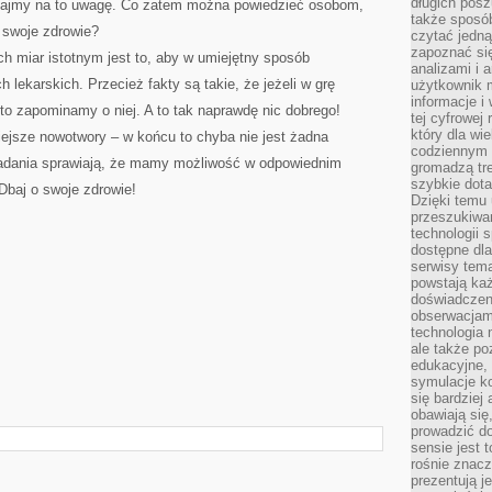
długich posz
acajmy na to uwagę. Co zatem można powiedzieć osobom,
także sposó
 swoje zdrowie?
czytać jedn
zapoznać się
 miar istotnym jest to, aby w umiejętny sposób
analizami i 
h lekarskich. Przecież fakty są takie, że jeżeli w grę
użytkownik 
informacje i
sto zapominamy o niej. A to tak naprawdę nic dobrego!
tej cyfrowej 
który dla wi
jsze nowotwory – w końcu to chyba nie jest żadna
codziennym k
badania sprawiają, że mamy możliwość w odpowiednim
gromadzą tre
szybkie dota
Dbaj o swoje zdrowie!
Dzięki temu 
przeszukiwan
technologii s
dostępne dla
serwisy tema
powstają każ
doświadczen
obserwacjam
technologia n
ale także po
edukacyjne, 
symulacje k
się bardziej
obawiają się
prowadzić d
sensie jest 
rośnie znacze
prezentują j