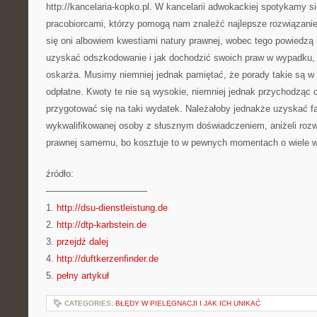
http://kancelaria-kopko.pl. W kancelarii adwokackiej spotykamy s
pracobiorcami, którzy pomogą nam znaleźć najlepsze rozwiązanie
się oni albowiem kwestiami natury prawnej, wobec tego powiedzą 
uzyskać odszkodowanie i jak dochodzić swoich praw w wypadku, 
oskarża. Musimy niemniej jednak pamiętać, że porady takie są 
odpłatne. Kwoty te nie są wysokie, niemniej jednak przychodząc d
przygotować się na taki wydatek. Należałoby jednakże uzyskać 
wykwalifikowanej osoby z słusznym doświadczeniem, aniżeli roz
prawnej samemu, bo kosztuje to w pewnych momentach o wiele w
źródło:
———————————
1.
http://dsu-dienstleistung.de
2.
http://dtp-karbstein.de
3.
przejdź dalej
4.
http://duftkerzenfinder.de
5.
pełny artykuł
CATEGORIES:
BŁĘDY W PIELĘGNACJI I JAK ICH UNIKAĆ