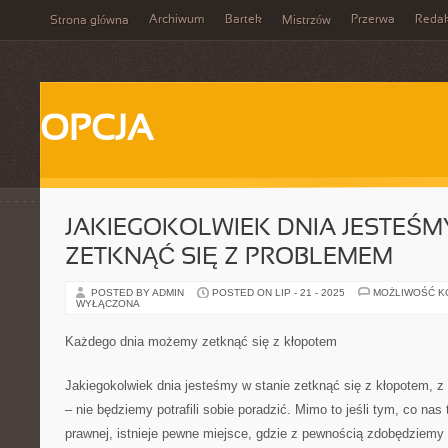
Archiwum
Bartek
Przerwa
Redak
Strona główna
Mistrzów
OPCJA
JAKIEGOKOLWIEK DNIA JESTEŚM
ZETKNĄĆ SIĘ Z PROBLEMEM
POSTED BY ADMIN
POSTED ON LIP - 21 - 2025
MOŻLIWOŚĆ 
WYŁĄCZONA
Każdego dnia możemy zetknąć się z kłopotem
Jakiegokolwiek dnia jesteśmy w stanie zetknąć się z kłopotem, z 
– nie będziemy potrafili sobie poradzić. Mimo to jeśli tym, co nas t
prawnej, istnieje pewne miejsce, gdzie z pewnością zdobędziemy 