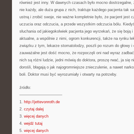
również jest inny. W dawnych czasach było mocno dostrzegalne, ż
nie każdy, ale duża grupa z nich, traktuje każdego pacjenta tak
ustną i zrobić swoje, nie ważne kompletnie było, że pacjent jest 
uczucia oraz odczucia, a przede wszystkim odczucia bólu. Kiedyś
słuchania od jakiegokolwiek pacjenta jego wyrzekań, że się boją i
aktualne, a wspólnie z nimi, ogrom konkurencji, także na rynku l
związku z tym, lekarze stomatolodzy, poszli po rozum do głowy i
zauważalne jest dość mocno, że rozpoczęli oni nad wyraz zadbać
nich są różni ludzie, jedni mówią do doktora, proszę rwać, ja się n
dorośli, błagają o jak najogromniejsze znieczulenie, a nawet nark
boli. Doktor musi być wyrozumiały i otwarty na potrzeby.
źródło:
———————————
1.
http://jettevonroth.de
2.
czytaj dalej
3.
więcej danych
4.
wejdź tutaj
5.
więcej danych