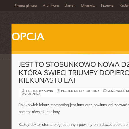
Archiwum
Bartek
Przerwa
Redak
Strona główna
Mistrzów
OPCJA
JEST TO STOSUNKOWO NOWA DZ
KTÓRA ŚWIECI TRIUMFY DOPIER
KILKUNASTU LAT
POSTED BY ADMIN
POSTED ON LIP - 10 - 2025
MOŻLIWOŚĆ 
WYŁĄCZONA
Jakikolwiek lekarz stomatolog jest inny oraz powinny oni zdawać 
pacjent również jest inny
Każdy doktor stomatolog jest inny i powinny oni zdawać sobie spr