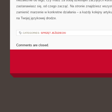
niezależnie od tego, czy masz za sobą dziesiątki zaczętych kurs
zastanawiasz się, od czego zacząć. Na stronie znajdziesz wszys
zamienić marzenie w konkretne działania – a każdy kolejny arty
na Twojej językowej drodze.
CATEGORIES:
SPRZĘT JEŹDZIECKI
Comments are closed.