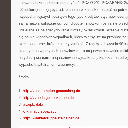
sprawę należy dogłębnie przemyśleć. POŻYCZKI POZABANKOWE
różne formy i mogą być udzielane na w zasadzie przeróżne potrz
najpopularniejszych rodzajów tego typu kredytów są z pewnością p
sama nazwa wskazuje od tych długoterminowych różnią się prze
udzielane są na zdecydowanie krótszy okres czasu. Właśnie dla
się na nie w nagłych wypadkach, kiedy wiemy, że na przykład za
określoną sumę, którą musimy zwrócić. Z reguły też wysokość kre
gigantyczna w przypadku chwilówek. To na pewno niezwykle solid
przydarzą się nam niespodziewane wydatki na jakiś czas przed wy
wypadku kapitalna forma pomocy.
źródło:
———————————
1.
http://vonrichthofen-geocaching.de
2.
http://vvnbda-gelsenkirchen.de
3.
przejdź dalej
4.
kliknij aby zobaczyć
5.
http://waehlergruppe-steinalben.de