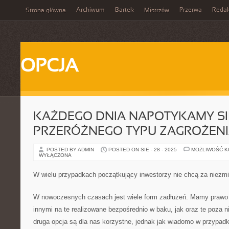
Archiwum
Bartek
Przerwa
Redak
Strona główna
Mistrzów
OPCJA
KAŻDEGO DNIA NAPOTYKAMY SI
PRZERÓŻNEGO TYPU ZAGROŻENI
POSTED BY ADMIN
POSTED ON SIE - 28 - 2025
MOŻLIWOŚĆ 
WYŁĄCZONA
W wielu przypadkach początkujący inwestorzy nie chcą za niezm
W nowoczesnych czasach jest wiele form zadłużeń. Mamy prawo
innymi na te realizowane bezpośrednio w baku, jak oraz te poza n
druga opcja są dla nas korzystne, jednak jak wiadomo w przypadk