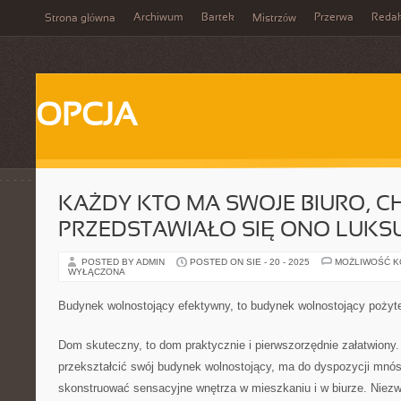
Archiwum
Bartek
Przerwa
Redak
Strona główna
Mistrzów
OPCJA
KAŻDY KTO MA SWOJE BIURO, C
PRZEDSTAWIAŁO SIĘ ONO LUK
POSTED BY ADMIN
POSTED ON SIE - 20 - 2025
MOŻLIWOŚĆ 
WYŁĄCZONA
Budynek wolnostojący efektywny, to budynek wolnostojący pożyte
Dom skuteczny, to dom praktycznie i pierwszorzędnie załatwiony.
przekształcić swój budynek wolnostojący, ma do dyspozycji mnó
skonstruować sensacyjne wnętrza w mieszkaniu i w biurze. Niezw