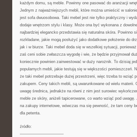
każdym domu, są meble. Powinny one pasować do aranżacji wnętrza
Jednym z najważniejszych mebli, które można umieścić w salonie,
jest sofa dwuosobowa. Taki mebel jest nie tylko praktyczny i wyd
dodaje wnętrzom stylu i klasy. Może ona być wykonana z dowolne
najbardziej elegancko przedstawia się naturalna skóra. Powinno s
rozkładane, jakie mogą posłużyć jako dodatkowe położenie do d
jak i w biurze. Taki mebel doda się w wszelkiej sytuacji, ponieważ
zaś ceni sobie zwłaszcza wygodę i wie, że będzie przyjmował du
koniecznie powinien zainwestować w duży narożnik. To dzisiaj je
popularnych mebli, jakie testują się w większości pomieszczeń. 
że taki mebel potrzebuje dużej przestrzeni, więc trzeba to wziąć 
zakupem. Ceny takich mebli, są uwarunkowane od wielu materii. G
uwagę średnica, jednakże na równi z nim jest surowiec wykończen
meble ze skóry, aniżeli tapicerowane, co warto wziąć pod uwagę. 
na zakupy internetowe, wówczas ma się pewność, że tam ceny b
dla petenta.
źródło:
———————————