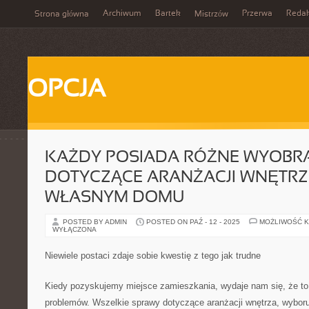
Archiwum
Bartek
Przerwa
Redak
Strona główna
Mistrzów
OPCJA
KAŻDY POSIADA RÓŻNE WYOBR
DOTYCZĄCE ARANŻACJI WNĘTRZ
WŁASNYM DOMU
POSTED BY ADMIN
POSTED ON PAŹ - 12 - 2025
MOŻLIWOŚĆ 
WYŁĄCZONA
Niewiele postaci zdaje sobie kwestię z tego jak trudne
Kiedy pozyskujemy miejsce zamieszkania, wydaje nam się, że t
problemów. Wszelkie sprawy dotyczące aranżacji wnętrza, wyboru m