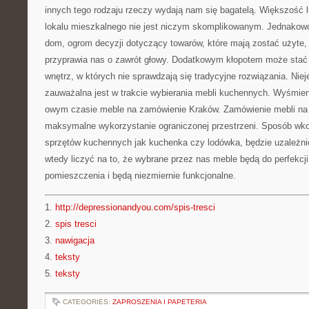
innych tego rodzaju rzeczy wydają nam się bagatelą. Większość 
lokalu mieszkalnego nie jest niczym skomplikowanym. Jednakow
dom, ogrom decyzji dotyczący towarów, które mają zostać użyte, 
przyprawia nas o zawrót głowy. Dodatkowym kłopotem może stać
wnętrz, w których nie sprawdzają się tradycyjne rozwiązania. Niej
zauważalna jest w trakcie wybierania mebli kuchennych. Wyśmie
owym czasie meble na zamówienie Kraków. Zamówienie mebli na
maksymalne wykorzystanie ograniczonej przestrzeni. Sposób wk
sprzętów kuchennych jak kuchenka czy lodówka, będzie uzależn
wtedy liczyć na to, że wybrane przez nas meble będą do perfekc
pomieszczenia i będą niezmiernie funkcjonalne.
1.
http://depressionandyou.com/spis-tresci
2.
spis tresci
3.
nawigacja
4.
teksty
5.
teksty
CATEGORIES:
ZAPROSZENIA I PAPETERIA