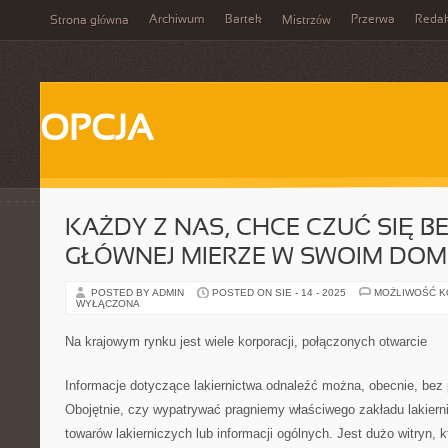
Archiwum
Bartek
Przerwa
Redak
Strona główna
Mistrzów
OPCJA
KAŻDY Z NAS, CHCE CZUĆ SIĘ BE
GŁÓWNEJ MIERZE W SWOIM DO
POSTED BY ADMIN
POSTED ON SIE - 14 - 2025
MOŻLIWOŚĆ 
WYŁĄCZONA
Na krajowym rynku jest wiele korporacji, połączonych otwarcie
Informacje dotyczące lakiernictwa odnaleźć można, obecnie, bez 
Obojętnie, czy wypatrywać pragniemy właściwego zakładu lakier
towarów lakierniczych lub informacji ogólnych. Jest dużo witryn, k