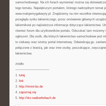
samochodowego. Na ich forach wymieniać można się doświadczen
tego tematu. Największym portalem, którego nadrzędnym temat jes
www.malujemygabaryty.pl. Znajdziemy na nim wszelkie interesują
przeglądu rynku lakierniczego, przez omówienie głównych urząd
lakiernikowi po najświeższe informacje dotyczące lakiernictwa. 
również forum dla użytkowników portalu. Odszukać tam możemy 
ogłoszeń. Dla osób, dla których lakiernictwo samochodowe jest i
to ciekawy oraz istotny portal internetowy. Odwiedzają go, zarów
połączone z branżą, jak oraz inne osoby, poszukujące, zwyczajnie
lakiernictwa.
źródło:
———————————
1.
tutaj
2.
link
3.
http://rimini-bo.de
4.
zapoznaj się
5.
http://rkz-nadineferbach.de