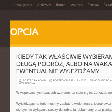
Archiwum
Bartek
Przerwa
Redak
Strona główna
Mistrzów
OPCJA
KIEDY TAK WŁAŚCIWIE WYBIERAM
DŁUGĄ PODRÓŻ, ALBO NA WAKA
EWENTUALNIE WYJEŻDŻAMY
POSTED BY ADMIN
POSTED ON SIE - 12 - 2025
MOŻLIWOŚĆ 
WYŁĄCZONA
W współczesnych czasach wzorcem już stało się to, że każda cen
Wyjeżdżając na ferie musimy zadbać o wiele rzeczy, jednakowoż n
się być nie wyłącznie rzeczy do zabrania, dokumenty oraz pienią