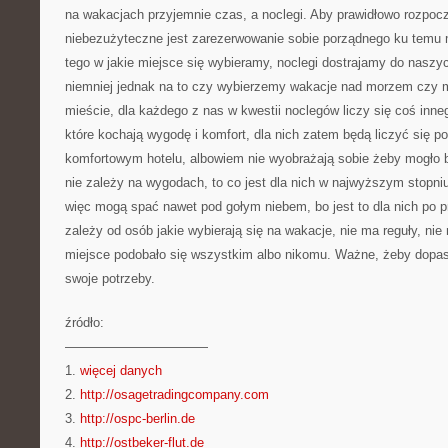
na wakacjach przyjemnie czas, a noclegi. Aby prawidłowo rozpoc
niebezużyteczne jest zarezerwowanie sobie porządnego ku temu 
tego w jakie miejsce się wybieramy, noclegi dostrajamy do nas
niemniej jednak na to czy wybierzemy wakacje nad morzem czy 
mieście, dla każdego z nas w kwestii noclegów liczy się coś inne
które kochają wygodę i komfort, dla nich zatem będą liczyć się 
komfortowym hotelu, albowiem nie wyobrażają sobie żeby mogło 
nie zależy na wygodach, to co jest dla nich w najwyższym stopni
więc mogą spać nawet pod gołym niebem, bo jest to dla nich po p
zależy od osób jakie wybierają się na wakacje, nie ma reguły, ni
miejsce podobało się wszystkim albo nikomu. Ważne, żeby dopa
swoje potrzeby.
źródło:
———————————
1.
więcej danych
2.
http://osagetradingcompany.com
3.
http://ospc-berlin.de
4.
http://ostbeker-flut.de