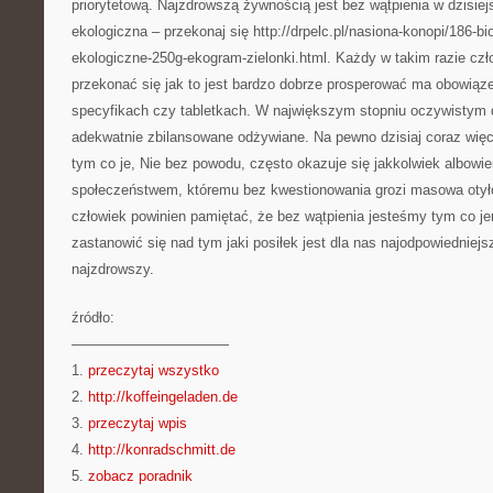
priorytetową. Najzdrowszą żywnością jest bez wątpienia w dzisi
ekologiczna – przekonaj się http://drpelc.pl/nasiona-konopi/186-b
ekologiczne-250g-ekogram-zielonki.html. Każdy w takim razie czł
przekonać się jak to jest bardzo dobrze prosperować ma obowiąze
specyfikach czy tabletkach. W największym stopniu oczywistym
adekwatnie zbilansowane odżywiane. Na pewno dzisiaj coraz więce
tym co je, Nie bez powodu, często okazuje się jakkolwiek albowi
społeczeństwem, któremu bez kwestionowania grozi masowa otyło
człowiek powinien pamiętać, że bez wątpienia jesteśmy tym co j
zastanowić się nad tym jaki posiłek jest dla nas najodpowiedniej
najzdrowszy.
źródło:
———————————
1.
przeczytaj wszystko
2.
http://koffeingeladen.de
3.
przeczytaj wpis
4.
http://konradschmitt.de
5.
zobacz poradnik