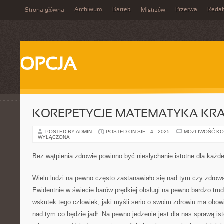
Archiwum
Bartek
Przerwa
Redak
Strona główna
Mistrzów
OPCJA
KOREPETYCJE MATEMATYKA KR
POSTED BY ADMIN
POSTED ON SIE - 4 - 2025
MOŻLIWOŚĆ K
WYŁĄCZONA
Bez wątpienia zdrowie powinno być niesłychanie istotne dla każd
Wielu ludzi na pewno często zastanawiało się nad tym czy zdrowa
Ewidentnie w świecie barów prędkiej obsługi na pewno bardzo tru
wskutek tego człowiek, jaki myśli serio o swoim zdrowiu ma obow
nad tym co będzie jadł. Na pewno jedzenie jest dla nas sprawą is