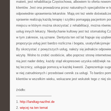
materii, jest rehabilitacja Częstochowa, albowiem to oferta nowom
klientów. Jest ona prowadzona przez naturalnych specjalistów w 
odpowiednie uprawnienia lekarskie. Mają oni też wiele doświadcze
sprawnie realizują każdą terapię i szybko pomagają pacjentom pow
miejscu w którym można skorzystać z rehabilitacji, można równi
usług innych lekarzy. Niesłychanie kultowy jest też stomatolog C
w tym zakresie, są uznane. Dentysta ten od lat frapuje się uzębi
propozycja usług jest bardzo rozliczna i bogata, usatysfakcjonuje
By skorzystać z powyższych usług, należy się jednakże odpowie
wizytę. Wolno to zrobić osobiście, albo poprzez stronę internetow
nią jest nader dobry, każdy stąd ekspresowo uzyska oddźwięk na
tej lecznicy, usługuje pomocą w każdej kwestii. Zaprezentuje suge
w niej zatrudnionych i przedstawi cennik za usługi. To bardzo po
klientów w wszelkim wieku, wskazane jest wskutek tego z niej sko
źródło:
———————————
1.
http://landtag-nazifrei.de
2.
więcej na ten temat