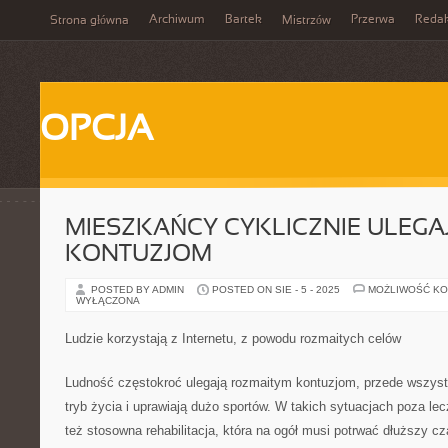
Archiwum
Bartek
Przerwa
Redak
Strona główna
Mistrzów
OPCJA
MIESZKAŃCY CYKLICZNIE ULEG
KONTUZJOM
POSTED BY ADMIN
POSTED ON SIE - 5 - 2025
MOŻLIWOŚĆ K
WYŁĄCZONA
Ludzie korzystają z Internetu, z powodu rozmaitych celów
Ludność częstokroć ulegają rozmaitym kontuzjom, przede wszyst
tryb życia i uprawiają dużo sportów. W takich sytuacjach poza lecz
też stosowna rehabilitacja, która na ogół musi potrwać dłuższy cz