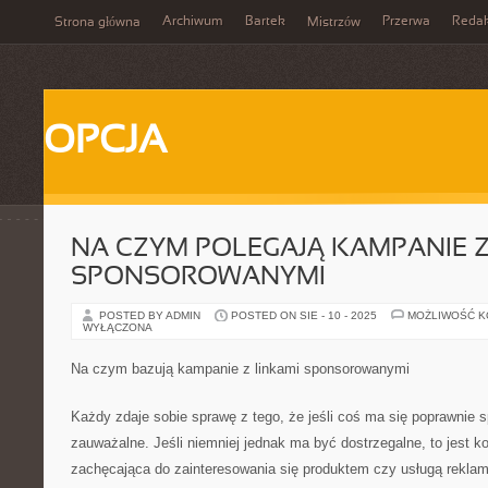
Archiwum
Bartek
Przerwa
Redak
Strona główna
Mistrzów
OPCJA
NA CZYM POLEGAJĄ KAMPANIE Z
SPONSOROWANYMI
POSTED BY ADMIN
POSTED ON SIE - 10 - 2025
MOŻLIWOŚĆ 
WYŁĄCZONA
Na czym bazują kampanie z linkami sponsorowanymi
Każdy zdaje sobie sprawę z tego, że jeśli coś ma się poprawnie 
zauważalne. Jeśli niemniej jednak ma być dostrzegalne, to jest k
zachęcająca do zainteresowania się produktem czy usługą rekla