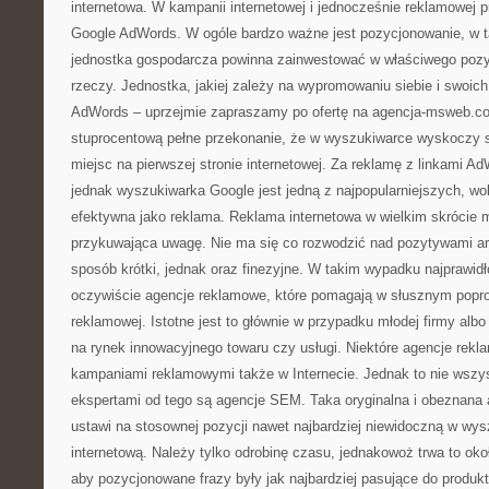
internetowa. W kampanii internetowej i jednocześnie reklamowej p
Google AdWords. W ogóle bardzo ważne jest pozycjonowanie, w t
jednostka gospodarcza powinna zainwestować w właściwego pozyc
rzeczy. Jednostka, jakiej zależy na wypromowaniu siebie i swoic
AdWords – uprzejmie zapraszamy po ofertę na agencja-msweb.c
stuprocentową pełne przekonanie, że w wyszukiwarce wyskoczy 
miejsc na pierwszej stronie internetowej. Za reklamę z linkami Ad
jednak wyszukiwarka Google jest jedną z najpopularniejszych, wo
efektywna jako reklama. Reklama internetowa w wielkim skrócie 
przykuwająca uwagę. Nie ma się co rozwodzić nad pozytywami art
sposób krótki, jednak oraz finezyjne. W takim wypadku najprawidł
oczywiście agencje reklamowe, które pomagają w słusznym popr
reklamowej. Istotne jest to głównie w przypadku młodej firmy al
na rynek innowacyjnego towaru czy usługi. Niektóre agencje rekl
kampaniami reklamowymi także w Internecie. Jednak to nie wszy
ekspertami od tego są agencje SEM. Taka oryginalna i obeznana
ustawi na stosownej pozycji nawet najbardziej niewidoczną w w
internetową. Należy tylko odrobinę czasu, jednakowoż trwa to ok
aby pozycjonowane frazy były jak najbardziej pasujące do produkt