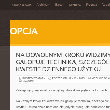
Archiwum
Bartek
Przerwa
Redak
Strona główna
Mistrzów
OPCJA
NA DOWOLNYM KROKU WIDZIMY
GALOPUJE TECHNIKA, SZCZEGÓL
KWESTIE DZIENNEGO UŻYTKU
POSTED BY ADMIN
POSTED ON LIP - 13 - 2025
MOŻLIWOŚĆ 
WYŁĄCZONA
Zastępujący się świat odcisnął wybitnie duże piętno na ludziach
Na każdym kroku zauważamy jak galopuje technika, szczególnie 
użytku. Upraszczają nam one nie jedynie pracę, ale codzienne f