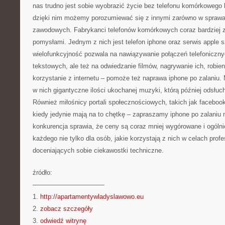
nas trudno jest sobie wyobrazić życie bez telefonu komórkowego l
dzięki nim możemy porozumiewać się z innymi zarówno w sprawac
zawodowych. Fabrykanci telefonów komórkowych coraz bardziej 
pomysłami. Jednym z nich jest telefon iphone oraz serwis apple 
wielofunkcyjność pozwala na nawiązywanie połączeń telefoniczn
tekstowych, ale też na odwiedzanie filmów, nagrywanie ich, robieni
korzystanie z internetu – pomoże też naprawa iphone po zalani
w nich gigantyczne ilości ukochanej muzyki, którą później odsłu
Również miłośnicy portali społecznościowych, takich jak faceboo
kiedy jedynie mają na to chętkę – zapraszamy iphone po zalaniu
konkurencja sprawia, że ceny są coraz mniej wygórowane i ogólni
każdego nie tylko dla osób, jakie korzystają z nich w celach profe
doceniających sobie ciekawostki techniczne.
źródło:
———————————
1.
http://apartamentywladyslawowo.eu
2.
zobacz szczegóły
3.
odwiedź witrynę