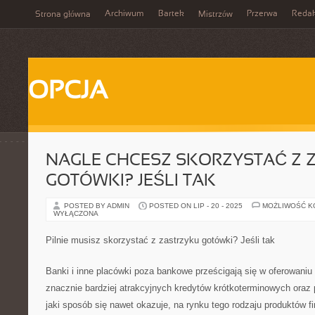
Archiwum
Bartek
Przerwa
Redak
Strona główna
Mistrzów
OPCJA
NAGLE CHCESZ SKORZYSTAĆ Z 
GOTÓWKI? JEŚLI TAK
POSTED BY ADMIN
POSTED ON LIP - 20 - 2025
MOŻLIWOŚĆ 
WYŁĄCZONA
Pilnie musisz skorzystać z zastrzyku gotówki? Jeśli tak
Banki i inne placówki poza bankowe prześcigają się w oferowaniu
znacznie bardziej atrakcyjnych kredytów krótkoterminowych ora
jaki sposób się nawet okazuje, na rynku tego rodzaju produktów f