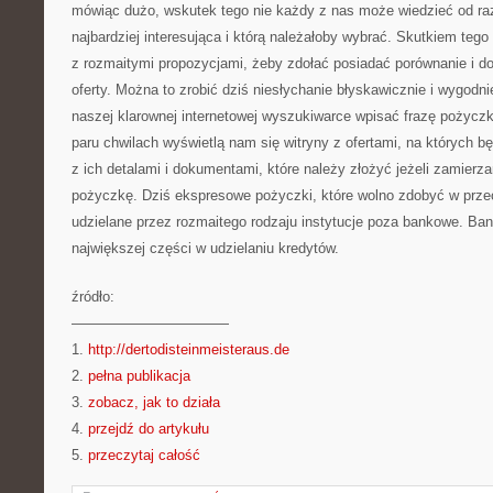
mówiąc dużo, wskutek tego nie każdy z nas może wiedzieć od razu
najbardziej interesująca i którą należałoby wybrać. Skutkiem tego
z rozmaitymi propozycjami, żeby zdołać posiadać porównanie i d
oferty. Można to zrobić dziś niesłychanie błyskawicznie i wygodn
naszej klarownej internetowej wyszukiwarce wpisać frazę pożycz
paru chwilach wyświetlą nam się witryny z ofertami, na których 
z ich detalami i dokumentami, które należy złożyć jeżeli zamierz
pożyczkę. Dziś ekspresowe pożyczki, które wolno zdobyć w przec
udzielane przez rozmaitego rodzaju instytucje poza bankowe. Bank
największej części w udzielaniu kredytów.
źródło:
———————————
1.
http://dertodisteinmeisteraus.de
2.
pełna publikacja
3.
zobacz, jak to działa
4.
przejdź do artykułu
5.
przeczytaj całość