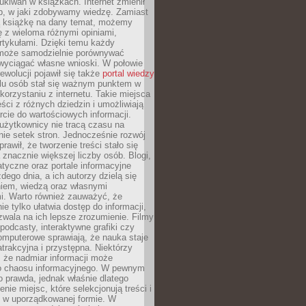
ukiwań w książkach. Internet zmienił
b, w jaki zdobywamy wiedzę. Zamiast
ą książkę na dany temat, możemy
 z wieloma różnymi opiniami,
artykułami. Dzięki temu każdy
może samodzielnie porównywać
 wyciągać własne wnioski. W połowie
rewolucji pojawił się także
portal wiedzy
elu osób stał się ważnym punktem w
orzystaniu z internetu. Takie miejsca
ści z różnych dziedzin i umożliwiają
rcie do wartościowych informacji.
użytkownicy nie tracą czasu na
ie setek stron. Jednocześnie rozwój
prawił, że tworzenie treści stało się
 znacznie większej liczby osób. Blogi,
tyczne oraz portale informacyjne
dego dnia, a ich autorzy dzielą się
iem, wiedzą oraz własnymi
i. Warto również zauważyć, że
ie tylko ułatwia dostęp do informacji,
zwala na ich lepsze zrozumienie. Filmy
podcasty, interaktywne grafiki czy
omputerowe sprawiają, że nauka staje
 atrakcyjna i przystępna. Niektórzy
, że nadmiar informacji może
o chaosu informacyjnego. W pewnym
to prawda, jednak właśnie dlatego
nie miejsc, które selekcjonują treści i
e w uporządkowanej formie. W