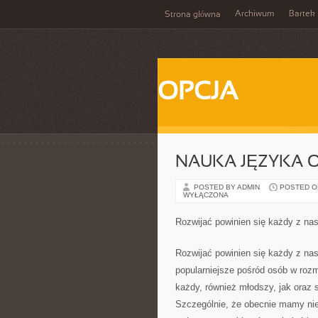
Archiwum
Bartek
Strona główna
OPCJA
NAUKA JĘZYKA 
POSTED BY ADMIN
POSTED ON 
WYŁĄCZONA
Rozwijać powinien się każdy z na
Rozwijać powinien się każdy z nas
popularniejsze pośród osób w rozm
każdy, również młodszy, jak oraz 
Szczególnie, że obecnie mamy nie