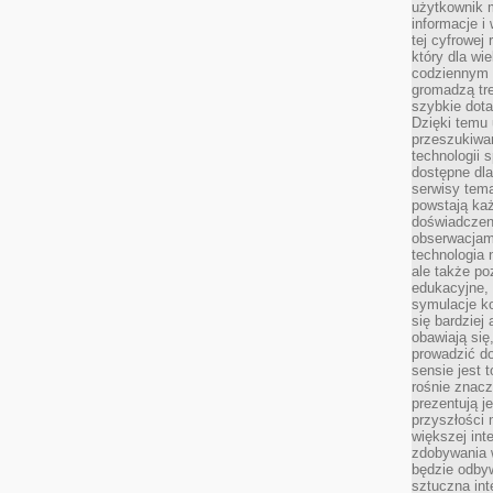
użytkownik 
informacje i
tej cyfrowej 
który dla wi
codziennym k
gromadzą tre
szybkie dota
Dzięki temu 
przeszukiwan
technologii s
dostępne dla
serwisy tema
powstają każ
doświadczen
obserwacjam
technologia n
ale także po
edukacyjne, 
symulacje k
się bardziej
obawiają się
prowadzić d
sensie jest 
rośnie znacze
prezentują j
przyszłości
większej int
zdobywania 
będzie odbyw
sztuczna in