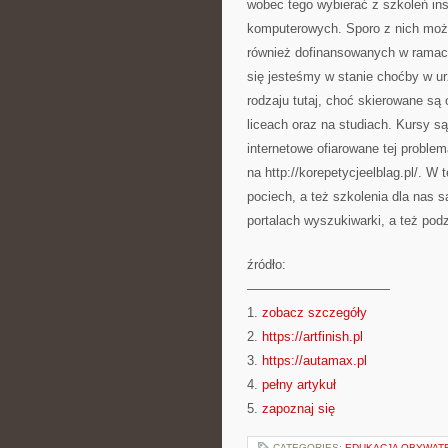
wobec tego wybierać z szkoleń in
komputerowych. Sporo z nich może
również dofinansowanych w ramac
się jesteśmy w stanie choćby w u
rodzaju tutaj, choć skierowane są
liceach oraz na studiach. Kursy są
internetowe ofiarowane tej probl
na http://korepetycjeelblag.pl/. 
pociech, a też szkolenia dla nas
portalach wyszukiwarki, a też podz
źródło:
———————————
1.
zobacz szczegóły
2.
https://artfinish.pl
3.
https://autamax.pl
4.
pełny artykuł
5.
zapoznaj się
CATEGORIES:
EDUKACJA OBYWAT