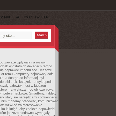
SCRIBE
FACEBOOK
TWITTER
 od zawsze wpływała na rozwój
 jednak w ostatnich dekadach tempo
 się naprawdę imponujące. Jeszcze
t lat temu komputery zajmowały całe
a, a dostęp do informacji był
do bibliotek, książek i encyklopedii.
każdy człowiek nosi w kieszeni
 które ma większą moc obliczeniową
omputery naukowe. Smartfony, tablety
ry stały się narzędziami codziennego
ki nim możemy pracować, komunikować
raz rozwijać zainteresowania.
lka kliknięć, aby znaleźć odpowiedzi
 które jeszcze niedawno wymagały