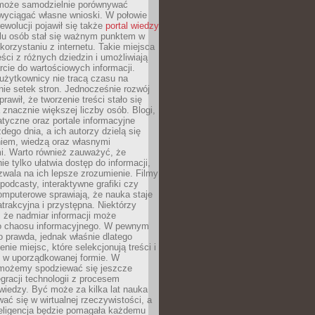
może samodzielnie porównywać
 wyciągać własne wnioski. W połowie
rewolucji pojawił się także
portal wiedzy
elu osób stał się ważnym punktem w
orzystaniu z internetu. Takie miejsca
ści z różnych dziedzin i umożliwiają
rcie do wartościowych informacji.
użytkownicy nie tracą czasu na
ie setek stron. Jednocześnie rozwój
prawił, że tworzenie treści stało się
 znacznie większej liczby osób. Blogi,
tyczne oraz portale informacyjne
dego dnia, a ich autorzy dzielą się
iem, wiedzą oraz własnymi
i. Warto również zauważyć, że
ie tylko ułatwia dostęp do informacji,
zwala na ich lepsze zrozumienie. Filmy
podcasty, interaktywne grafiki czy
omputerowe sprawiają, że nauka staje
 atrakcyjna i przystępna. Niektórzy
, że nadmiar informacji może
o chaosu informacyjnego. W pewnym
to prawda, jednak właśnie dlatego
nie miejsc, które selekcjonują treści i
e w uporządkowanej formie. W
 możemy spodziewać się jeszcze
egracji technologii z procesem
wiedzy. Być może za kilka lat nauka
ać się w wirtualnej rzeczywistości, a
teligencja będzie pomagała każdemu