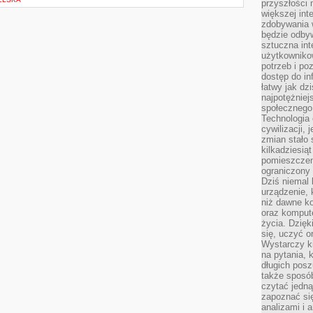
przyszłości
większej int
zdobywania 
będzie odbyw
sztuczna in
użytkowniko
potrzeb i po
dostęp do in
łatwy jak dz
najpotężniej
społecznego
Technologia
cywilizacji,
zmian stało
kilkadziesią
pomieszczeni
ograniczony 
Dziś niemal 
urządzenie,
niż dawne k
oraz kompute
życia. Dzię
się, uczyć o
Wystarczy ki
na pytania,
długich posz
także sposó
czytać jedn
zapoznać się
analizami i 