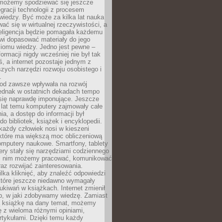
 możemy spodziewać się jeszcze
egracji technologii z procesem
wiedzy. Być może za kilka lat nauka
ać się w wirtualnej rzeczywistości, a
teligencja będzie pomagała każdemu
wi dopasować materiały do jego
ziomu wiedzy. Jedno jest pewne –
formacji nigdy wcześniej nie był tak
iś, a internet pozostaje jednym z
szych narzędzi rozwoju osobistego i
.
 od zawsze wpływała na rozwój
 jednak w ostatnich dekadach tempo
 się naprawdę imponujące. Jeszcze
t lat temu komputery zajmowały całe
a, a dostęp do informacji był
do bibliotek, książek i encyklopedii.
każdy człowiek nosi w kieszeni
 które ma większą moc obliczeniową
omputery naukowe. Smartfony, tablety
ry stały się narzędziami codziennego
ki nim możemy pracować, komunikować
raz rozwijać zainteresowania.
lka kliknięć, aby znaleźć odpowiedzi
 które jeszcze niedawno wymagały
ukiwań w książkach. Internet zmienił
b, w jaki zdobywamy wiedzę. Zamiast
ą książkę na dany temat, możemy
 z wieloma różnymi opiniami,
artykułami. Dzięki temu każdy