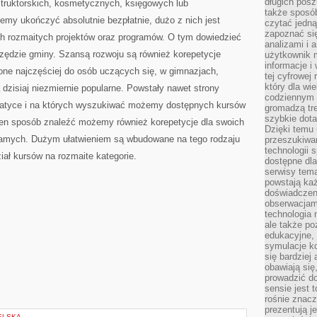
długich posz
struktorskich, kosmetycznych, księgowych lub
także sposó
my ukończyć absolutnie bezpłatnie, dużo z nich jest
czytać jedn
zapoznać się
h rozmaitych projektów oraz programów. O tym dowiedzieć
analizami i 
rzędzie gminy. Szansą rozwoju są również korepetycje
użytkownik 
informacje i
 one najczęściej do osób uczących się, w gimnazjach,
tej cyfrowej 
który dla wi
 dzisiaj niezmiernie popularne. Powstały nawet strony
codziennym k
ematyce i na których wyszukiwać możemy dostępnych kursów
gromadzą tre
szybkie dota
W ten sposób znaleźć możemy również korepetycje dla swoich
Dzięki temu 
 samych. Dużym ułatwieniem są wbudowane na tego rodzaju
przeszukiwan
technologii s
iał kursów na rozmaite kategorie.
dostępne dla
serwisy tema
powstają każ
doświadczen
obserwacjam
technologia n
ale także po
edukacyjne, 
symulacje k
się bardziej
obawiają się
prowadzić d
sensie jest 
rośnie znacze
prezentują j
ELSKA