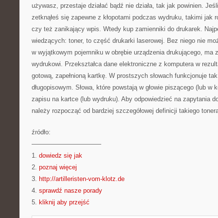
używasz, przestaje działać bądź nie działa, tak jak powinien. Jeśl
zetknąłeś się zapewne z kłopotami podczas wydruku, takimi jak 
czy też zanikający wpis. Wtedy kup zamienniki do drukarek. Najpew
wiedzących: toner, to część drukarki laserowej. Bez niego nie 
w wyjątkowym pojemniku w obrębie urządzenia drukującego, ma 
wydrukowi. Przekształca dane elektroniczne z komputera w rezul
gotową, zapełnioną kartkę. W prostszych słowach funkcjonuje tak
długopisowym. Słowa, które powstają w głowie piszącego (lub w k
zapisu na kartce (lub wydruku). Aby odpowiedzieć na zapytania 
należy rozpocząć od bardziej szczegółowej definicji takiego toner
źródło:
———————————
1.
dowiedz się jak
2.
poznaj więcej
3.
http://artilleristen-vom-klotz.de
4.
sprawdź nasze porady
5.
kliknij aby przejść