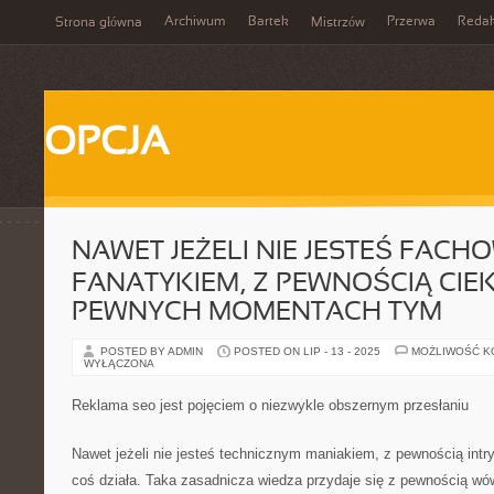
Archiwum
Bartek
Przerwa
Redak
Strona główna
Mistrzów
OPCJA
NAWET JEŻELI NIE JESTEŚ FAC
FANATYKIEM, Z PEWNOŚCIĄ CIEK
PEWNYCH MOMENTACH TYM
POSTED BY ADMIN
POSTED ON LIP - 13 - 2025
MOŻLIWOŚĆ 
WYŁĄCZONA
Reklama seo jest pojęciem o niezwykle obszernym przesłaniu
Nawet jeżeli nie jesteś technicznym maniakiem, z pewnością intr
coś działa. Taka zasadnicza wiedza przydaje się z pewnością wów