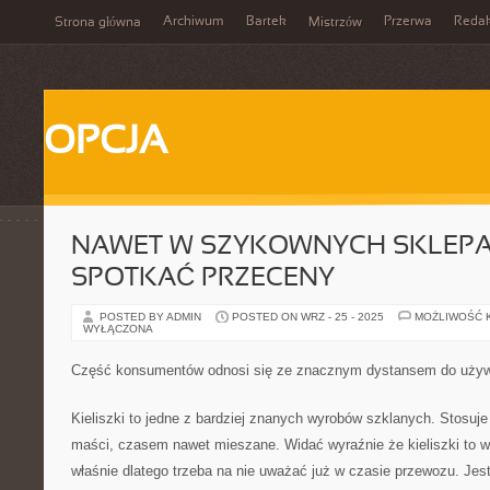
Archiwum
Bartek
Przerwa
Redak
Strona główna
Mistrzów
OPCJA
NAWET W SZYKOWNYCH SKLEP
SPOTKAĆ PRZECENY
POSTED BY ADMIN
POSTED ON WRZ - 25 - 2025
MOŻLIWOŚĆ 
WYŁĄCZONA
Część konsumentów odnosi się ze znacznym dystansem do uży
Kieliszki to jedne z bardziej znanych wyrobów szklanych. Stosuje 
maści, czasem nawet mieszane. Widać wyraźnie że kieliszki to wy
właśnie dlatego trzeba na nie uważać już w czasie przewozu. Jes