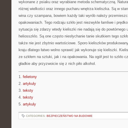
wykonane z psiaku oraz wyrabiane metoda schematyczną. Natural
różnej wielkości oraz innego pucharu wnętrza kieliszka. Są w stan
wina czy szampana, bowiem każdy taki wyrób należy przemieszc
opakowaniach. Tego rodzaju szkło jest niezwykle łamliwe i prędko 
sytuacja się zdarzy wtedy kieliszki nie nadają się do powtórnego 
heliosszklo. Są one często niesłychanie tanie skutkiem tego szk
także nie jest zbytnio wartościowe. Sporo kieliszków produkowa
kraju dlatego łatwo wolno sprawić jak wykonuje się kieliszki. Kiel
ze szkłem na sztuki, jak i na opakowania. Na ogół jest to szkło c
gładkie aby przyzwoicie się z nich piło alkohol.
1.
felietony
2.
artykuly
3.
teksty
4.
teksty
5.
artykuly
CATEGORIES:
BEZPIECZEŃSTWO NA BUDOWIE