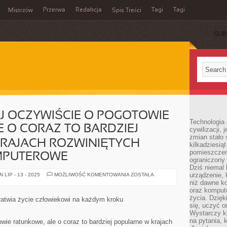
Przerwa
Redakcja
Tagi
Tagi
Mistrzów
Spis Treści
SUB
AJ OCZYWIŚCIE O POGOTOWIE
Technologia
 O CORAZ TO BARDZIEJ
cywilizacji,
zmian stało
KRAJACH ROZWINIĘTYCH
kilkadziesią
pomieszczeni
MPUTEROWE
ograniczony 
Dziś niemal 
NIE
urządzenie,
LIP - 13 - 2025
MOŻLIWOŚĆ KOMENTOWANIA
ZOSTAŁA
CHODZI
niż dawne k
TUTAJ
oraz kompute
OCZYWIŚCIE
O
życia. Dzię
łatwia życie człowiekowi na każdym kroku
POGOTOWIE
się, uczyć o
RATUNKOWE,
Wystarczy ki
ALE
O
na pytania,
towie ratunkowe, ale o coraz to bardziej popularne w krajach
CORAZ