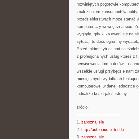
rozwiniętych pogotowie komputer
znalezieniem konsumentów obfityc
przedsiębiorstwach może stanąć w
komputer czy wewnętrzna sieć. Zo
wygląda, gdy kilka awarii się na s
sytuacji to dość ogromny wydatek
Przed takimi sytuacjami należałob
z profesjonalnych usług któreś z 
serwisowania komputerów – napra
wszelkie usługi przybędzie nam z
miesięcznych wydatkach funkcjono
komputerowej w danej jednostce go
jednakże koszt jakiś istotny.
źródło:
———————————
1.
zapoznaj się
2.
http://autohaus-bitter.de
3.
zapoznaj się