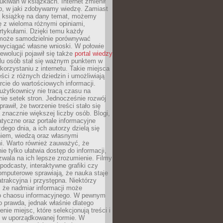
ukiwań w książkach. Internet zmienił
b, w jaki zdobywamy wiedzę. Zamiast
ą książkę na dany temat, możemy
 z wieloma różnymi opiniami,
artykułami. Dzięki temu każdy
może samodzielnie porównywać
 wyciągać własne wnioski. W połowie
rewolucji pojawił się także
portal wiedzy
elu osób stał się ważnym punktem w
orzystaniu z internetu. Takie miejsca
ści z różnych dziedzin i umożliwiają
rcie do wartościowych informacji.
użytkownicy nie tracą czasu na
ie setek stron. Jednocześnie rozwój
prawił, że tworzenie treści stało się
 znacznie większej liczby osób. Blogi,
tyczne oraz portale informacyjne
dego dnia, a ich autorzy dzielą się
iem, wiedzą oraz własnymi
i. Warto również zauważyć, że
ie tylko ułatwia dostęp do informacji,
zwala na ich lepsze zrozumienie. Filmy
podcasty, interaktywne grafiki czy
omputerowe sprawiają, że nauka staje
 atrakcyjna i przystępna. Niektórzy
, że nadmiar informacji może
o chaosu informacyjnego. W pewnym
to prawda, jednak właśnie dlatego
nie miejsc, które selekcjonują treści i
e w uporządkowanej formie. W