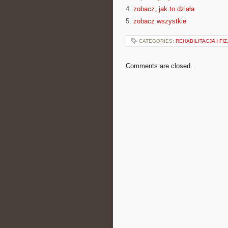
4.
zobacz, jak to działa
5.
zobacz wszystkie
CATEGORIES:
REHABILITACJA I FI
Comments are closed.