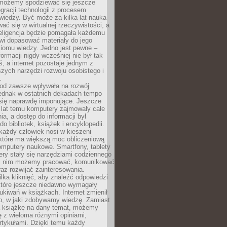
 możemy spodziewać się jeszcze
egracji technologii z procesem
wiedzy. Być może za kilka lat nauka
ać się w wirtualnej rzeczywistości, a
teligencja będzie pomagała każdemu
wi dopasować materiały do jego
ziomu wiedzy. Jedno jest pewne –
formacji nigdy wcześniej nie był tak
iś, a internet pozostaje jednym z
szych narzędzi rozwoju osobistego i
.
 od zawsze wpływała na rozwój
 jednak w ostatnich dekadach tempo
 się naprawdę imponujące. Jeszcze
t lat temu komputery zajmowały całe
a, a dostęp do informacji był
do bibliotek, książek i encyklopedii.
każdy człowiek nosi w kieszeni
 które ma większą moc obliczeniową
omputery naukowe. Smartfony, tablety
ry stały się narzędziami codziennego
ki nim możemy pracować, komunikować
raz rozwijać zainteresowania.
lka kliknięć, aby znaleźć odpowiedzi
 które jeszcze niedawno wymagały
ukiwań w książkach. Internet zmienił
b, w jaki zdobywamy wiedzę. Zamiast
ą książkę na dany temat, możemy
 z wieloma różnymi opiniami,
artykułami. Dzięki temu każdy