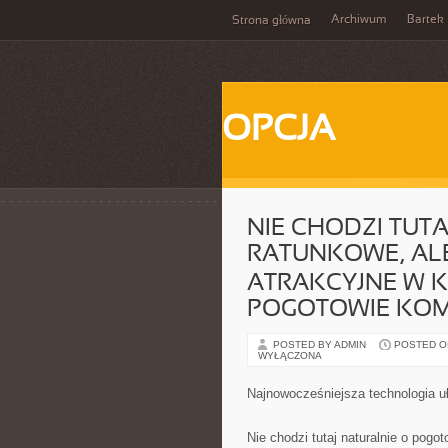
Archiwum
Bartek
Strona główna
OPCJA
NIE CHODZI TUT
RATUNKOWE, ALE
ATRAKCYJNE W 
POGOTOWIE KO
POSTED BY ADMIN
POSTED ON 
WYŁĄCZONA
Najnowocześniejsza technologia u
Nie chodzi tutaj naturalnie o pogo