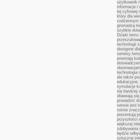
użytkownik 
informacje i
tej cyfrowej 
który dla wi
codziennym k
gromadzą tre
szybkie dota
Dzięki temu 
przeszukiwan
technologii s
dostępne dla
serwisy tema
powstają każ
doświadczen
obserwacjam
technologia n
ale także po
edukacyjne, 
symulacje k
się bardziej
obawiają się
prowadzić d
sensie jest 
rośnie znacze
prezentują j
przyszłości
większej int
zdobywania 
będzie odbyw
sztuczna in