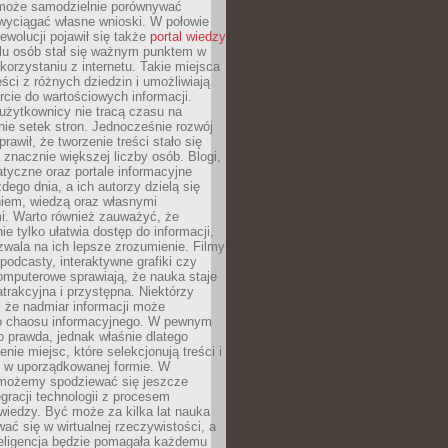
może samodzielnie porównywać
 wyciągać własne wnioski. W połowie
rewolucji pojawił się także
portal wiedzy
elu osób stał się ważnym punktem w
orzystaniu z internetu. Takie miejsca
ści z różnych dziedzin i umożliwiają
rcie do wartościowych informacji.
użytkownicy nie tracą czasu na
ie setek stron. Jednocześnie rozwój
prawił, że tworzenie treści stało się
 znacznie większej liczby osób. Blogi,
tyczne oraz portale informacyjne
dego dnia, a ich autorzy dzielą się
iem, wiedzą oraz własnymi
i. Warto również zauważyć, że
ie tylko ułatwia dostęp do informacji,
zwala na ich lepsze zrozumienie. Filmy
podcasty, interaktywne grafiki czy
omputerowe sprawiają, że nauka staje
 atrakcyjna i przystępna. Niektórzy
, że nadmiar informacji może
o chaosu informacyjnego. W pewnym
to prawda, jednak właśnie dlatego
nie miejsc, które selekcjonują treści i
e w uporządkowanej formie. W
 możemy spodziewać się jeszcze
egracji technologii z procesem
wiedzy. Być może za kilka lat nauka
ać się w wirtualnej rzeczywistości, a
teligencja będzie pomagała każdemu