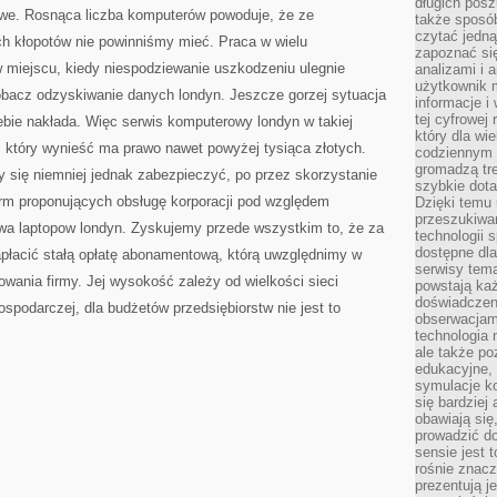
długich posz
TO
owe. Rosnąca liczba komputerów powoduje, że ze
także sposó
BARDZIEJ
ATRAKCYJNE
czytać jedn
h kłopotów nie powinniśmy mieć. Praca w wielu
W
zapoznać się
KRAJACH
 miejscu, kiedy niespodziewanie uszkodzeniu ulegnie
ROZWINIĘTYCH
analizami i 
POGOTOWIE
użytkownik 
KOMPUTEROWE
bacz odzyskiwanie danych londyn. Jeszcze gorzej sytuacja
informacje i
tej cyfrowej 
iebie nakłada. Więc serwis komputerowy londyn w takiej
który dla wi
, który wynieść ma prawo nawet powyżej tysiąca złotych.
codziennym k
gromadzą tre
y się niemniej jednak zabezpieczyć, po przez skorzystanie
szybkie dota
firm proponujących obsługę korporacji pod względem
Dzięki temu 
przeszukiwan
wa laptopow londyn. Zyskujemy przede wszystkim to, że za
technologii s
dostępne dla
apłacić stałą opłatę abonamentową, którą uwzględnimy w
serwisy tema
wania firmy. Jej wysokość zależy od wielkości sieci
powstają każ
doświadczen
spodarczej, dla budżetów przedsiębiorstw nie jest to
obserwacjam
technologia n
ale także po
edukacyjne, 
symulacje k
się bardziej
obawiają się
prowadzić d
sensie jest 
rośnie znacze
prezentują j