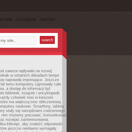
SCRIBE
FACEBOOK
TWITTER
 od zawsze wpływała na rozwój
 jednak w ostatnich dekadach tempo
 się naprawdę imponujące. Jeszcze
t lat temu komputery zajmowały całe
a, a dostęp do informacji był
do bibliotek, książek i encyklopedii.
każdy człowiek nosi w kieszeni
 które ma większą moc obliczeniową
omputery naukowe. Smartfony, tablety
ry stały się narzędziami codziennego
ki nim możemy pracować, komunikować
raz rozwijać zainteresowania.
lka kliknięć, aby znaleźć odpowiedzi
 które jeszcze niedawno wymagały