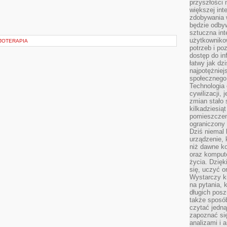
przyszłości
większej int
zdobywania 
będzie odbyw
sztuczna in
użytkowniko
ZJOTERAPIA
potrzeb i po
dostęp do in
łatwy jak dz
najpotężniej
społecznego
Technologia
cywilizacji,
zmian stało
kilkadziesią
pomieszczeni
ograniczony 
Dziś niemal 
urządzenie,
niż dawne k
oraz kompute
życia. Dzię
się, uczyć o
Wystarczy ki
na pytania,
długich posz
także sposó
czytać jedn
zapoznać się
analizami i 