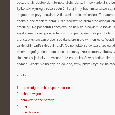
będzie stały dostęp do Internetu, żeby obraz filmowy zdołał się b
Tylko taki wymóg trzeba spełnić. Tutaj filmy bez limitu także są n
segmentem przy portalach z filmami i serialami online. To naturaln
czeka z obejrzeniem obrazu. Nie zawsze po premierze odnajdziem
produkcji. Na początku zazwyczaj są napisy, albowiem je łatwiej 
się dopiero w następnej kolejności i to jest sporym kłopot dla tych
a chcą błyskawicznie obejrzeć daną premierę w Internecie. Wejdź
szybkiefilmy.pl/szybkiefilmy.pl/. Co poniektórzy uważają, że ogląd
kinematografię, kina i odmienne schematyczne elementy filmów. W
Należałoby jednakże stwierdzić, iż co poniektórzy oglądają film on
płytach. Wcale nie należy iść do kina, żeby przysłużyć się na rze
źródło:
———————————
1.
http://erdgarten-biosupermarkt.de
2.
zobacz więcej
3.
sprawdź nasze porady
4.
tutaj
5.
przejdź dalej