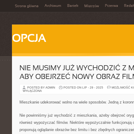
Archiwum
Bartek
Przerwa
Redak
Strona główna
Mistrzów
OPCJA
NIE MUSIMY JUŻ WYCHODZIĆ Z M
ABY OBEJRZEĆ NOWY OBRAZ FI
POSTED BY ADMIN
POSTED ON LIP - 29 - 2025
MOŻLIWOŚĆ 
WYŁĄCZONA
Mieszkanie udekorować wolno na wiele sposobów. Jedną z koron
Nie powinniśmy już wychodzić z mieszkania, ażeby obejrzeć orygi
również wypożyczać filmów. Niektóre wypożyczalnie funkcjonują o
proponują oglądanie obrazów bez limitu i bez zbędnych ogranicze