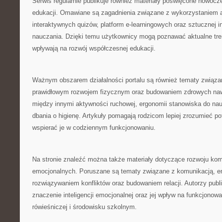
Serwis regularnie publikuje również materiały poświęcone nowoc
edukacji. Omawiane są zagadnienia związane z wykorzystaniem a
interaktywnych quizów, platform e-learningowych oraz sztucznej in
nauczania. Dzięki temu użytkownicy mogą poznawać aktualne tren
wpływają na rozwój współczesnej edukacji.
Ważnym obszarem działalności portalu są również tematy związa
prawidłowym rozwojem fizycznym oraz budowaniem zdrowych naw
między innymi aktywności ruchowej, ergonomii stanowiska do na
dbania o higienę. Artykuły pomagają rodzicom lepiej zrozumieć po
wspierać je w codziennym funkcjonowaniu.
Na stronie znaleźć można także materiały dotyczące rozwoju kom
emocjonalnych. Poruszane są tematy związane z komunikacją, em
rozwiązywaniem konfliktów oraz budowaniem relacji. Autorzy publ
znaczenie inteligencji emocjonalnej oraz jej wpływ na funkcjonow
rówieśniczej i środowisku szkolnym.