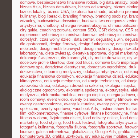
domowe
,
bezpieczeństwo finansowe rodzin
,
big data analizy
,
biod
biznes Azja
,
biznes data-driven
,
biznes edukacyjny
,
biznes ekolo
biznes lokalny
,
biznes USA
,
bizuteria handmade
,
biżuteria premi
kulinarny
,
blog literacki
,
branding firmowy
,
branding osobisty
,
brand
wizualny
,
budownictwo drewniane
,
budownictwo energooszczędne
artystyczna
,
chatboty
,
chirurgia rekonstrukcyjna
,
chmura obliczen
city guide
,
coaching zdrowia
,
content SEO
,
CSR globalny
,
CSR st
experience
,
cyberbezpieczeństwo domowe
,
cyberbezpieczeństwo
dorosłych
,
czas wolny dzieci
,
data center
,
degustacja win
,
degust
dla gastronomii
,
design firmowy
,
design funkcjonalny
,
design grafi
meblarski
,
design mebli biurowych
,
design roślinny
,
design światła
laboratoryjna
,
dieta zwierząt
,
dietetyka sportowa
,
digital marketing
dekoracje świąteczne
,
diy kosmetyki
,
diy meble drewniane
,
diy w
docelowe profile klientów
,
dom pod klucz
,
domowe biuro inspiracje
domowe spa
,
doradztwo dietetyczne
,
doradztwo ogrodnicze
,
druk
drzewnictwo
,
e-learning medyczny
,
edukacja artystyczna
,
edukacj
edukacja finansowa dorosłych
,
edukacja finansowa dzieci
,
edukac
klimatyczna
,
edukacja medyczna
,
edukacja techniczna
,
edukacj
zdrowotna dzieci
,
edukacja zdrowotna szkolna
,
ekologia miejska
,
ekologiczne ogrodnictwo
,
ekonomia społeczna
,
ekoturystyka
,
ele
medyczna
,
elektronika mobilna
,
energia cieplna
,
energia jądrowa
,
room domowy
,
event video
,
eventy biznesowe
,
eventy filmowe
,
ev
eventy gastronomiczne
,
eventy kulturalne
,
eventy polityczne
,
eve
społeczne
,
eventy sportowe
,
Facebook Ads
,
fashion show
,
festiw
film krótkometrażowy
,
finanse cyfrowe
,
finanse korporacyjne
,
fina
fitness w domu
,
fizjoterapia dzieci
,
food delivery online
,
food desi
marketing
,
food styling
,
food truck festival
,
fotografia artystyczna
fotografia kulinarna
,
fotografia ślubna
,
fotografia sportowa
,
fotowol
biurowe
,
galeria internetowa
,
globalizacja
,
Google Ads
,
grafika int
komputerowa 3D
,
grafika użytkowa
,
gry edukacyjne mobilne
,
gry 