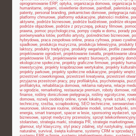
oprogramowanie ERP
,
optyka
,
organizacja domowa
,
organizacja k
humanitarne
,
origami
,
oświetlenie domowe
,
paintball
,
paleniska o
patenty
,
personal branding
,
piekarnictwo domowe
,
pielęgnacja nat
platformy chmurowe
,
platformy edukacyjne
,
płatności mobilne
,
po
aktywne
,
podróże biznesowe
,
podróże budżetowe
,
podróże ekspe
podróże objazdowe
,
podróże z przyczepą
,
pokazy filmowe
,
pomoc
prawna
,
pomoc psychologiczna
,
pompy ciepła w domu
,
porady p
porównywarka lotów
,
portfolio artysty
,
pośrednictwo biznesowe
,
po
hybrydowa
,
praca zespołowa online
,
prasa cyfrowa
,
prawo cywiln
spadkowe
,
produkcja muzyczna
,
produkcja telewizyjna
,
produkty 
laktozy
,
produkty tradycyjne
,
produkty wegańskie
,
profile zawodo
projektowanie ogrodzeń
,
projektowanie światła
,
projektowanie ubr
projektowanie UX
,
projektowanie wnętrz biurowych
,
projekty dom
ekologiczne społeczne
,
projekty graficzne firmowe
,
projekty huma
inwestycyjne
,
projekty krajobrazowe wertykalne
,
projekty kultural
projekty parkowe
,
projekty społeczne edukacyjne
,
projekty wnętrz
przestrzeń coworkingowa
,
przestrzeń kreatywna
,
przestrzeń otwar
przyjazna przestrzeń pracy
,
psy profilaktyka
,
psychoterapia
,
puzz
profilaktyka
,
rehabilitacja domowa
,
reklama natywna
,
relacje medi
w ogrodzie
,
remarketing
,
restauracje premium
,
roboty domowe
,
ro
finanse
,
rośliny doniczkowe pielęgnacja
,
rośliny egzotyczne
,
rowe
domowa
,
rozwój osobisty online
,
rynek lokalny
,
rynek sztuki
,
rynk
techniczny
,
rzeźba
,
scrapbooking
,
SEO techniczne
,
serowarstwo
neuronowe
,
skincare routine
,
składanie modeli
,
smart budynki
,
sma
energia
,
smart transport
,
spacer w lesie
,
sponsoring wydarzeń
,
sp
biznesowe
,
sprzęt medyczny przenośny
,
sprzęt telekonferencyjny
stolarstwo
,
strategia marki
,
strategia PR
,
strategie marketingowe
,
glamour
,
styl klasyczny
,
styl pracy zdalnej
,
styl rustykalny
,
suplem
naturalne
,
survival
,
święta kulinarne
,
systemy CRM w sprzedaży
,
systemy ERP w firmie
,
systemy inteligentnego domu
,
systemy IT