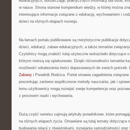
edukacyjnych, dostarczając praktycznych informacji dla osób, k
w nauce. Strona stanowi kompendium wiedzy, w której można zna
interesujące informacje związane z edukacją, wychowaniem i co
dzieci na różnych etapach rozwoju.
Na łamach portalu publikowane są merytoryczne publikacje doty
dzieci, edukacji, zabaw edukacyjnych, a także tematów związany
Czytelnicy mogą znaleźć tutaj użyteczne wskazówki dotyczące 
którymi mierzą się opiekunowie. Dzięki różnorodności tematów k
możliwość odnalezienia treści dopasowanych do swoich potrzeb
Zabawy
i Poradnik Rodzica. Portal omawia zagadnienia związane
prezentując zarówno współczesne metody nauczania, jak i sprawd
temu użytkownicy mogą rozwijać swoje kompetencje oraz poznaw
z procesem nauki i wychowania.
Dużą część serwisu zajmują artykuły poradnikowe, które pomagaj
na różnych etapach życia. Omawiane są tutaj tematy dotyczące r
budowania relacji z rówieśnikami, rozwijania samodzielności ora