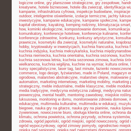
logiczne online
,
gry planszowe strategiczne
,
gry zespołowe
,
hand
kreatywne
,
hotele biznesowe
,
hotele dla zwierząt
,
identyfikacja w
kampanie
,
infrastruktura cyfrowa
,
inspekcje budowlane
,
inspiracje
outdoor
,
inteligentne oświetlenie
,
izolacje termiczne
,
jachty luksu
inwestycyjne
,
kampanie edukacyjne
,
kampanie społeczne
,
kampe
kapitał obrotowy
,
kayaking
,
kemping rodzinny
,
klimatyzacja smart
how
,
kominki ekologiczne
,
kompostowanie domowe
,
komunikacja 
komunikatory
,
konferencje hotelowe
,
konferencje kulinarne
,
konfe
konferencje zdrowotne
,
konkursy
,
konkursy artystyczne
,
konsulta
prawnicze
,
kosmetyki dla zwierząt
,
kosmetyki naturalne
,
krajobra
hobby
,
kryptowaluty w inwestycjach
,
kuchnia francuska
,
kuchnia f
kuchnia indyjska
,
kuchnia meksykańska
,
kuchnia międzynarodow
kuchnia niemiecka
,
kuchnia orientalna
,
kuchnia sezonowa
,
kuchni
kuchnia sezonowa letnia
,
kuchnia sezonowa zimowa
,
kuchnia śr
wielkanocna
,
kuchnia wigilijna
,
kuchnie na wymiar
,
kultura online
,
kursy specjalistyczne
,
laser tag
,
last minute
,
łazienki nowoczesn
commerce
,
logo design
,
łyżwiarstwo
,
made in Poland
,
magazyn en
ogrodowa
,
malarstwo abstrakcyjne
,
malarstwo olejne
,
malowanie 
automation
,
marketing internetowy
,
marketing mobilny
,
marketing 
strategiczny
,
meble industrialne
,
meble klasyczne
,
meble moduło
media tradycyjne
,
medycyna estetyczna zabiegi
,
medycyna natur
prewencyjna
,
mental health
,
mentoring zawodowy
,
miejskie rośliny
luksusowa
,
monitoring w domu
,
monitorowanie zdrowia domowe
,
edukacyjne
,
multimedia kulturalne
,
multimedia w edukacji
,
muzyka
biegowe
,
nauka gry na gitarze
,
nauka gry na pianinie
,
nauka śpie
żywieniowe
,
nowoczesne biuro
,
obsługa klienta online
,
ochrona d
klimatu
,
ochrona powietrza
,
ochrona przyrody
,
ochrona systemów
zdrowia
,
ogród japoński
,
ogród miejski
,
ogród nowoczesny
,
ogród 
ogród wypoczynkowy
,
ogród zimowy pomysły
,
ogrodnictwo miejsk
opieka nad seniorami
,
opieka nad zwierzętami domowymi
,
oprogr