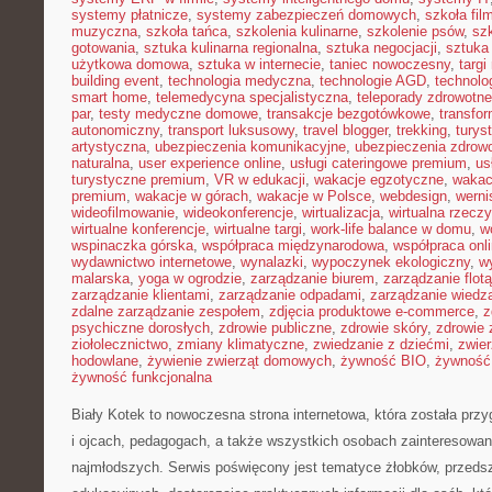
systemy płatnicze
,
systemy zabezpieczeń domowych
,
szkoła fil
muzyczna
,
szkoła tańca
,
szkolenia kulinarne
,
szkolenie psów
,
szk
gotowania
,
sztuka kulinarna regionalna
,
sztuka negocjacji
,
sztuka
użytkowa domowa
,
sztuka w internecie
,
taniec nowoczesny
,
targi
building event
,
technologia medyczna
,
technologie AGD
,
technolo
smart home
,
telemedycyna specjalistyczna
,
teleporady zdrowotne
par
,
testy medyczne domowe
,
transakcje bezgotówkowe
,
transfo
autonomiczny
,
transport luksusowy
,
travel blogger
,
trekking
,
turys
artystyczna
,
ubezpieczenia komunikacyjne
,
ubezpieczenia zdrow
naturalna
,
user experience online
,
usługi cateringowe premium
,
us
turystyczne premium
,
VR w edukacji
,
wakacje egzotyczne
,
wakac
premium
,
wakacje w górach
,
wakacje w Polsce
,
webdesign
,
werni
wideofilmowanie
,
wideokonferencje
,
wirtualizacja
,
wirtualna rzecz
wirtualne konferencje
,
wirtualne targi
,
work-life balance w domu
,
w
wspinaczka górska
,
współpraca międzynarodowa
,
współpraca onl
wydawnictwo internetowe
,
wynalazki
,
wypoczynek ekologiczny
,
w
malarska
,
yoga w ogrodzie
,
zarządzanie biurem
,
zarządzanie flotą
zarządzanie klientami
,
zarządzanie odpadami
,
zarządzanie wiedz
zdalne zarządzanie zespołem
,
zdjęcia produktowe e-commerce
,
z
psychiczne dorosłych
,
zdrowie publiczne
,
zdrowie skóry
,
zdrowie 
ziołolecznictwo
,
zmiany klimatyczne
,
zwiedzanie z dziećmi
,
zwie
hodowlane
,
żywienie zwierząt domowych
,
żywność BIO
,
żywność 
żywność funkcjonalna
Biały Kotek to nowoczesna strona internetowa, która została p
i ojcach, pedagogach, a także wszystkich osobach zainteresowa
najmłodszych. Serwis poświęcony jest tematyce żłobków, przedsz