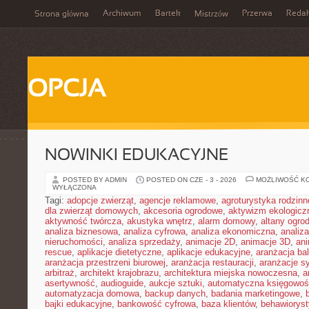
Archiwum
Bartek
Przerwa
Redak
Strona główna
Mistrzów
OPCJA
NOWINKI EDUKACYJNE
POSTED BY ADMIN
POSTED ON CZE - 3 - 2026
MOŻLIWOŚĆ K
WYŁĄCZONA
Tagi:
adopcje zwierząt
,
agencje reklamowe
,
agroturystyka rodzinn
dla zwierząt domowych
,
akcesoria ogrodowe
,
aktywizm ekologicz
aktywność twórcza
,
akustyka wnętrz
,
alarm domowy
,
altany ogro
analiza biznesowa
,
analiza cyfrowa
,
analiza ekonomiczna
,
analiz
nieruchomości
,
analiza sprzedaży
,
animacje 2D
,
animacje 3D
,
an
rescue
,
aplikacje dietetyczne
,
aplikacje edukacyjne
,
aranżacja ba
aranżacja przestrzeni biurowej
,
aranżacja restauracji
,
aranżacje sy
arbitraż
,
architekt krajobrazu
,
architektura miejska nowoczesna
,
a
asertywność
,
audioguide
,
aukcje sztuki
,
automatyczna księgowo
automatyzacja domowa
,
backup danych
,
badania marketingowe
,
bajki edukacyjne
,
bankowość cyfrowa
,
baza klientów
,
behawiorys