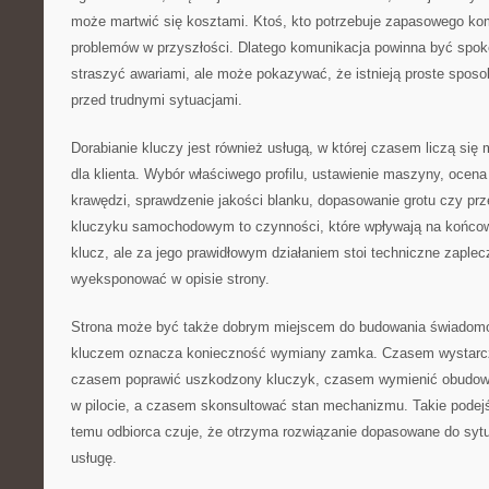
może martwić się kosztami. Ktoś, kto potrzebuje zapasowego ko
problemów w przyszłości. Dlatego komunikacja powinna być spoko
straszyć awariami, ale może pokazywać, że istnieją proste sposo
przed trudnymi sytuacjami.
Dorabianie kluczy jest również usługą, w której czasem liczą się
dla klienta. Wybór właściwego profilu, ustawienie maszyny, ocena 
krawędzi, sprawdzenie jakości blanku, dopasowanie grotu czy prze
kluczyku samochodowym to czynności, które wpływają na końcowy
klucz, ale za jego prawidłowym działaniem stoi techniczne zaplec
wyeksponować w opisie strony.
Strona może być także dobrym miejscem do budowania świadomoś
kluczem oznacza konieczność wymiany zamka. Czasem wystarc
czasem poprawić uszkodzony kluczyk, czasem wymienić obudowę
w pilocie, a czasem skonsultować stan mechanizmu. Takie podejśc
temu odbiorca czuje, że otrzyma rozwiązanie dopasowane do sytu
usługę.