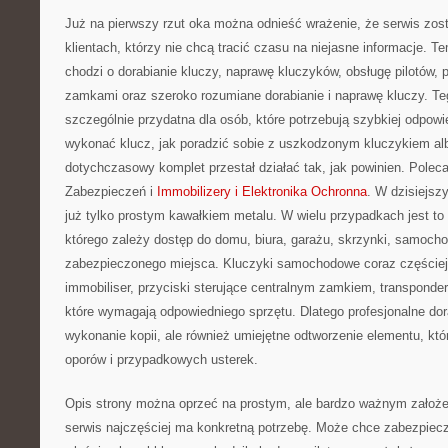
Już na pierwszy rzut oka można odnieść wrażenie, że serwis zos
klientach, którzy nie chcą tracić czasu na niejasne informacje. Te
chodzi o dorabianie kluczy, naprawę kluczyków, obsługę pilotów
zamkami oraz szeroko rozumiane dorabianie i naprawę kluczy. Teg
szczególnie przydatna dla osób, które potrzebują szybkiej odpowi
wykonać klucz, jak poradzić sobie z uszkodzonym kluczykiem alb
dotychczasowy komplet przestał działać tak, jak powinien. Pole
Zabezpieczeń i
Immobilizery i Elektronika Ochronna
. W dzisiejsz
już tylko prostym kawałkiem metalu. W wielu przypadkach jest to
którego zależy dostęp do domu, biura, garażu, skrzynki, samocho
zabezpieczonego miejsca. Kluczyki samochodowe coraz częściej z
immobiliser, przyciski sterujące centralnym zamkiem, transponder
które wymagają odpowiedniego sprzętu. Dlatego profesjonalne dora
wykonanie kopii, ale również umiejętne odtworzenie elementu, któ
oporów i przypadkowych usterek.
Opis strony można oprzeć na prostym, ale bardzo ważnym założeniu
serwis najczęściej ma konkretną potrzebę. Może chce zabezpiec