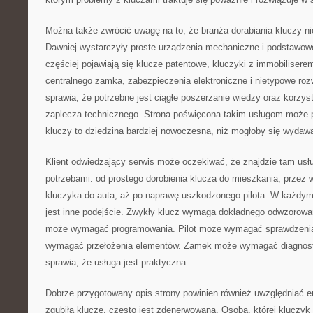
Można także zwrócić uwagę na to, że branża dorabiania kluczy nie
Dawniej wystarczyły proste urządzenia mechaniczne i podstawowe
częściej pojawiają się klucze patentowe, kluczyki z immobiliserem
centralnego zamka, zabezpieczenia elektroniczne i nietypowe roz
sprawia, że potrzebne jest ciągłe poszerzanie wiedzy oraz korzys
zaplecza technicznego. Strona poświęcona takim usługom może 
kluczy to dziedzina bardziej nowoczesna, niż mogłoby się wydaw
Klient odwiedzający serwis może oczekiwać, że znajdzie tam usł
potrzebami: od prostego dorobienia klucza do mieszkania, prze
kluczyka do auta, aż po naprawę uszkodzonego pilota. W każdy
jest inne podejście. Zwykły klucz wymaga dokładnego odwzorow
może wymagać programowania. Pilot może wymagać sprawdzenia
wymagać przełożenia elementów. Zamek może wymagać diagnost
sprawia, że usługa jest praktyczna.
Dobrze przygotowany opis strony powinien również uwzględniać em
zgubiła klucze, często jest zdenerwowana. Osoba, której kluczyk 