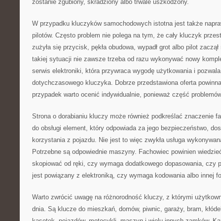
zostanie zgubiony, skradziony albo trwale uszkodzony.
W przypadku kluczyków samochodowych istotna jest także napra
pilotów. Często problem nie polega na tym, że cały kluczyk przest
zużyła się przycisk, pękła obudowa, wypadł grot albo pilot zaczą
takiej sytuacji nie zawsze trzeba od razu wykonywać nowy kompl
serwis elektroniki, która przywraca wygodę użytkowania i pozwala
dotychczasowego kluczyka. Dobrze przedstawiona oferta powinn
przypadek warto ocenić indywidualnie, ponieważ część problemó
Strona o dorabianiu kluczy może również podkreślać znaczenie fa
do obsługi element, który odpowiada za jego bezpieczeństwo, dos
korzystania z pojazdu. Nie jest to więc zwykła usługa wykonywan
Potrzebne są odpowiednie maszyny. Fachowiec powinien wiedzie
skopiować od ręki, czy wymaga dodatkowego dopasowania, czy p
jest powiązany z elektroniką, czy wymaga kodowania albo innej 
Warto zwrócić uwagę na różnorodność kluczy, z którymi użytkown
dnia. Są klucze do mieszkań, domów, piwnic, garaży, bram, kłóde
kasetek, pojazdów, motocykli, maszyn i wielu innych zamków. K