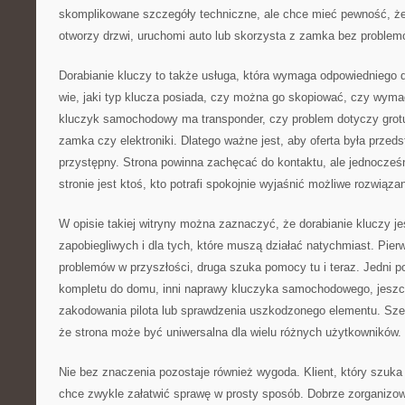
skomplikowane szczegóły techniczne, ale chce mieć pewność, że
otworzy drzwi, uruchomi auto lub skorzysta z zamka bez problem
Dorabianie kluczy to także usługa, która wymaga odpowiedniego d
wie, jaki typ klucza posiada, czy można go skopiować, czy wyma
kluczyk samochodowy ma transponder, czy problem dotyczy grotu, 
zamka czy elektroniki. Dlatego ważne jest, aby oferta była prze
przystępny. Strona powinna zachęcać do kontaktu, ale jednocześ
stronie jest ktoś, kto potrafi spokojnie wyjaśnić możliwe rozwiązan
W opisie takiej witryny można zaznaczyć, że dorabianie kluczy je
zapobiegliwych i dla tych, które muszą działać natychmiast. Pie
problemów w przyszłości, druga szuka pomocy tu i teraz. Jedni 
kompletu do domu, inni naprawy kluczyka samochodowego, jeszc
zakodowania pilota lub sprawdzenia uszkodzonego elementu. Szer
że strona może być uniwersalna dla wielu różnych użytkowników.
Nie bez znaczenia pozostaje również wygoda. Klient, który szuka 
chce zwykle załatwić sprawę w prosty sposób. Dobrze zorganizo