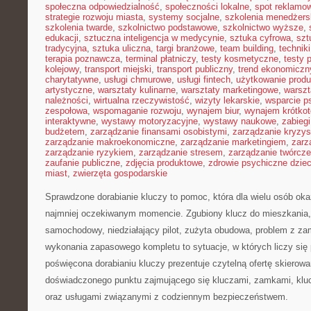
społeczna odpowiedzialność
,
społeczności lokalne
,
spot reklamo
strategie rozwoju miasta
,
systemy socjalne
,
szkolenia menedżers
szkolenia twarde
,
szkolnictwo podstawowe
,
szkolnictwo wyższe
,
edukacji
,
sztuczna inteligencja w medycynie
,
sztuka cyfrowa
,
szt
tradycyjna
,
sztuka uliczna
,
targi branżowe
,
team building
,
technik
terapia poznawcza
,
terminal płatniczy
,
testy kosmetyczne
,
testy 
kolejowy
,
transport miejski
,
transport publiczny
,
trend ekonomiczn
charytatywne
,
usługi chmurowe
,
usługi fintech
,
użytkowanie prod
artystyczne
,
warsztaty kulinarne
,
warsztaty marketingowe
,
warszt
należności
,
wirtualna rzeczywistość
,
wizyty lekarskie
,
wsparcie p
zespołowa
,
wspomaganie rozwoju
,
wynajem biur
,
wynajem krótko
interaktywne
,
wystawy motoryzacyjne
,
wystawy naukowe
,
zabiegi
budżetem
,
zarządzanie finansami osobistymi
,
zarządzanie kryzy
zarządzanie makroekonomiczne
,
zarządzanie marketingiem
,
zarz
zarządzanie ryzykiem
,
zarządzanie stresem
,
zarządzanie twórcze
zaufanie publiczne
,
zdjęcia produktowe
,
zdrowie psychiczne dziec
miast
,
zwierzęta gospodarskie
Sprawdzone dorabianie kluczy to pomoc, która dla wielu osób oka
najmniej oczekiwanym momencie. Zgubiony klucz do mieszkania
samochodowy, niedziałający pilot, zużyta obudowa, problem z za
wykonania zapasowego kompletu to sytuacje, w których liczy się 
poświęcona dorabianiu kluczy prezentuje czytelną ofertę skierowa
doświadczonego punktu zajmującego się kluczami, zamkami, k
oraz usługami związanymi z codziennym bezpieczeństwem.