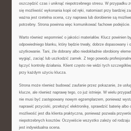
oszczędzić czas i uniknąć niepotrzebnego stresu. W przypadku z
się możliwość wykonania kopii od ręki, natomiast przy bardziej
ważna jest rzetelna ocena, czy naprawa lub dorobienie są możliwe 
potrzebny. Strona powinna więc komunikować fachowe podejście.
Warto również wspomnieć o jakości materiałów. Klucz powinien 
odpowiedniego blanku, który będzie trwały, dobrze dopasowany i 
użytkowanie. Tani, źle dobrany albo niedokładnie obrobiony elem
wygiąć, zaciąć lub uszkodzić zamek. Z tego powodu profesjonaln
łączyć kontrolę działania. Klient często nie widzi tych szczegółó
przy każdym użyciu klucza.
Strona może również budować zaufanie przez pokazanie, że usług
klucze, ale również naprawę tego, co już istnieje. W wielu przy
nie musi być zastępowany nowym egzemplarzem, ponieważ wyst
naprawić przyciski, przełożyć elektronikę, sprawdzić baterię albo
możliwość jest dla klienta praktyczna, ponieważ pozwala przywró
niepotrzebnych kosztów. Oczywiście wszystko zależy od rodzaju
jest indywidualna ocena.