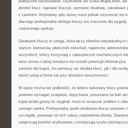
praktyczne zastosowanie. Użytkownik nie szuka długiej teorii, ale
dorobić klucz, naprawić kluczyk, wymienić obudowę, zakodować p
z zamkiem. Artykułowy opis strony może jednak rozszerzać ten k
dlaczego profesjonalna obsługa kluczy ma znaczenie dla wygody,
codziennego spokoju.
Dorabianie kluczy to usługa, która łączy klientów indywidualnych
starsze, kierowców, właścicieli mieszkań, najemców, administrato
wszystkich, którzy korzystają z zabezpieczeń mechanicznych lub
temu strona o takiej tematyce ma szeroki potencjał informacyjny
zarówno dla kogoś, kto pierwszy raz dorabia klucz, jak i dla osoby
takich usług w firmie lub przy obsłudze nieruchomości.
W opisie można też podkreślić, że dobrze wykonany klucz powini
powinien wymagać szarpania, dopychania, poruszania na boki ani 
kopia działa gorzej niż oryginał, może to oznaczać problem z od
samego zamka. Profesjonalny punkt dorabiania kluczy powinien 
szczegóły, ponieważ od nich zależy zadowolenie klienta. Starann
zwiększają komfort użytkowania i zmniejszają ryzyko późniejszyc