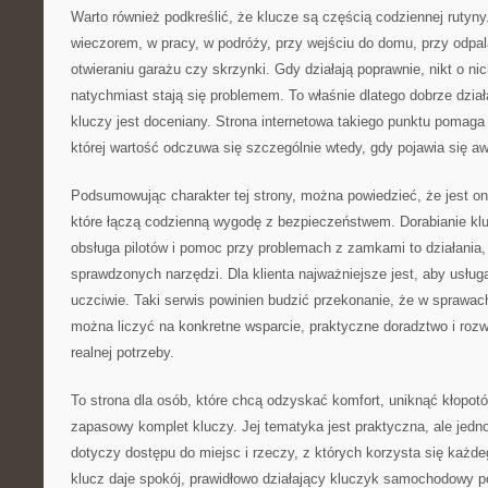
Warto również podkreślić, że klucze są częścią codziennej rutyny
wieczorem, w pracy, w podróży, przy wejściu do domu, przy odpa
otwieraniu garażu czy skrzynki. Gdy działają poprawnie, nikt o ni
natychmiast stają się problemem. To właśnie dlatego dobrze dział
kluczy jest doceniany. Strona internetowa takiego punktu pomaga
której wartość odczuwa się szczególnie wtedy, gdy pojawia się aw
Podsumowując charakter tej strony, można powiedzieć, że jest 
które łączą codzienną wygodę z bezpieczeństwem. Dorabianie kl
obsługa pilotów i pomoc przy problemach z zamkami to działania
sprawdzonych narzędzi. Dla klienta najważniejsze jest, aby usłu
uczciwie. Taki serwis powinien budzić przekonanie, że w sprawa
można liczyć na konkretne wsparcie, praktyczne doradztwo i ro
realnej potrzeby.
To strona dla osób, które chcą odzyskać komfort, uniknąć kłopot
zapasowy komplet kluczy. Jej tematyka jest praktyczna, ale jed
dotyczy dostępu do miejsc i rzeczy, z których korzysta się każd
klucz daje spokój, prawidłowo działający kluczyk samochodowy 