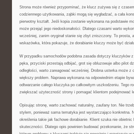
Strona może również przypominać, że klucz zużywa się z czasem
codziennego użytkowania, ząbki mogą się wygładzać, a cała kons
pierwotny kształt. Jeśli kopia zostanie wykonana na podstawie 
może przejąć jego niedoskonałości. Dlatego czasami warto wyko
wcześniej, zanim oryginał stanie się zbyt zniszczony. To prosta, 
wskazówka, która pokazuje, że dorabianie kluczy może być dział
W przypadku samochodów podobna zasada dotyczy kluczyków z e
pęka, przyciski przestają odbijać, grot się obluzowuje albo pilot dz
odległości, warto zareagować wcześniej. Drobna usterka może z 
większy problem. Naprawa wykonana na odpowiednim etapie bywa 
odtwarzanie całego kluczyka po całkowitym uszkodzeniu. Tego r
zwiększać użyteczność strony i pomagać klientom podejmować l
Opisując stronę, warto zachować naturalny, zaufany ton. Nie tr
stylem, ponieważ sama tematyka jest wystarczająco konkretna. Na
określenia takie jak fachowe dorabianie. Klient szuka nie obietnic 
skuteczności. Dlatego opis powinien budować przekonanie, że str
którym problemy z kluczami traktuje się poważnie i rozwiązuje 