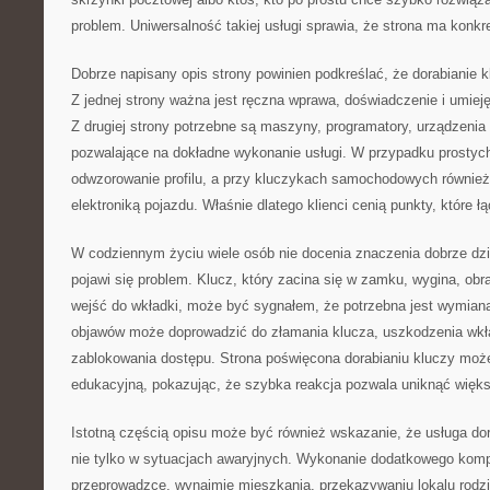
problem. Uniwersalność takiej usługi sprawia, że strona ma konkre
Dobrze napisany opis strony powinien podkreślać, że dorabianie kl
Z jednej strony ważna jest ręczna wprawa, doświadczenie i umiej
Z drugiej strony potrzebne są maszyny, programatory, urządzenia
pozwalające na dokładne wykonanie usługi. W przypadku prostych 
odwzorowanie profilu, a przy kluczykach samochodowych również
elektroniką pojazdu. Właśnie dlatego klienci cenią punkty, które 
W codziennym życiu wiele osób nie docenia znaczenia dobrze dzia
pojawi się problem. Klucz, który zacina się w zamku, wygina, obr
wejść do wkładki, może być sygnałem, że potrzebna jest wymiana
objawów może doprowadzić do złamania klucza, uszkodzenia wkła
zablokowania dostępu. Strona poświęcona dorabianiu kluczy może
edukacyjną, pokazując, że szybka reakcja pozwala uniknąć więk
Istotną częścią opisu może być również wskazanie, że usługa dor
nie tylko w sytuacjach awaryjnych. Wykonanie dodatkowego komp
przeprowadzce, wynajmie mieszkania, przekazywaniu lokalu rodz