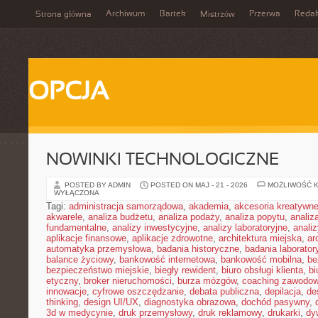
Archiwum
Bartek
Przerwa
Redak
Strona główna
Mistrzów
OPCJA
NOWINKI TECHNOLOGICZNE
POSTED BY ADMIN
POSTED ON MAJ - 21 - 2026
MOŻLIWOŚĆ 
WYŁĄCZONA
Tagi:
administracja samorządowa
,
akademia
,
akcesoria kreatywn
akwarele
,
analiza budżetu
,
analiza podaży
,
analiza popytu
,
anali
fundamentalne
,
analizy inwestycyjne
,
analizy laboratoryjne
,
anali
aplikacje finansowe
,
aplikacje zdrowotne
,
architektura miejska
,
ar
automatyka przemysłowa
,
badania historyczne
,
badania laborator
balance życiowy
,
bankowość internetowa
,
bankowość mobilna
,
be
bezpieczeństwo miejskie
,
biegły rewident
,
biuro obsługi klienta
,
bi
etyczny
,
broker nieruchomości
,
burza mózgów
,
coaching zawodo
innowacje
,
cyfrowe oszczędzanie
,
debata publiczna
,
depilacja
,
de
thinking
,
design UI/UX
,
diagnostyka obrazowa
,
dochód pasywny
,
3d w medycynie
,
druk przemysłowy
,
druk reklamowy
,
drukarki
,
dy