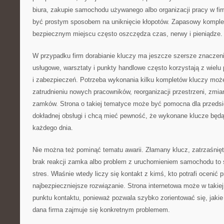
biura, zakupie samochodu używanego albo organizacji pracy w fi
być prostym sposobem na uniknięcie kłopotów. Zapasowy kompl
bezpiecznym miejscu często oszczędza czas, nerwy i pieniądze.
W przypadku firm dorabianie kluczy ma jeszcze szersze znaczeni
usługowe, warsztaty i punkty handlowe często korzystają z wielu
i zabezpieczeń. Potrzeba wykonania kilku kompletów kluczy może
zatrudnieniu nowych pracowników, reorganizacji przestrzeni, zmi
zamków. Strona o takiej tematyce może być pomocna dla przedsię
dokładnej obsługi i chcą mieć pewność, że wykonane klucze będ
każdego dnia.
Nie można też pominąć tematu awarii. Złamany klucz, zatrzaśnięt
brak reakcji zamka albo problem z uruchomieniem samochodu to s
stres. Właśnie wtedy liczy się kontakt z kimś, kto potrafi ocenić
najbezpieczniejsze rozwiązanie. Strona internetowa może w takiej 
punktu kontaktu, ponieważ pozwala szybko zorientować się, jakie 
dana firma zajmuje się konkretnym problemem.