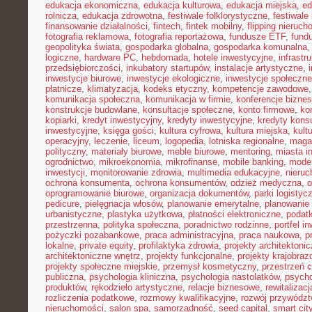
edukacja ekonomiczna
,
edukacja kulturowa
,
edukacja miejska
,
ed
rolnicza
,
edukacja zdrowotna
,
festiwale folklorystyczne
,
festiwale
finansowanie działalności
,
fintech
,
fintek mobilny
,
flipping nieruc
fotografia reklamowa
,
fotografia reportażowa
,
fundusze ETF
,
fund
geopolityka świata
,
gospodarka globalna
,
gospodarka komunalna
logiczne
,
hardware PC
,
hebdomada
,
hotele inwestycyjne
,
infrastr
przedsiębiorczości
,
inkubatory startupów
,
instalacje artystyczne
,
inwestycje biurowe
,
inwestycje ekologiczne
,
inwestycje społeczne
płatnicze
,
klimatyzacja
,
kodeks etyczny
,
kompetencje zawodowe
komunikacja społeczna
,
komunikacja w firmie
,
konferencje bizne
konstrukcje budowlane
,
konsultacje społeczne
,
konto firmowe
,
ko
kopiarki
,
kredyt inwestycyjny
,
kredyty inwestycyjne
,
kredyty kon
inwestycyjne
,
księga gości
,
kultura cyfrowa
,
kultura miejska
,
kult
operacyjny
,
leczenie
,
liceum
,
logopedia
,
lotniska regionalne
,
maga
polityczny
,
materiały biurowe
,
meble biurowe
,
mentoring
,
miasta in
ogrodnictwo
,
mikroekonomia
,
mikrofinanse
,
mobile banking
,
mode
inwestycji
,
monitorowanie zdrowia
,
multimedia edukacyjne
,
nieruc
ochrona konsumenta
,
ochrona konsumentów
,
odzież medyczna
,
o
oprogramowanie biurowe
,
organizacja dokumentów
,
parki logistyc
pedicure
,
pielęgnacja włosów
,
planowanie emerytalne
,
planowanie 
urbanistyczne
,
plastyka użytkowa
,
płatności elektroniczne
,
podatk
przestrzenna
,
polityka społeczna
,
poradnictwo rodzinne
,
portfel i
pożyczki pozabankowe
,
praca administracyjna
,
praca naukowa
,
p
lokalne
,
private equity
,
profilaktyka zdrowia
,
projekty architektoni
architektoniczne wnętrz
,
projekty funkcjonalne
,
projekty krajobra
projekty społeczne miejskie
,
przemysł kosmetyczny
,
przestrzeń 
publiczna
,
psychologia kliniczna
,
psychologia nastolatków
,
psycho
produktów
,
rękodzieło artystyczne
,
relacje biznesowe
,
rewitalizacj
rozliczenia podatkowe
,
rozmowy kwalifikacyjne
,
rozwój przywódz
nieruchomości
,
salon spa
,
samorządność
,
seed capital
,
smart cit