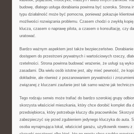
budowę, dlatego usługa dorabiania powinna być szeroka. Strona i
typu działalność może być pomocna, ponieważ pokazuje klientowi, 
możliwości rozwiązania problemu. Czasem chodzi o zwykłą kopię
klucza, czasem o naprawę pilota, a czasem o konsultację, czy d
uratować.
Bardzo ważnym aspektem jest także bezpieczeństwo. Dorabianie 
dostępem do przestrzeni prywatnych i wartościowych rzeczy, dlat
rzetelności. Strona powinna budować wrażenie, że usługi są wy
zasadami. Dla wielu osób istotne jest, aby mieć pewność, że kop
dokładnie, ale również z poszanowaniem prywatności i zrozumien
związanej z kluczami zaufanie jest tak samo ważne jak techniczn
Tego rodzaju serwis może trafiać do bardzo szerokiej grupy odbior
skorzysta właściciel mieszkania, który chce dorobić komplet dla
przedsiębiorca, który potrzebuje kluczy dla pracowników. Skorzys
zabezpieczyć się przed zgubieniem jedynego kluczyka do auta. Sk
osoba wynajmująca lokal, właściciel garażu, użytkownik roweru 
skrzynki pocztowej albo ktoś, kto po prostu chce szybko rozwiąza