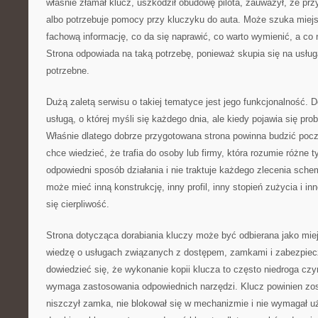
właśnie złamał klucz, uszkodził obudowę pilota, zauważył, że przy
albo potrzebuje pomocy przy kluczyku do auta. Może szuka miej
fachową informację, co da się naprawić, co warto wymienić, a c
Strona odpowiada na taką potrzebę, ponieważ skupia się na usługa
potrzebne.
Dużą zaletą serwisu o takiej tematyce jest jego funkcjonalność. Do
usługą, o której myśli się każdego dnia, ale kiedy pojawia się pro
Właśnie dlatego dobrze przygotowana strona powinna budzić pocz
chce wiedzieć, że trafia do osoby lub firmy, która rozumie różne t
odpowiedni sposób działania i nie traktuje każdego zlecenia sch
może mieć inną konstrukcję, inny profil, inny stopień zużycia i in
się cierpliwość.
Strona dotycząca dorabiania kluczy może być odbierana jako miej
wiedzę o usługach związanych z dostępem, zamkami i zabezpie
dowiedzieć się, że wykonanie kopii klucza to często niedroga cz
wymaga zastosowania odpowiednich narzędzi. Klucz powinien zos
niszczył zamka, nie blokował się w mechanizmie i nie wymagał uż