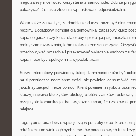
niego zależy możliwość korzystania z samochodu. Dobrze przyg
pokazywać, że takie zlecenia są traktowane odpowiedzialnie.
Warto także zauważyć, że dorabianie kluczy może być elemente
rodziny. Dodatkowy komplet dla domownika, zapasowy klucz pozo
kopia do garażu czy klucz dla osoby opiekującej się mieszkanie
praktyczne rozwiązania, które ułatwiają codzienne życie. Oczywiś
przechowywać rozsądnie i przekazywać wyłącznie osobom zaufa
kopia może być spokojem na wypadek awarii.
Serwis internetowy poświęcony takiej działalności może być odbi
musi przytłaczać nadmiarem treści, ale powinien jasno mówić, cz
jakich sytuacjach może pomóc. Klient powinien szybko zrozumieć
kluczy, naprawę kluczyków, obsługę pilotów, zamków i pokrewnyc
przejrzysta komunikacja, tym większa szansa, że użytkownik poczu
miejsce.
Tego typu strona dobrze wpisuje się w potrzeby osób, które ceni
odróżnieniu od wielu ogólnych serwisów poradnikowych tutaj licz