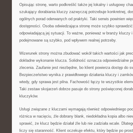
Opisując stronę, warto podkreślić także jej lokalny i usługowy ch
szukający dorabiania kluczy zazwyczaj potrzebuje konkretnej, do
ogólnych porad oderwanych od praktyki. Taki serwis powinien wi
dostępności. Osoba odwiedzająca stronę może szybko sprawdzić,
odpowiadającą jej sytuacji. To ważne, ponieważ w branży kluczy
podejmowane są szybko, pod wpływem realnej potrzeby.
Wizerunek strony można zbudować wokół takich wartości jak pre
dokładne wykonanie klucza. Solidność oznacza odpowiedzialne p
zlecenia. Zaufanie jest niezbędne, bo klient powierza dostęp do s
Bezpieczeństwo wynika z prawidłowego działania kluczy i zamk
wtedy, gdy sprawa jest pilna. Fachowość łączy te wszystkie elem
Taki zestaw skojarzeń dobrze pasuje do strony poświęconej dorabi
kluczyków.
Usługi związane z kluczami wymagają również odpowiedniego pode
różnica w nacięciu, źle dobrany blank, niedokładna kopia albo n
sprawić, że klucz będzie działał źle lub nie zadziała wcale. Dlate
liczy się staranność. Klient oczekuje efektu, który będzie po prost