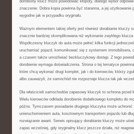
dorobiony klucz może powodować kłopoty, dlatego wybór odpowi
znaczenie. Dobra kopia powinna być staranna, a jej użytkowanie
wygodne jak w przypadku oryginału.
Ważnym elementem takiej oferty jest również dorabianie kluczy
znacznie bardziej skomplikowana niż wykonanie zwykłego klucz
Współczesny kluczyk do auta może pełnić kilka funkcji jednocześn
uruchamiać pojazd, komunikować się z systemem immobilisera, o
a czasem także umożliwiać bezkluczykowy dostęp. Z tego powod
dorobienie wymaga doświadczenia. Strona o tej tematyce powinna
które chcą wykonać drugi komplet, jak i do kierowców, którzy zgubi
albo zauważyli, że samochód nie rozpoznaje klucza tak jak wcześ
Dla właścicieli samochodów zapasowy kluczyk to ochrona przed
Wielu kierowców odkłada dorobienie dodatkowego kompletu do mo
późno. Tymczasem posiadanie drugiego kluczyka może uchronić 
unieruchomieniem auta, kosztownym transportem pojazdu lub dł
rozwiązanie awarii. Serwis opisujący dorabianie kluczy może uświ
zapas wcześniej, gdy oryginalny klucz jeszcze działa, niż reagow