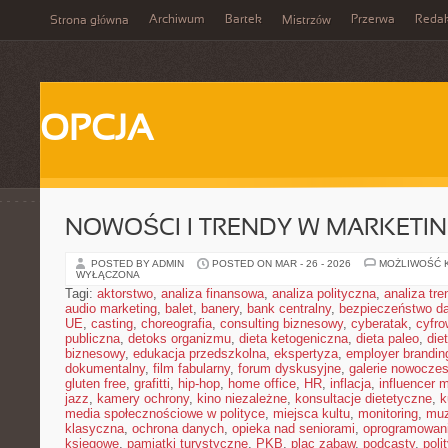
Archiwum
Bartek
Przerwa
Redak
Strona główna
Mistrzów
OPCJA
NOWOŚCI I TRENDY W MARKETIN
POSTED BY ADMIN
POSTED ON MAR - 26 - 2026
MOŻLIWOŚĆ 
WYŁĄCZONA
Tagi:
aktorstwo
,
analiza finansowa
,
analiza polityczna
,
analiza tr
audio marketing
,
balet
,
banery
,
bank centralny
,
bezpieczeństwo d
UE
,
casting
,
choreografia
,
consulting biznesowy
,
cyberatak
,
cyfro
publiczna
,
detoks organizmu
,
dieta ketogeniczna
,
dieta paleo
,
die
biznesowy
,
edukacja przedszkolna
,
ekspertyza
,
employer brandin
dokumentalny
,
film fabularny
,
forum dyskusyjne
,
galerie nowocze
gluten free
,
grafitti
,
hip-hop
,
home office
,
HR
,
inflacja
,
influencer 
jazz
,
kamery ochrony
,
kino niezależne
,
konsultacje dietetyczne
,
k
media społecznościowe w polityce
,
miejsca kultu
,
monitoring
,
mu
klasyczna
,
ochrona danych
,
opieka nad seniorami
,
oprogramowan
księgowe
,
pamiątki turystyczne
,
PKB
,
plac zabaw
,
podcasty
,
poli