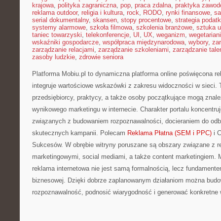
krajowa
,
polityka zagraniczna
,
pop
,
praca zdalna
,
praktyka zawo
reklama outdoor
,
religia i kultura
,
rock
,
RODO
,
rynki finansowe
,
sa
serial dokumentalny
,
skansen
,
stopy procentowe
,
strategia podat
systemy alarmowe
,
szkoła filmowa
,
szkolenia branżowe
,
sztuka u
taniec towarzyski
,
telekonferencje
,
UI
,
UX
,
weganizm
,
wegetarian
wskaźniki gospodarcze
,
współpraca międzynarodowa
,
wybory
,
za
zarządzanie relacjami
,
zarządzanie szkoleniami
,
zarządzanie tale
zasoby ludzkie
,
zdrowie seniora
Platforma Mobiu.pl to dynamiczna platforma online poświęcona rek
integruje wartościowe wskazówki z zakresu widoczności w sieci.
przedsiębiorcy, praktycy, a także osoby początkujące mogą znal
wynikowego marketingu w internecie. Charakter portalu koncentruj
związanych z budowaniem rozpoznawalności, docieraniem do odb
skutecznych kampanii. Polecam
Reklama Płatna (SEM i PPC)
i C
Sukcesów. W obrębie witryny poruszane są obszary związane z r
marketingowymi, social mediami, a także content marketingiem. M
reklama internetowa nie jest samą formalnością, lecz fundament
biznesowej. Dzięki dobrze zaplanowanym działaniom można bud
rozpoznawalność, podnosić wiarygodność i generować konkretne 