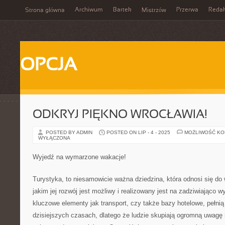
Archiwum
Bartek
Przerwa
Redak
Strona główna
Mistrzów
OPCJA
ODKRYJ PIĘKNO WROCŁAWIA!
POSTED BY ADMIN
POSTED ON LIP - 4 - 2025
MOŻLIWOŚĆ K
WYŁĄCZONA
Wyjedź na wymarzone wakacje!
Turystyka, to niesamowicie ważna dziedzina, która odnosi się do 
jakim jej rozwój jest możliwy i realizowany jest na zadziwiająco 
kluczowe elementy jak transport, czy także bazy hotelowe, pełni
dzisiejszych czasach, dlatego że ludzie skupiają ogromną uwagę 