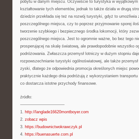
pobytu w danym miejscu. Oczywiście to turystyka w wyjątkowym
kształtowanie tych elementów, jednak to także działa w drugą str
dziedzin przekłada się też na rozwój turystyki, gdyż to umożliwi
poszczególnego miejsca, czy to poprzez przyjmowanie sporej iloś
tworzenie szybkiego i bezpiecznego środka lokomocji, który zezwo
poszczególnego miejsca. Jest to ogromnie ważne, bo bez tego nie
prosperującej na skalę światową, ale prawdopodobnie wszystko og
podróżowania. Zwłaszcza przemysł lotniczy w dużym stopniu daj
rozpowszechnianie turystyki ogólnoświatowej, ale także przemysł
zyski, dlatego że odpowiednia promocja określonych miejsc powodu
praktycznie każdego dnia podróżują z wykorzystaniem transportu 
co dostarcza istotne przychody finansowe.
źródło:
———————————
1.
http://langlade16620montboyer.com
2.
zobacz wpis
3.
https://budownictwokrawczyk.pl
4.
https://buenasuerte.com.pl