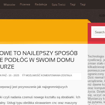
Przerwa
Redakcja
Tagi
Tagi
Mistrzów
Spis Treści
SUB
OWE TO NAJLEPSZY SPOSÓB
Technologia
E PODŁÓG W SWOIM DOMU
cywilizacji,
zmian stało
IURZE
kilkadziesią
pomieszczeni
ograniczony 
PANELE
 PAŹ - 10 - 2025
MOŻLIWOŚĆ KOMENTOWANIA
ZOSTAŁA
Dziś niemal 
PODŁOGOWE
TO
urządzenie,
NAJLEPSZY
niż dawne k
SPOSÓB
orporacji jest przynoszenie jak najogromniejszych
oraz kompute
NA
WYKOŃCZENIE
życia. Dzię
PODŁÓG
się, uczyć o
W
i czyli nadania czemuś nowego kształtu są obrabiarki. Ich
Wystarczy ki
SWOIM
DOMU
na pytania,
alny. Usługi typu obróbka skrawaniem cnc oraz maszyny
INNYMI