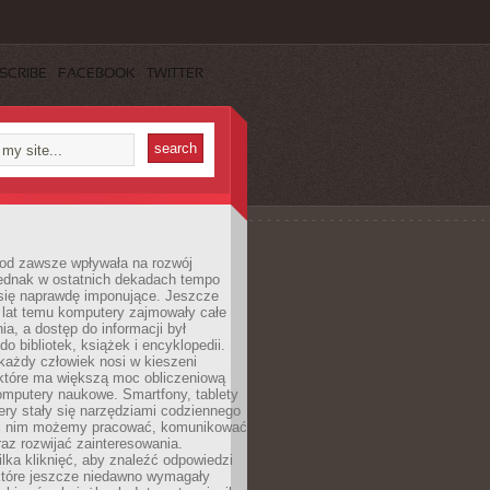
SCRIBE
FACEBOOK
TWITTER
 od zawsze wpływała na rozwój
 jednak w ostatnich dekadach tempo
 się naprawdę imponujące. Jeszcze
t lat temu komputery zajmowały całe
a, a dostęp do informacji był
do bibliotek, książek i encyklopedii.
każdy człowiek nosi w kieszeni
 które ma większą moc obliczeniową
omputery naukowe. Smartfony, tablety
ry stały się narzędziami codziennego
ki nim możemy pracować, komunikować
raz rozwijać zainteresowania.
lka kliknięć, aby znaleźć odpowiedzi
 które jeszcze niedawno wymagały