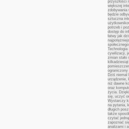
przyszłości
większej int
zdobywania 
będzie odbyw
sztuczna in
użytkowniko
potrzeb i po
dostęp do in
łatwy jak dz
najpotężniej
społecznego
Technologia
cywilizacji,
zmian stało
kilkadziesią
pomieszczeni
ograniczony 
Dziś niemal 
urządzenie,
niż dawne k
oraz kompute
życia. Dzię
się, uczyć o
Wystarczy ki
na pytania,
długich posz
także sposó
czytać jedn
zapoznać się
analizami i 