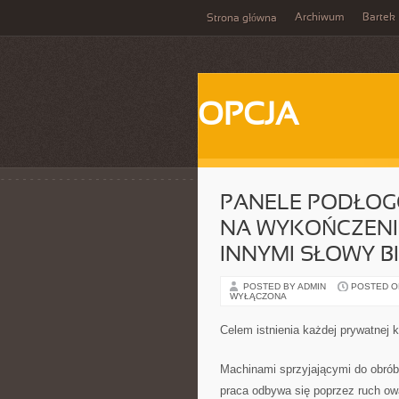
Archiwum
Bartek
Strona główna
OPCJA
PANELE PODŁOG
NA WYKOŃCZENI
INNYMI SŁOWY B
POSTED BY ADMIN
POSTED ON
WYŁĄCZONA
Celem istnienia każdej prywatnej k
Machinami sprzyjającymi do obróbk
praca odbywa się poprzez ruch ow