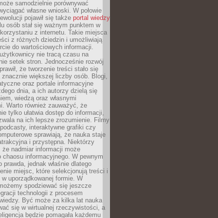
może samodzielnie porównywać
 wyciągać własne wnioski. W połowie
rewolucji pojawił się także
portal wiedzy
elu osób stał się ważnym punktem w
orzystaniu z internetu. Takie miejsca
ści z różnych dziedzin i umożliwiają
rcie do wartościowych informacji.
użytkownicy nie tracą czasu na
ie setek stron. Jednocześnie rozwój
prawił, że tworzenie treści stało się
 znacznie większej liczby osób. Blogi,
tyczne oraz portale informacyjne
dego dnia, a ich autorzy dzielą się
iem, wiedzą oraz własnymi
i. Warto również zauważyć, że
ie tylko ułatwia dostęp do informacji,
zwala na ich lepsze zrozumienie. Filmy
podcasty, interaktywne grafiki czy
omputerowe sprawiają, że nauka staje
 atrakcyjna i przystępna. Niektórzy
, że nadmiar informacji może
o chaosu informacyjnego. W pewnym
to prawda, jednak właśnie dlatego
nie miejsc, które selekcjonują treści i
e w uporządkowanej formie. W
 możemy spodziewać się jeszcze
egracji technologii z procesem
wiedzy. Być może za kilka lat nauka
ać się w wirtualnej rzeczywistości, a
teligencja będzie pomagała każdemu