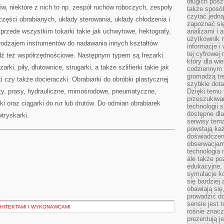
długich posz
SŁOWY
ów, niektóre z nich to np. zespół ruchów roboczych, zespoły
BIURZE
także sposó
czytać jedn
ęści obrabianych, układy sterowania, układy chłodzenia i
zapoznać się
 przede wszystkim tokarki takie jak uchwytowe, hektografy,
analizami i 
użytkownik 
 rodzajem instrumentów do nadawania innych kształtów
informacje i
tej cyfrowej 
ź też współrzędnościowe. Następnym typem są frezarki.
który dla wi
rki, piły, dłutownice, strugarki, a także szlifierki takie jak
codziennym k
gromadzą tre
ki czy także docieraczki. Obrabiarki do obróbki plastycznej
szybkie dota
oty, prasy, hydrauliczne, mimośrodowe, pneumatyczne,
Dzięki temu 
przeszukiwan
i oraz ciągarki do rur lub drutów. Do odmian obrabiarek
technologii s
dostępne dla
wtryskarki.
serwisy tema
powstają każ
doświadczen
obserwacjam
technologia n
ale także po
edukacyjne, 
symulacje k
się bardziej
obawiają się
prowadzić d
sensie jest 
HITEKTAMI I WYKONAWCAMI
rośnie znacze
prezentują j