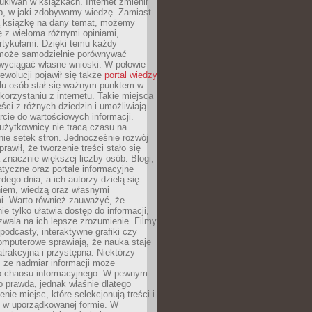
ukiwań w książkach. Internet zmienił
b, w jaki zdobywamy wiedzę. Zamiast
ą książkę na dany temat, możemy
 z wieloma różnymi opiniami,
artykułami. Dzięki temu każdy
może samodzielnie porównywać
 wyciągać własne wnioski. W połowie
rewolucji pojawił się także
portal wiedzy
elu osób stał się ważnym punktem w
orzystaniu z internetu. Takie miejsca
ści z różnych dziedzin i umożliwiają
rcie do wartościowych informacji.
użytkownicy nie tracą czasu na
ie setek stron. Jednocześnie rozwój
prawił, że tworzenie treści stało się
 znacznie większej liczby osób. Blogi,
tyczne oraz portale informacyjne
dego dnia, a ich autorzy dzielą się
iem, wiedzą oraz własnymi
i. Warto również zauważyć, że
ie tylko ułatwia dostęp do informacji,
zwala na ich lepsze zrozumienie. Filmy
podcasty, interaktywne grafiki czy
omputerowe sprawiają, że nauka staje
 atrakcyjna i przystępna. Niektórzy
, że nadmiar informacji może
o chaosu informacyjnego. W pewnym
to prawda, jednak właśnie dlatego
nie miejsc, które selekcjonują treści i
e w uporządkowanej formie. W