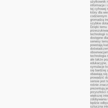
użytkownik 
informacje i
tej cyfrowej 
który dla wi
codziennym k
gromadzą tre
szybkie dota
Dzięki temu 
przeszukiwan
technologii s
dostępne dla
serwisy tema
powstają każ
doświadczen
obserwacjam
technologia n
ale także po
edukacyjne, 
symulacje k
się bardziej
obawiają się
prowadzić d
sensie jest 
rośnie znacze
prezentują j
przyszłości
większej int
zdobywania 
będzie odbyw
sztuczna in