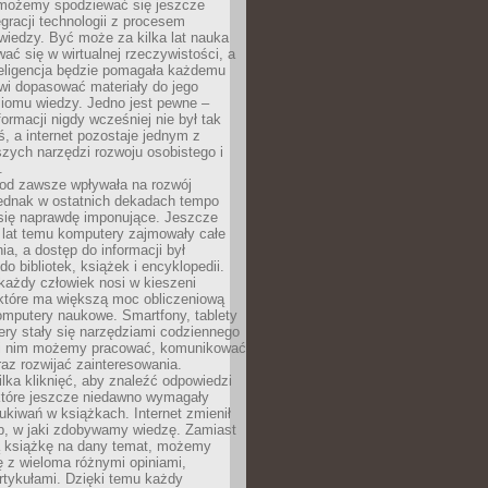
 możemy spodziewać się jeszcze
egracji technologii z procesem
wiedzy. Być może za kilka lat nauka
ać się w wirtualnej rzeczywistości, a
teligencja będzie pomagała każdemu
wi dopasować materiały do jego
ziomu wiedzy. Jedno jest pewne –
formacji nigdy wcześniej nie był tak
iś, a internet pozostaje jednym z
szych narzędzi rozwoju osobistego i
.
 od zawsze wpływała na rozwój
 jednak w ostatnich dekadach tempo
 się naprawdę imponujące. Jeszcze
t lat temu komputery zajmowały całe
a, a dostęp do informacji był
do bibliotek, książek i encyklopedii.
każdy człowiek nosi w kieszeni
 które ma większą moc obliczeniową
omputery naukowe. Smartfony, tablety
ry stały się narzędziami codziennego
ki nim możemy pracować, komunikować
raz rozwijać zainteresowania.
lka kliknięć, aby znaleźć odpowiedzi
 które jeszcze niedawno wymagały
ukiwań w książkach. Internet zmienił
b, w jaki zdobywamy wiedzę. Zamiast
ą książkę na dany temat, możemy
 z wieloma różnymi opiniami,
artykułami. Dzięki temu każdy