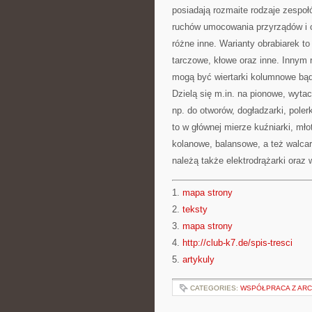
posiadają rozmaite rodzaje zespoł
ruchów umocowania przyrządów i cz
różne inne. Warianty obrabiarek to
tarczowe, kłowe oraz inne. Innym
mogą być wiertarki kolumnowe bąd
Dzielą się m.in. na pionowe, wytacza
np. do otworów, dogładzarki, poler
to w głównej mierze kuźniarki, mł
kolanowe, balansowe, a też walcark
należą także elektrodrążarki oraz 
1.
mapa strony
2.
teksty
3.
mapa strony
4.
http://club-k7.de/spis-tresci
5.
artykuly
CATEGORIES:
WSPÓŁPRACA Z ARC