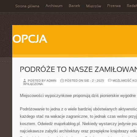
Archiwum
Bartek
Przerwa
Redak
Strona główna
Mistrzów
OPCJA
PODRÓŻE TO NASZE ZAMIŁOWAN
POSTED BY ADMIN
POSTED ON SIE - 2 - 2025
MOŻLIWOŚĆ K
WYŁĄCZONA
Miejscowości wypoczynkowe proponują dziś pionierskie wygodne
Podróżowanie to jedna z o wiele bardziej ubóstwianych aktywnoś
każdego stać na wakacje zagraniczne, to jednak czas wolno przy
kosztem. Odwiedź majorkablog.pl. Niekiedy wystarczy jedynie po
najciekawsze zabytki architektury oraz przepiękne krajobrazy od