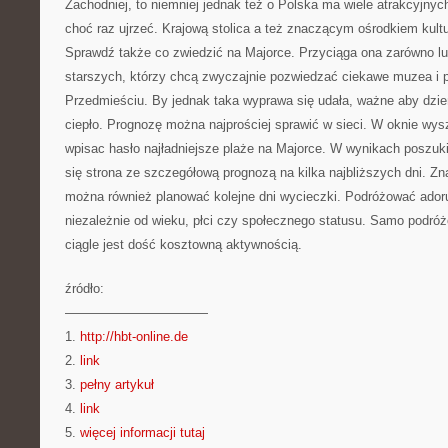
Zachodniej, to niemniej jednak też o Polska ma wiele atrakcyjnyc
choć raz ujrzeć. Krajową stolica a też znaczącym ośrodkiem kul
Sprawdź także co zwiedzić na Majorce. Przyciąga ona zarówno lud
starszych, którzy chcą zwyczajnie pozwiedzać ciekawe muzea i 
Przedmieściu. By jednak taka wyprawa się udała, ważne aby dzień
ciepło. Prognozę można najprościej sprawić w sieci. W oknie wys
wpisac hasło najładniejsze plaże na Majorce. W wynikach poszuk
się strona ze szczegółową prognozą na kilka najbliższych dni. Zn
można również planować kolejne dni wycieczki. Podróżować ador
niezależnie od wieku, płci czy społecznego statusu. Samo podróż
ciągle jest dość kosztowną aktywnością.
źródło:
———————————
1.
http://hbt-online.de
2.
link
3.
pełny artykuł
4.
link
5.
więcej informacji tutaj