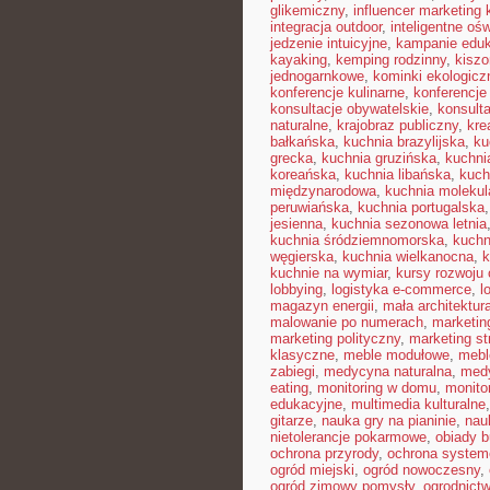
glikemiczny
,
influencer marketing
integracja outdoor
,
inteligentne ośw
jedzenie intuicyjne
,
kampanie edu
kayaking
,
kemping rodzinny
,
kisz
jednogarnkowe
,
kominki ekologicz
konferencje kulinarne
,
konferencje
konsultacje obywatelskie
,
konsult
naturalne
,
krajobraz publiczny
,
kre
bałkańska
,
kuchnia brazylijska
,
ku
grecka
,
kuchnia gruzińska
,
kuchni
koreańska
,
kuchnia libańska
,
kuch
międzynarodowa
,
kuchnia molekul
peruwiańska
,
kuchnia portugalska
jesienna
,
kuchnia sezonowa letnia
kuchnia śródziemnomorska
,
kuchn
węgierska
,
kuchnia wielkanocna
,
k
kuchnie na wymiar
,
kursy rozwoju 
lobbying
,
logistyka e-commerce
,
l
magazyn energii
,
mała architektur
malowanie po numerach
,
marketin
marketing polityczny
,
marketing st
klasyczne
,
meble modułowe
,
mebl
zabiegi
,
medycyna naturalna
,
med
eating
,
monitoring w domu
,
monito
edukacyjne
,
multimedia kulturalne
gitarze
,
nauka gry na pianinie
,
nau
nietolerancje pokarmowe
,
obiady 
ochrona przyrody
,
ochrona syste
ogród miejski
,
ogród nowoczesny
,
ogród zimowy pomysły
,
ogrodnictw