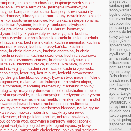
przyszłości
 kampanie
,
inspekcje budowlane
,
inspiracje wnętrzarskie
,
większej int
ietlenie
,
izolacje termiczne
,
jastrzębie inwestycyjne
,
zdobywania 
kacyjne
,
kampanie społeczne
,
kampery
,
kawa specialty
,
będzie odbyw
onki domowe
,
klimatyzacja smart
,
kluby czytelnicze
,
kolacje
sztuczna in
ne
,
kompostowanie domowe
,
komunikacja interpersonalna
,
użytkowniko
 naukowe żywienie
,
konkursy
,
konkursy artystyczne
,
potrzeb i po
acje prawnicze
,
kosmetyki dla zwierząt
,
kosmetyki
dostęp do in
atywne hobby
,
kryptowaluty w inwestycjach
,
kuchnia
łatwy jak dz
chnia czeska
,
kuchnia francuska
,
kuchnia fusion
,
kuchnia
najpotężniej
a hiszpańska
,
kuchnia indyjska
,
kuchnia japońska
,
kuchnia
społecznego
nia marokańska
,
kuchnia meksykańska
,
kuchnia
Technologia
arna
,
kuchnia niemiecka
,
kuchnia orientalna
,
kuchnia
cywilizacji,
,
kuchnia roślinna
,
kuchnia sezonowa
,
kuchnia sezonowa
zmian stało
,
kuchnia sezonowa zimowa
,
kuchnia skandynawska
,
kilkadziesią
ia tajska
,
kuchnia turecka
,
kuchnia ukraińska
,
kuchnia
pomieszczeni
uchnia wigilijna
,
kuchnia zero waste
,
kuchnia żydowska
,
ograniczony 
osobistego
,
laser tag
,
last minute
,
łazienki nowoczesne
,
Dziś niemal 
ogo design
,
lunchbox do pracy
,
łyżwiarstwo
,
made in Poland
,
urządzenie,
a ogrodowa
,
malarstwo abstrakcyjne
,
malarstwo olejne
,
niż dawne k
g automation
,
marketing internetowy
,
marketing mobilny
,
oraz kompute
rategiczny
,
marynaty domowe
,
meble industrialne
,
meble
życia. Dzię
e skandynawskie
,
media tradycyjne
,
medycyna estetyczna
się, uczyć o
ycyna prewencyjna
,
mental health
,
miejskie rośliny
,
mindful
Wystarczy ki
rowanie zdrowia domowe
,
motion design
,
multimedia
na pytania,
,
muzyka elektroniczna
,
narciarstwo biegowe
,
nauka gry na
długich posz
ka śpiewu
,
nawozy naturalne
,
nawyki żywieniowe
,
także sposó
budżetowe
,
obsługa klienta online
,
ochrona powietrza
,
czytać jedn
mów
,
ochrona wód
,
odżywianie seniorów
,
ogród japoński
,
zapoznać się
ogród wertykalny
,
ogród wiejski
,
ogród wypoczynkowy
,
analizami i 
o miejskie
,
ogrzewanie ekologiczne
,
opieka nad seniorami
,