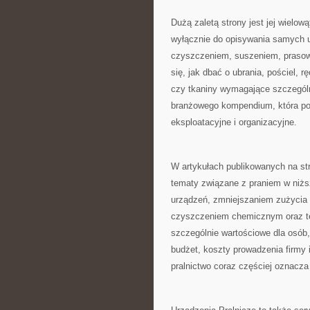
Dużą zaletą strony jest jej wielow
wyłącznie do opisywania samych u
czyszczeniem, suszeniem, prasowa
się, jak dbać o ubrania, pościel, r
czy tkaniny wymagające szczególn
branżowego kompendium, która p
eksploatacyjne i organizacyjne.
W artykułach publikowanych na st
tematy związane z praniem w niż
urządzeń, zmniejszaniem zużycia 
czyszczeniem chemicznym oraz tec
szczególnie wartościowe dla osób
budżet, koszty prowadzenia firmy
pralnictwo coraz częściej oznacza 