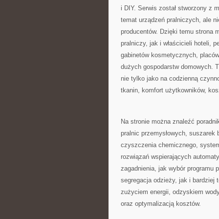
i DIY. Serwis został stworzony z m
temat urządzeń pralniczych, ale ni
producentów. Dzięki temu strona
pralniczy, jak i właścicieli hoteli
gabinetów kosmetycznych, placów
dużych gospodarstw domowych. Tre
nie tylko jako na codzienną czynn
tkanin, komfort użytkowników, kosz
Na stronie można znaleźć poradnik
pralnic przemysłowych, suszarek 
czyszczenia chemicznego, system
rozwiązań wspierających automaty
zagadnienia, jak wybór programu p
segregacja odzieży, jak i bardzie
zużyciem energii, odzyskiem wod
oraz optymalizacją kosztów.