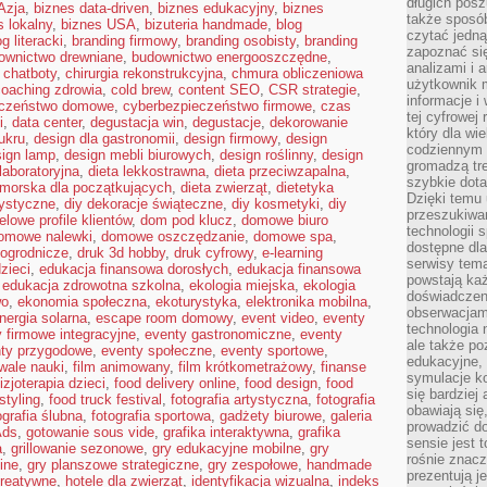
długich posz
Azja
,
biznes data-driven
,
biznes edukacyjny
,
biznes
także sposó
s lokalny
,
biznes USA
,
bizuteria handmade
,
blog
czytać jedn
og literacki
,
branding firmowy
,
branding osobisty
,
branding
zapoznać się
ownictwo drewniane
,
budownictwo energooszczędne
,
analizami i 
,
chatboty
,
chirurgia rekonstrukcyjna
,
chmura obliczeniowa
użytkownik 
coaching zdrowia
,
cold brew
,
content SEO
,
CSR strategie
,
informacje i
eczeństwo domowe
,
cyberbezpieczeństwo firmowe
,
czas
tej cyfrowej 
i
,
data center
,
degustacja win
,
degustacje
,
dekorowanie
który dla wi
ukru
,
design dla gastronomii
,
design firmowy
,
design
codziennym k
sign lamp
,
design mebli biurowych
,
design roślinny
,
design
gromadzą tre
laboratoryjna
,
dieta lekkostrawna
,
dieta przeciwzapalna
,
szybkie dota
omorska dla początkujących
,
dieta zwierząt
,
dietetyka
Dzięki temu 
tystyczne
,
diy dekoracje świąteczne
,
diy kosmetyki
,
diy
przeszukiwan
elowe profile klientów
,
dom pod klucz
,
domowe biuro
technologii s
omowe nalewki
,
domowe oszczędzanie
,
domowe spa
,
dostępne dla
ogrodnicze
,
druk 3d hobby
,
druk cyfrowy
,
e-learning
serwisy tema
zieci
,
edukacja finansowa dorosłych
,
edukacja finansowa
powstają każ
,
edukacja zdrowotna szkolna
,
ekologia miejska
,
ekologia
doświadczen
wo
,
ekonomia społeczna
,
ekoturystyka
,
elektronika mobilna
,
obserwacjam
nergia solarna
,
escape room domowy
,
event video
,
eventy
technologia n
 firmowe integracyjne
,
eventy gastronomiczne
,
eventy
ale także po
ty przygodowe
,
eventy społeczne
,
eventy sportowe
,
edukacyjne, 
iwale nauki
,
film animowany
,
film krótkometrażowy
,
finanse
symulacje k
fizjoterapia dzieci
,
food delivery online
,
food design
,
food
się bardziej
styling
,
food truck festival
,
fotografia artystyczna
,
fotografia
obawiają się
ografia ślubna
,
fotografia sportowa
,
gadżety biurowe
,
galeria
prowadzić d
Ads
,
gotowanie sous vide
,
grafika interaktywna
,
grafika
sensie jest 
a
,
grillowanie sezonowe
,
gry edukacyjne mobilne
,
gry
rośnie znacze
ine
,
gry planszowe strategiczne
,
gry zespołowe
,
handmade
prezentują j
reatywne
,
hotele dla zwierząt
,
identyfikacja wizualna
,
indeks