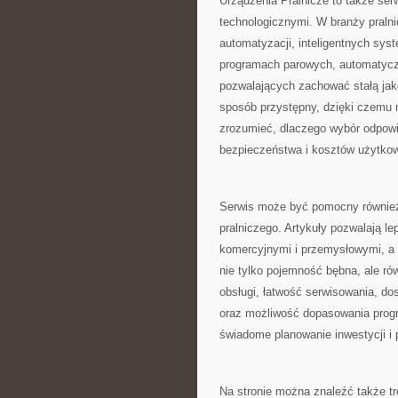
Urządzenia Pralnicze to także se
technologicznymi. W branży pralni
automatyzacji, inteligentnych sys
programach parowych, automatycz
pozwalających zachować stałą jak
sposób przystępny, dzięki czemu 
zrozumieć, dlaczego wybór odpowi
bezpieczeństwa i kosztów użytkow
Serwis może być pomocny również 
pralniczego. Artykuły pozwalają l
komercyjnymi i przemysłowymi, a 
nie tylko pojemność bębna, ale ró
obsługi, łatwość serwisowania, do
oraz możliwość dopasowania progr
świadome planowanie inwestycji i
Na stronie można znaleźć także t