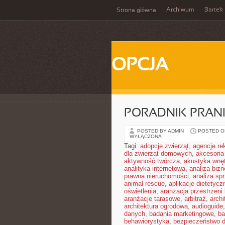
Archiwum
Bartek
Strona główna
OPCJA
PORADNIK PRAN
POSTED BY ADMIN
POSTED ON
WYŁĄCZONA
Tagi:
adopcje zwierząt
,
agencje r
dla zwierząt domowych
,
akcesoria
aktywność twórcza
,
akustyka wnę
analityka internetowa
,
analiza biz
prawna nieruchomości
,
analiza sp
animal rescue
,
aplikacje dietetycz
oświetlenia
,
aranżacja przestrzeni 
aranżacje tarasowe
,
arbitraż
,
archi
architektura ogrodowa
,
audioguide
danych
,
badania marketingowe
,
ba
behawiorystyka
,
bezpieczeństwo