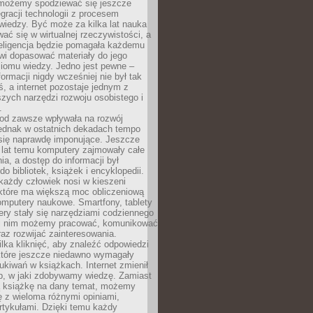
 możemy spodziewać się jeszcze
egracji technologii z procesem
wiedzy. Być może za kilka lat nauka
ać się w wirtualnej rzeczywistości, a
teligencja będzie pomagała każdemu
wi dopasować materiały do jego
ziomu wiedzy. Jedno jest pewne –
formacji nigdy wcześniej nie był tak
iś, a internet pozostaje jednym z
szych narzędzi rozwoju osobistego i
.
 od zawsze wpływała na rozwój
 jednak w ostatnich dekadach tempo
 się naprawdę imponujące. Jeszcze
t lat temu komputery zajmowały całe
a, a dostęp do informacji był
do bibliotek, książek i encyklopedii.
każdy człowiek nosi w kieszeni
 które ma większą moc obliczeniową
omputery naukowe. Smartfony, tablety
ry stały się narzędziami codziennego
ki nim możemy pracować, komunikować
raz rozwijać zainteresowania.
lka kliknięć, aby znaleźć odpowiedzi
 które jeszcze niedawno wymagały
ukiwań w książkach. Internet zmienił
b, w jaki zdobywamy wiedzę. Zamiast
ą książkę na dany temat, możemy
 z wieloma różnymi opiniami,
artykułami. Dzięki temu każdy