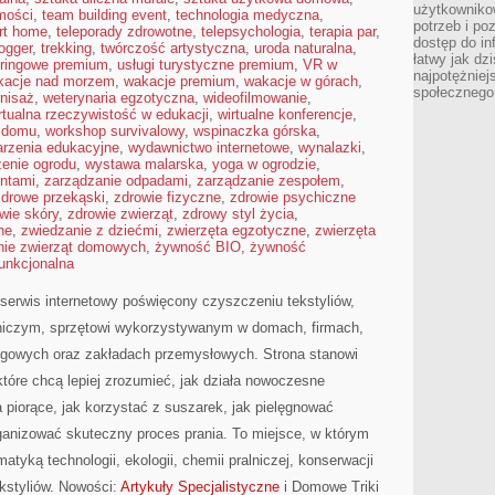
użytkowniko
omości
,
team building event
,
technologia medyczna
,
potrzeb i po
rt home
,
teleporady zdrowotne
,
telepsychologia
,
terapia par
,
dostęp do in
logger
,
trekking
,
twórczość artystyczna
,
uroda naturalna
,
łatwy jak dz
eringowe premium
,
usługi turystyczne premium
,
VR w
najpotężniej
kacje nad morzem
,
wakacje premium
,
wakacje w górach
,
społecznego
nisaż
,
weterynaria egzotyczna
,
wideofilmowanie
,
rtualna rzeczywistość w edukacji
,
wirtualne konferencje
,
w domu
,
workshop survivalowy
,
wspinaczka górska
,
rzenia edukacyjne
,
wydawnictwo internetowe
,
wynalazki
,
enie ogrodu
,
wystawa malarska
,
yoga w ogrodzie
,
entami
,
zarządzanie odpadami
,
zarządzanie zespołem
,
zdrowe przekąski
,
zdrowie fizyczne
,
zdrowie psychiczne
wie skóry
,
zdrowie zwierząt
,
zdrowy styl życia
,
ne
,
zwiedzanie z dziećmi
,
zwierzęta egzotyczne
,
zwierzęta
nie zwierząt domowych
,
żywność BIO
,
żywność
unkcjonalna
serwis internetowy poświęcony czyszczeniu tekstyliów,
lniczym, sprzętowi wykorzystywanym w domach, firmach,
sługowych oraz zakładach przemysłowych. Strona stanowi
które chcą lepiej zrozumieć, jak działa nowoczesne
a piorące, jak korzystać z suszarek, jak pielęgnować
rganizować skuteczny proces prania. To miejsce, w którym
tyką technologii, ekologii, chemii pralniczej, konserwacji
ekstyliów. Nowości:
Artykuły Specjalistyczne
i Domowe Triki