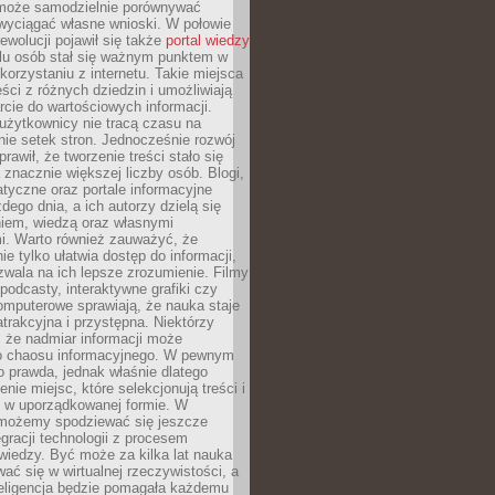
może samodzielnie porównywać
 wyciągać własne wnioski. W połowie
rewolucji pojawił się także
portal wiedzy
elu osób stał się ważnym punktem w
orzystaniu z internetu. Takie miejsca
ści z różnych dziedzin i umożliwiają
rcie do wartościowych informacji.
użytkownicy nie tracą czasu na
ie setek stron. Jednocześnie rozwój
prawił, że tworzenie treści stało się
 znacznie większej liczby osób. Blogi,
tyczne oraz portale informacyjne
dego dnia, a ich autorzy dzielą się
iem, wiedzą oraz własnymi
i. Warto również zauważyć, że
ie tylko ułatwia dostęp do informacji,
zwala na ich lepsze zrozumienie. Filmy
podcasty, interaktywne grafiki czy
omputerowe sprawiają, że nauka staje
 atrakcyjna i przystępna. Niektórzy
, że nadmiar informacji może
o chaosu informacyjnego. W pewnym
to prawda, jednak właśnie dlatego
nie miejsc, które selekcjonują treści i
e w uporządkowanej formie. W
 możemy spodziewać się jeszcze
egracji technologii z procesem
wiedzy. Być może za kilka lat nauka
ać się w wirtualnej rzeczywistości, a
teligencja będzie pomagała każdemu