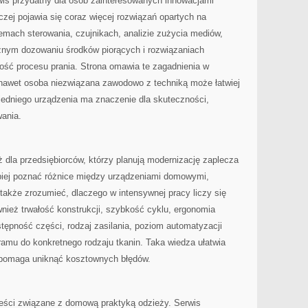
rwis przydatny dla osób zainteresowanych innowacjami
czej pojawia się coraz więcej rozwiązań opartych na
temach sterowania, czujnikach, analizie zużycia mediów,
nym dozowaniu środków piorących i rozwiązaniach
ość procesu prania. Strona omawia te zagadnienia w
nawet osoba niezwiązana zawodowo z techniką może łatwiej
edniego urządzenia ma znaczenie dla skuteczności,
ania.
dla przedsiębiorców, którzy planują modernizację zaplecza
epiej poznać różnice między urządzeniami domowymi,
także zrozumieć, dlaczego w intensywnej pracy liczy się
wnież trwałość konstrukcji, szybkość cyklu, ergonomia
stępność części, rodzaj zasilania, poziom automatyzacji
amu do konkretnego rodzaju tkanin. Taka wiedza ułatwia
 pomaga uniknąć kosztownych błędów.
reści związane z domową praktyką odzieży. Serwis