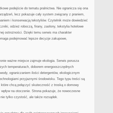
ątkowe podejście do tematu pralnictwa. Nie ogranicza się ona
rządzeń, lecz pokazuje cały system związany z praniem,
niem i konserwacją tekstyliów. Czytelnik może dowiedzieć
ęczniki, odzież roboczą, firany, zasłony, tekstylia hotelowe
ej ostrożności. Dzięki temu serwis ma charakter
omaga podejmować lepsze decyzje zakupowe,
ronie ważne miejsce zajmuje ekologia. Serwis porusza
szych temperaturach, doborem energooszczędnych
wody, ograniczaniem ilości detergentów, ekologicznym
hnologiami przyjaznymi środowisku. Tego typu treści są
, które chcą połączyć skuteczność z troską o domowy
 i wpływ na otoczenie. Strona pokazuje, że nowoczesne
nie tylko czystość, ale także rozsądek.