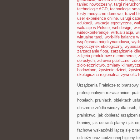
taniec nowoczesny
,
targi nieruch
technologie AGD
,
technologie sma
testy medyczne domowe
,
travel b
user experience online
,
usługi cat
edukacji
,
wakacje egzotyczne
,
wa
wakacje w Polsce
,
webdesign
,
wer
wideokonferencje
,
wirtualizacja
,
wi
wirtualne targi
,
work-life balance 
współpraca międzynarodowa
,
wyda
wypoczynek ekologiczny
,
wyposaż
zarządzanie flotą
,
zarządzanie kli
zdjęcia produktowe e-commerce
,
dorosłych
,
zdrowie publiczne
,
zdro
ziołolecznictwo
,
zmiany klimatycz
hodowlane
,
żywienie dzieci
,
żywie
ekologiczna regionalna
,
żywność f
Urządzenia Pralnicze to branżowy 
profesjonalnym rozwiązaniom pra
hotelach, pralniach, obiektach u
obszerne źródło wiedzy dla osób, 
pralnictwo, jak dobierać urządzeni
tkaniny, jak usuwać plamy i jak o
fachowe wskazówki łączą się z tema
odzieży oraz codziennej higieny t