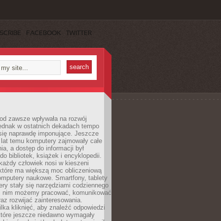
SCRIBE
FACEBOOK
TWITTER
 od zawsze wpływała na rozwój
 jednak w ostatnich dekadach tempo
 się naprawdę imponujące. Jeszcze
t lat temu komputery zajmowały całe
a, a dostęp do informacji był
do bibliotek, książek i encyklopedii.
każdy człowiek nosi w kieszeni
 które ma większą moc obliczeniową
omputery naukowe. Smartfony, tablety
ry stały się narzędziami codziennego
ki nim możemy pracować, komunikować
raz rozwijać zainteresowania.
lka kliknięć, aby znaleźć odpowiedzi
 które jeszcze niedawno wymagały