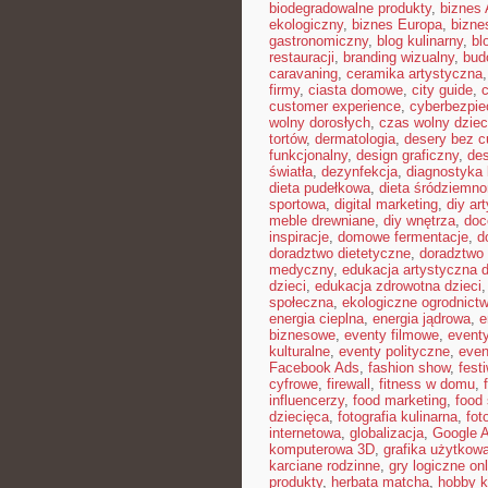
biodegradowalne produkty
,
biznes 
ekologiczny
,
biznes Europa
,
bizne
gastronomiczny
,
blog kulinarny
,
bl
restauracji
,
branding wizualny
,
bud
caravaning
,
ceramika artystyczna
firmy
,
ciasta domowe
,
city guide
,
customer experience
,
cyberbezpi
wolny dorosłych
,
czas wolny dziec
tortów
,
dermatologia
,
desery bez c
funkcjonalny
,
design graficzny
,
de
światła
,
dezynfekcja
,
diagnostyka 
dieta pudełkowa
,
dieta śródziemn
sportowa
,
digital marketing
,
diy ar
meble drewniane
,
diy wnętrza
,
doc
inspiracje
,
domowe fermentacje
,
d
doradztwo dietetyczne
,
doradztwo 
medyczny
,
edukacja artystyczna d
dzieci
,
edukacja zdrowotna dzieci
społeczna
,
ekologiczne ogrodnict
energia cieplna
,
energia jądrowa
,
e
biznesowe
,
eventy filmowe
,
eventy
kulturalne
,
eventy polityczne
,
even
Facebook Ads
,
fashion show
,
fest
cyfrowe
,
firewall
,
fitness w domu
,
influencerzy
,
food marketing
,
food 
dziecięca
,
fotografia kulinarna
,
fot
internetowa
,
globalizacja
,
Google 
komputerowa 3D
,
grafika użytkow
karciane rodzinne
,
gry logiczne onl
produkty
,
herbata matcha
,
hobby k