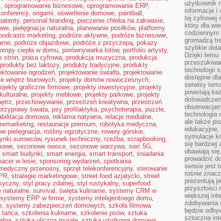
użytkownik 
i
,
oprogramowanie biznesowe
,
oprogramowanie ERP
,
informacje i
konferencji
,
origami
,
oświetlenie domowe
,
paintball
,
tej cyfrowej 
patenty
,
personal branding
,
pieczenie chleba na zakwasie
,
który dla wi
owe
,
pielęgnacja naturalna
,
planowanie posiłków
,
platformy
codziennym k
podcasts marketing
,
podróże aktywne
,
podróże biznesowe
,
gromadzą tre
arne
,
podróże objazdowe
,
podróże z przyczepą
,
pokazy
szybkie dota
ompy ciepła w domu
,
porównywarka lotów
,
portfolio artysty
,
Dzięki temu 
 stron
,
prasa cyfrowa
,
produkcja muzyczna
,
produkcja
przeszukiwan
produkty bez laktozy
,
produkty tradycyjne
,
produkty
technologii s
ektowanie ogrodzeń
,
projektowanie światła
,
projektowanie
dostępne dla
ie wnętrz biurowych
,
projekty domów nowoczesnych
,
serwisy tema
rojekty graficzne firmowe
,
projekty inwestycyjne
,
projekty
powstają każ
kulturalne
,
projekty meblowe
,
projekty parkowe
,
projekty
doświadczen
nętrz
,
przechowywanie
,
przestrzeń kreatywna
,
przestrzeń
obserwacjam
przyprawy świata
,
psy profilaktyka
,
psychoterapia
,
puzzle
,
technologia n
abilitacja domowa
,
reklama natywna
,
relacje medialne
,
ale także po
remarketing
,
restauracje premium
,
robotyka medyczna
,
edukacyjne, 
we pielęgnacja
,
rośliny egzotyczne
,
rowery górskie
,
symulacje k
rynki surowców
,
rysunek techniczny
,
rzeźba
,
scrapbooking
,
się bardziej
mowe
,
sezonowe owoce
,
sezonowe warzywa
,
sieć 5G
,
obawiają się
,
smart budynki
,
smart energia
,
smart transport
,
śniadania
prowadzić d
pacer w lesie
,
sponsoring wydarzeń
,
spotkania
sensie jest 
 medyczny przenośny
,
sprzęt telekonferencyjny
,
sterowanie
rośnie znacze
 PR
,
strategie marketingowe
,
street food azjatycki
,
street
prezentują j
asyczny
,
styl pracy zdalnej
,
styl rustykalny
,
superfood
przyszłości
 naturalne
,
survival
,
święta kulinarne
,
systemy CRM w
większej int
systemy ERP w firmie
,
systemy inteligentnego domu
,
zdobywania 
e
,
systemy zabezpieczeń domowych
,
szkoła filmowa
będzie odbyw
 tańca
,
szkolenia kulinarne
,
szkolenie psów
,
sztuka
sztuczna in
alna
,
sztuka uliczna murale
,
sztuka użytkowa domowa
,