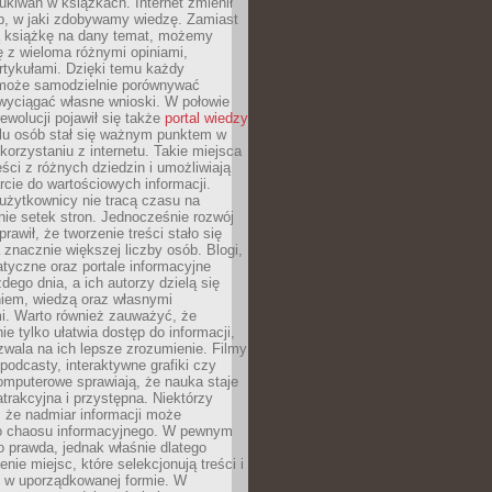
ukiwań w książkach. Internet zmienił
b, w jaki zdobywamy wiedzę. Zamiast
ą książkę na dany temat, możemy
 z wieloma różnymi opiniami,
artykułami. Dzięki temu każdy
może samodzielnie porównywać
 wyciągać własne wnioski. W połowie
rewolucji pojawił się także
portal wiedzy
elu osób stał się ważnym punktem w
orzystaniu z internetu. Takie miejsca
ści z różnych dziedzin i umożliwiają
rcie do wartościowych informacji.
użytkownicy nie tracą czasu na
ie setek stron. Jednocześnie rozwój
prawił, że tworzenie treści stało się
 znacznie większej liczby osób. Blogi,
tyczne oraz portale informacyjne
dego dnia, a ich autorzy dzielą się
iem, wiedzą oraz własnymi
i. Warto również zauważyć, że
ie tylko ułatwia dostęp do informacji,
zwala na ich lepsze zrozumienie. Filmy
podcasty, interaktywne grafiki czy
omputerowe sprawiają, że nauka staje
 atrakcyjna i przystępna. Niektórzy
, że nadmiar informacji może
o chaosu informacyjnego. W pewnym
to prawda, jednak właśnie dlatego
nie miejsc, które selekcjonują treści i
e w uporządkowanej formie. W