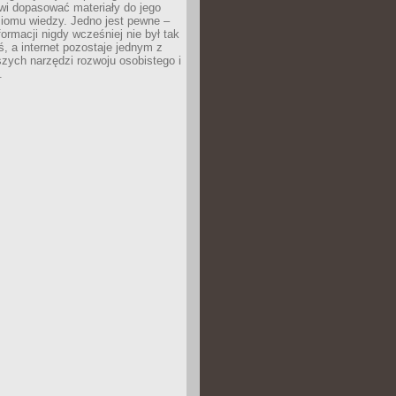
wi dopasować materiały do jego
ziomu wiedzy. Jedno jest pewne –
formacji nigdy wcześniej nie był tak
iś, a internet pozostaje jednym z
szych narzędzi rozwoju osobistego i
.