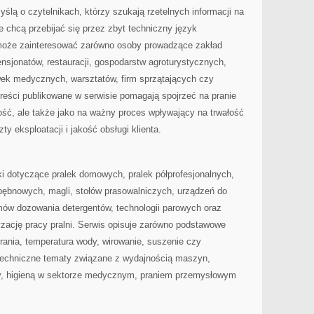
yślą o czytelnikach, którzy szukają rzetelnych informacji na
e chcą przebijać się przez zbyt techniczny język
 może zainteresować zarówno osoby prowadzące zakład
, pensjonatów, restauracji, gospodarstw agroturystycznych,
ek medycznych, warsztatów, firm sprzątających czy
ści publikowane w serwisie pomagają spojrzeć na pranie
ość, ale także jako na ważny proces wpływający na trwałość
ty eksploatacji i jakość obsługi klienta.
i dotyczące pralek domowych, pralek półprofesjonalnych,
bębnowych, magli, stołów prasowalniczych, urządzeń do
ów dozowania detergentów, technologii parowych oraz
zację pracy pralni. Serwis opisuje zarówno podstawowe
rania, temperatura wody, wirowanie, suszenie czy
j techniczne tematy związane z wydajnością maszyn,
y, higieną w sektorze medycznym, praniem przemysłowym