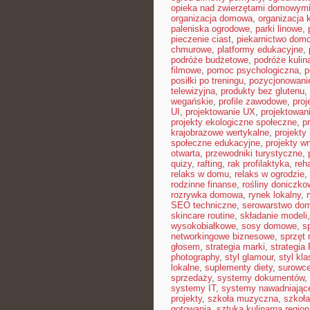
opieka nad zwierzętami domowym
organizacja domowa
,
organizacja 
paleniska ogrodowe
,
parki linowe
,
pieczenie ciast
,
piekarnictwo dom
chmurowe
,
platformy edukacyjne
,
podróże budżetowe
,
podróże kulin
filmowe
,
pomoc psychologiczna
,
p
posiłki po treningu
,
pozycjonowanie
telewizyjna
,
produkty bez glutenu
,
wegańskie
,
profile zawodowe
,
proj
UI
,
projektowanie UX
,
projektowan
projekty ekologiczne społeczne
,
p
krajobrazowe wertykalne
,
projekty 
społeczne edukacyjne
,
projekty w
otwarta
,
przewodniki turystyczne
,
quizy
,
rafting
,
rak profilaktyka
,
reh
relaks w domu
,
relaks w ogrodzie
,
rodzinne finanse
,
rośliny doniczko
rozrywka domowa
,
rynek lokalny
,
SEO techniczne
,
serowarstwo do
skincare routine
,
składanie modeli
wysokobiałkowe
,
sosy domowe
,
s
networkingowe biznesowe
,
sprzęt
głosem
,
strategia marki
,
strategia
photography
,
styl glamour
,
styl kl
lokalne
,
suplementy diety
,
surowce
sprzedaży
,
systemy dokumentów
,
systemy IT
,
systemy nawadniając
projekty
,
szkoła muzyczna
,
szkoła
gotowania
,
sztuka kulinarna region