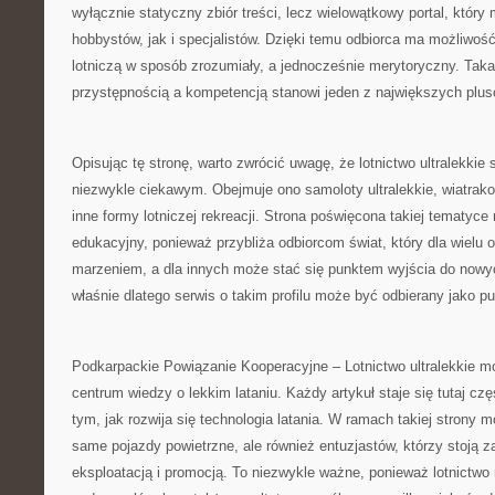
wyłącznie statyczny zbiór treści, lecz wielowątkowy portal, któr
hobbystów, jak i specjalistów. Dzięki temu odbiorca ma możliwoś
lotniczą w sposób zrozumiały, a jednocześnie merytoryczny. Ta
przystępnością a kompetencją stanowi jeden z największych plus
Opisując tę stronę, warto zwrócić uwagę, że lotnictwo ultralekki
niezwykle ciekawym. Obejmuje ono samoloty ultralekkie, wiatrako
inne formy lotniczej rekreacji. Strona poświęcona takiej tematyc
edukacyjny, ponieważ przybliża odbiorcom świat, który dla wielu 
marzeniem, a dla innych może stać się punktem wyjścia do nowy
właśnie dlatego serwis o takim profilu może być odbierany jako pu
Podkarpackie Powiązanie Kooperacyjne – Lotnictwo ultralekkie m
centrum wiedzy o lekkim lataniu. Każdy artykuł staje się tutaj cz
tym, jak rozwija się technologia latania. W ramach takiej strony 
same pojazdy powietrzne, ale również entuzjastów, którzy stoją z
eksploatacją i promocją. To niezwykle ważne, ponieważ lotnictwo