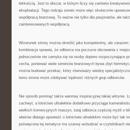
lekkością. Jest to obszar, w którym liczy się zarówno kreatywnoś
eksploatacji. Tego rodzaju serwis może więc skutecznie upowsze
współpracą branżową. To ważne nie tylko dla pasjonatów, ale tak
zainteresowanych współpracą.
Wizerunek strony można określić jako kompetentny, ale zarazem 
kombinacja sprawia, że odbiorca ma poczucie obcowania z miejsc
jednocześnie nie zamyka się na osoby dopiero rozpoczynające p
cecha, ponieważ wiele serwisów branżowych bywa zbyt hermetycz
można budować przekaz, który równoważy wiedzę specjalistyczną 
temu strona może zdobywać lojalność różnych grup odbiorców.
Nie sposób pominąć także warstwy inspiracyjnej takiej witrynie. 
zachwyt, a lotnictwo ultralekkie dodatkowo przyciąga kameralnoś
wielkich komercyjnych maszyn, tutaj odbiorca częściej myśli o bli
właśnie dlatego opowieść o lotnictwie ultralekkim może być tak in
poświęcona tej tematyce ma szansę wzbudzać w czytelnikach nie 