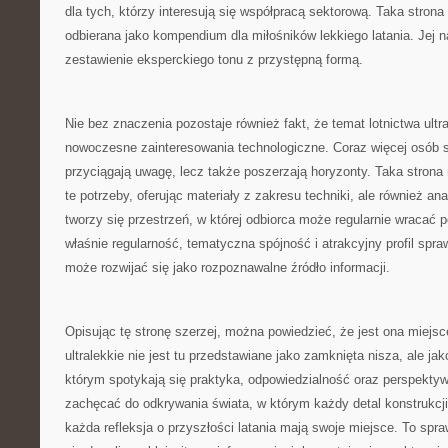
dla tych, którzy interesują się współpracą sektorową. Taka stro
odbierana jako kompendium dla miłośników lekkiego latania. Jej na
zestawienie eksperckiego tonu z przystępną formą.
Nie bez znaczenia pozostaje również fakt, że temat lotnictwa ultr
nowoczesne zainteresowania technologiczne. Coraz więcej osób sz
przyciągają uwagę, lecz także poszerzają horyzonty. Taka stron
te potrzeby, oferując materiały z zakresu techniki, ale również a
tworzy się przestrzeń, w której odbiorca może regularnie wracać p
właśnie regularność, tematyczna spójność i atrakcyjny profil spraw
może rozwijać się jako rozpoznawalne źródło informacji.
Opisując tę stronę szerzej, można powiedzieć, że jest ona miejsc
ultralekkie nie jest tu przedstawiane jako zamknięta nisza, ale ja
którym spotykają się praktyka, odpowiedzialność oraz perspekty
zachęcać do odkrywania świata, w którym każdy detal konstrukcji
każda refleksja o przyszłości latania mają swoje miejsce. To spra