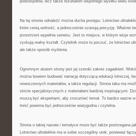
podzespołów, lecz także rezultatem wspólnego wysiłku wielu środ
Na tej stronie odnaleźć można ducha postępu. Lotnictwo ultralekki
które cenią wolność, a jednocześnie szanują precyzję. Właśnie te
przestrzeni wypełnia serwisu. Jest to miejsce, w którym wizje wzn
zyskują realny kształt. Czytelnik może tu poczuć, że lotnictwo ultr
ale także sposób myślenia.
Ogromnym atutem strony jest jej szeroki zakres zagadnień. Wokół 
można bowiem budować narrację dotyczącą edukacji lotniczej, be
nowoczesnych materiałów, a także regulacji. Strona taka ma możl
stricte specjalistycznych z materiałami bardziej inspirującymi. D
muszą być ekspertami, aby zrozumieć temat. To bardzo ważne w 
treść powinna być jednocześnie wiarygodna i czytelna.
Strona o takiej nazwie i tematyce może być także postrzegana j
Lotnictwo ultralekkie ma w sobie szczególny urok, ponieważ łąc