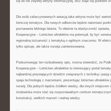
się do roli zwykłej witryny informacyjnej, lecz staje się punktem ins
Dla osób zafascynowanych awiacją taka witryna może być warto
lotniczej tematyce. Dla nowych odbiorców będzie natomiast pun
poznawania lekkiego latania. To właśnie ta elastyczność sprawia
Kooperacyjne – Lotnictwo ultralekkie ma potencjał, by być ser
regionalną tożsamość z tematyką o ogólnym znaczeniu. W efekcie
tylko opisuje, ale także rozwija zainteresowania.
Podsumowując ten rozbudowany opis, można stwierdzić, że Podk
Kooperacyjne – Lotnictwo ultralekkie to interesujący portal temat
najbardziej porywających dziedzin związanych z techniką i pasją c
spaja technologię z marzeniami, prezentując lotnictwo ultralekkie
rozwój. Dla jednych będzie źródłem wiedzy, dla innych miejscem in
środowiska może stać się rozpoznawalnym centrum tematycznym.
konstrukcji, wielkich marzeń i realnej wiedzy.