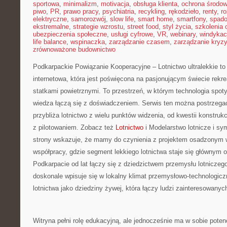
sportowa
,
minimalizm
,
motivacja
,
obsługa klienta
,
ochrona środow
piwo
,
PR
,
prawo pracy
,
psychiatria
,
recykling
,
rękodzieło
,
renty
,
ro
elektryczne
,
samorozwój
,
slow life
,
smart home
,
smartfony
,
spado
ekstremalne
,
strategie wzrostu
,
street food
,
styl życia
,
szkolenia 
ubezpieczenia społeczne
,
usługi cyfrowe
,
VR
,
webinary
,
windykac
life balance
,
wspinaczka
,
zarządzanie czasem
,
zarządzanie kryz
zrównoważone budownictwo
Podkarpackie Powiązanie Kooperacyjne – Lotnictwo ultralekkie t
internetowa, która jest poświęcona na pasjonującym świecie rekre
statkami powietrznymi. To przestrzeń, w którym technologia spotyk
wiedza łączą się z doświadczeniem. Serwis ten można postrzegać
przybliża lotnictwo z wielu punktów widzenia, od kwestii konstru
z pilotowaniem. Zobacz też
Lotnictwo
i Modelarstwo lotnicze i sy
strony wskazuje, że mamy do czynienia z projektem osadzonym w 
współpracy, gdzie segment lekkiego lotnictwa staje się głównym
Podkarpacie od lat łączy się z dziedzictwem przemysłu lotniczego
doskonale wpisuje się w lokalny klimat przemysłowo-technologicz
lotnictwa jako dziedziny żywej, która łączy ludzi zainteresowany
Witryna pełni rolę edukacyjną, ale jednocześnie ma w sobie potencj