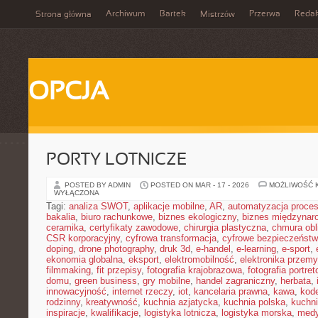
Archiwum
Bartek
Przerwa
Redak
Strona główna
Mistrzów
OPCJA
PORTY LOTNICZE
POSTED BY ADMIN
POSTED ON MAR - 17 - 2026
MOŻLIWOŚĆ 
WYŁĄCZONA
Tagi:
analiza SWOT
,
aplikacje mobilne
,
AR
,
automatyzacja proce
bakalia
,
biuro rachunkowe
,
biznes ekologiczny
,
biznes międzynar
ceramika
,
certyfikaty zawodowe
,
chirurgia plastyczna
,
chmura obl
CSR korporacyjny
,
cyfrowa transformacja
,
cyfrowe bezpieczeńst
doping
,
drone photography
,
druk 3d
,
e-handel
,
e-learning
,
e-sport
,
ekonomia globalna
,
eksport
,
elektromobilność
,
elektronika przem
filmmaking
,
fit przepisy
,
fotografia krajobrazowa
,
fotografia portre
domu
,
green business
,
gry mobilne
,
handel zagraniczny
,
herbata
,
innowacyjność
,
internet rzeczy
,
iot
,
kancelaria prawna
,
kawa
,
kod
rodzinny
,
kreatywność
,
kuchnia azjatycka
,
kuchnia polska
,
kuchn
inspiracje
,
kwalifikacje
,
logistyka lotnicza
,
logistyka morska
,
medy