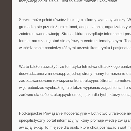
motywację do działania. Jest to świat marzeń i konkretów.
Serwis może pełnić również funkcję platformy wymiany wiedzy. Wo
gromadzą się przecież projektanci, adepci latania, organizatorzy
zainteresowane awiacją. Strona, która porządkuje informacje i prez
formie, ma szansę stać się cyfrowym centrum tematycznym. Tego
współdziałanie pomiędzy różnymi uczestnikami rynku i pasjonatam
Warto także zauważyć, że tematyka lotnictwa ultralekkiego bardz
doświadczenie z innowacją. Z jednej strony mamy tu marzenie o 
zaś zaawansowane rozwiązania konstrukcyjne. Strona internetowa
więc pobudzać wyobraźnię, ale także wyjaśniać zagadnienia. To s
zarówno dla osób szukających emocji, jak i dla tych, którzy cenią
Podkarpackie Powiązanie Kooperacyjne – Lotnictwo ultralekkie m
specjalistyczny portal informacyjny, który promuje wiedzę związ
awiacją lekką. To miejsce dla osób, które chcą poznawać świat m