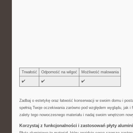
Trwałość
Odporność na wilgoć
Możliwość malowania
✔️
✔️
✔️
Zadbaj o estetykę oraz łatwość konserwacji w swoim⁤ domu i posta
spełnią⁣ Twoje oczekiwania zarówno pod względem wyglądu, jak​ i 
zalety tego nowoczesnego materiału i nadaj swoim wnętrzom nowy
Korzystaj z funkcjonalności i zastosowań ⁢płyty alumin
Płyta aluminiowa to materiał, który znajduje coraz szersze​ zastos