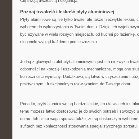
Cię swoją trwałością i‌ elegancją.
Poznaj trwałość i lekkość płyty aluminiowej
Płyty aluminiowe są nie tylko trwałe, ale także ⁤niezwykle lekkie,
wyborem do wykorzystania w Twoim‌ domu.​ Dzięki ich wyjątkow
być ‌używane w wielu różnych miejscach, od kuchni po łazienkę,
elegancki wygląd każdemu pomieszczeniu.
Jedną z głównych zalet płyt aluminiowych⁣ jest ich niezwykła trwał
odporności na korozję ⁤i uszkodzenia mechaniczne, mogą one służyć
konieczności wymiany. Dodatkowo, są łatwe w czyszczeniu i utrzy
praktycznym i funkcjonalnym rozwiązaniem do Twojego domu.
Ponadto, płyty aluminiowe są bardzo lekkie, co ułatwia ich instala
temu możesz łatwo dostosować⁢ je do swoich potrzeb ‍i stworzyć 
domu. Ich ⁣niska⁤ waga sprawia także, że są doskonałym wyborem 
sufitach bez konieczności stosowania specjalistycznego sprzętu.