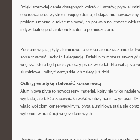
Dzięki szerokiej gamie dostępnych kolorów i wzorów, płyty‍ alumi
dopasowane do wystroju Twojego⁤ domu, dodając mu nowoczesny i
problemu można je także malować, co pozwala na jeszcze większą
indywidualnego charakteru każdemu pomieszczeniu.
Podsumowując, płyty aluminiowe to doskonałe rozwiązanie do Tw
sobie trwałość, lekkość i elegancję. Dzięki nim możesz stworzyć 
wnętrza,‌ które będą cieszyć oczy‍ przez wiele lat. Nie wahaj się w
aluminiowe i odkryć wszystkie ich zalety już dziś!
Odkryj estetykę i łatwość konserwacji
Aluminiowa płyta to nowoczesny ⁣materiał, który nie tylko nadaje
wyglądu, ale także zapewnia łatwość w utrzymaniu czystości. ‍Dzi
właściwościom konserwacyjnym, płyta aluminiowa⁤ stała się coraz
wyborem w aranżacji wnętrz domowych.
Dowiedz się, dlaczego warto zainwestować w aluminiowe płyty d