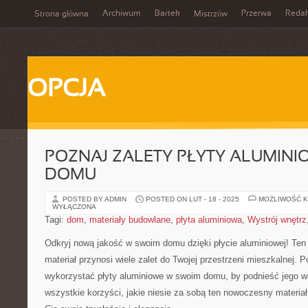
Archiwum
Bartek
Przerwa
Redak
Strona główna
Mistrzów
OPCJA
POZNAJ ZALETY PŁYTY ALUMINI
DOMU
POSTED BY ADMIN
POSTED ON LUT - 18 - 2025
MOŻLIWOŚĆ 
WYŁĄCZONA
Tagi:
dom
,
materiały budowlane
,
płyta aluminiowa
,
Wystrój wnętrz
Odkryj nową jakość w swoim domu dzięki płycie aluminiowej! Ten 
materiał przynosi wiele zalet do Twojej⁤ przestrzeni mieszkalnej. 
wykorzystać płyty aluminiowe w swoim domu, by podnieść jego wa
wszystkie korzyści, jakie⁤ niesie za sobą ten nowoczesny materiał,