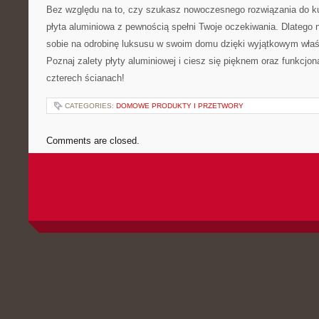
Bez względu na to, czy szukasz nowoczesnego rozwiązania do kuch
płyta aluminiowa z pewnością spełni Twoje oczekiwania. Dlatego ni
sobie na odrobinę luksusu w swoim domu dzięki wyjątkowym właśc
Poznaj zalety płyty aluminiowej i ‌ciesz ‍się pięknem oraz funkcj
czterech ścianach!
CATEGORIES:
DOMOWE PRODUKTY I PRZETWORY
Comments are closed.