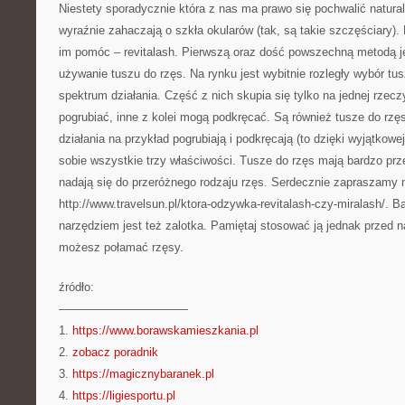
Niestety sporadycznie która z nas ma prawo się pochwalić natural
wyraźnie zahaczają o szkła okularów (tak, są takie szczęściary).
im pomóc – revitalash. Pierwszą oraz dość powszechną metodą je
używanie tuszu do rzęs. Na rynku jest wybitnie rozległy wybór tu
spektrum działania. Część z nich skupia się tylko na jednej rze
pogrubiać, inne z kolei mogą podkręcać. Są również tusze do rzęs
działania na przykład pogrubiają i podkręcają (to dzięki wyjątkow
sobie wszystkie trzy właściwości. Tusze do rzęs mają bardzo prz
nadają się do przeróżnego rodzaju rzęs. Serdecznie zapraszamy 
http://www.travelsun.pl/ktora-odzywka-revitalash-czy-miralash/. 
narzędziem jest też zalotka. Pamiętaj stosować ją jednak przed n
możesz połamać rzęsy.
źródło:
———————————
1.
https://www.borawskamieszkania.pl
2.
zobacz poradnik
3.
https://magicznybaranek.pl
4.
https://ligiesportu.pl