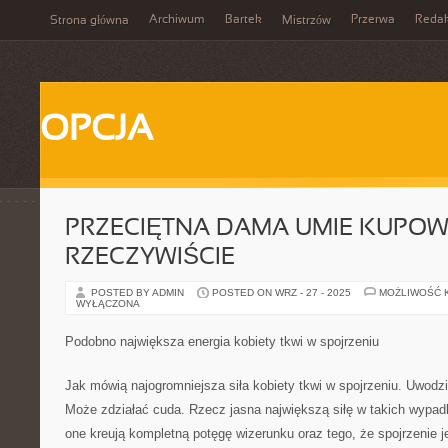
Archiwum
Bartek
Przerwa
Redak
Strona główna
Mistrzów
OPCJA
PRZECIĘTNA DAMA UMIE KUPO
RZECZYWIŚCIE
POSTED BY ADMIN
POSTED ON WRZ - 27 - 2025
MOŻLIWOŚĆ 
WYŁĄCZONA
Podobno największa energia kobiety tkwi w spojrzeniu
Jak mówią najogromniejsza siła kobiety tkwi w spojrzeniu. Uwodzi
Może zdziałać cuda. Rzecz jasna największą siłę w takich wypad
one kreują kompletną potęgę wizerunku oraz tego, że spojrzenie j