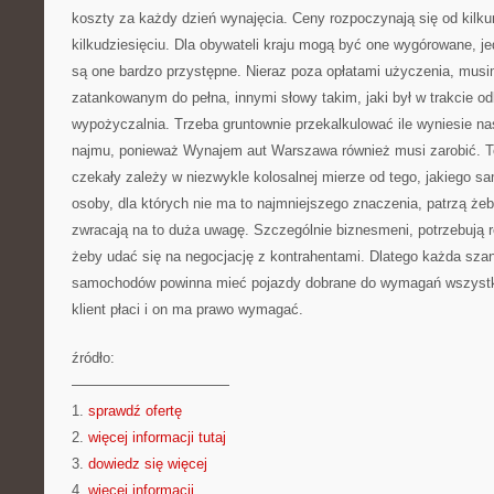
koszty za każdy dzień wynajęcia. Ceny rozpoczynają się od kilk
kilkudziesięciu. Dla obywateli kraju mogą być one wygórowane, je
są one bardzo przystępne. Nieraz poza opłatami użyczenia, mus
zatankowanym do pełna, innymi słowy takim, jaki był w trakcie od
wypożyczalnia. Trzeba gruntownie przekalkulować ile wyniesie na
najmu, ponieważ Wynajem aut Warszawa również musi zarobić. To
czekały zależy w niezwykle kolosalnej mierze od tego, jakiego 
osoby, dla których nie ma to najmniejszego znaczenia, patrzą żeby 
zwracają na to duża uwagę. Szczególnie biznesmeni, potrzebują 
żeby udać się na negocjację z kontrahentami. Dlatego każda sza
samochodów powinna mieć pojazdy dobrane do wymagań wszystki
klient płaci i on ma prawo wymagać.
źródło:
———————————
1.
sprawdź ofertę
2.
więcej informacji tutaj
3.
dowiedz się więcej
4.
więcej informacji