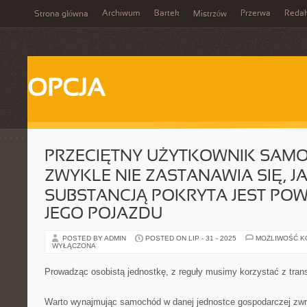
Archiwum
Bartek
Przerwa
Redak
Strona główna
Mistrzów
OPCJA
PRZECIĘTNY UŻYTKOWNIK SAM
ZWYKLE NIE ZASTANAWIA SIĘ, J
SUBSTANCJĄ POKRYTA JEST POW
JEGO POJAZDU
POSTED BY ADMIN
POSTED ON LIP - 31 - 2025
MOŻLIWOŚĆ 
WYŁĄCZONA
Prowadząc osobistą jednostkę, z reguły musimy korzystać z tr
Warto wynajmując samochód w danej jednostce gospodarczej zwr