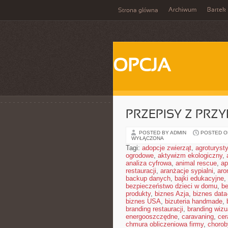
Archiwum
Bartek
Strona główna
OPCJA
PRZEPISY Z PRZ
POSTED BY ADMIN
POSTED ON
WYŁĄCZONA
Tagi:
adopcje zwierząt
,
agroturyst
ogrodowe
,
aktywizm ekologiczny
,
analiza cyfrowa
,
animal rescue
,
ap
restauracji
,
aranżacje sypialni
,
aro
backup danych
,
bajki edukacyjne
,
bezpieczeństwo dzieci w domu
,
be
produkty
,
biznes Azja
,
biznes data
biznes USA
,
bizuteria handmade
,
branding restauracji
,
branding wizu
energooszczędne
,
caravaning
,
cer
chmura obliczeniowa firmy
,
chorob