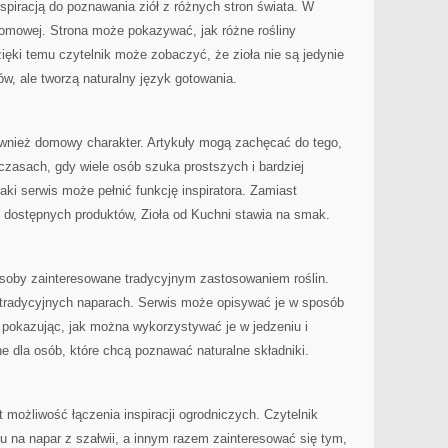
spiracją do poznawania ziół z różnych stron świata. W
domowej. Strona może pokazywać, jak różne rośliny
ęki temu czytelnik może zobaczyć, że zioła nie są jedynie
w, ale tworzą naturalny język gotowania.
ównież domowy charakter. Artykuły mogą zachęcać do tego,
czasach, gdy wiele osób szuka prostszych i bardziej
ki serwis może pełnić funkcję inspiratora. Zamiast
o dostępnych produktów, Zioła od Kuchni stawia na smak.
soby zainteresowane tradycyjnym zastosowaniem roślin.
w tradycyjnych naparach. Serwis może opisywać je w sposób
pokazując, jak można wykorzystywać je w jedzeniu i
ne dla osób, które chcą poznawać naturalne składniki.
 możliwość łączenia inspiracji ogrodniczych. Czytelnik
 na napar z szałwii, a innym razem zainteresować się tym,