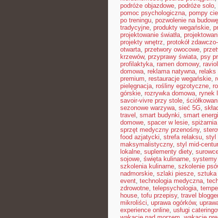
podróże objazdowe
,
podróże solo
,
pomoc psychologiczna
,
pompy cie
po treningu
,
pozwolenie na budow
tradycyjne
,
produkty wegańskie
,
p
projektowanie światła
,
projektowan
projekty wnętrz
,
protokół zdawczo-
otwarta
,
przetwory owocowe
,
prze
krzewów
,
przyprawy świata
,
psy pr
profilaktyka
,
ramen domowy
,
ravio
domowa
,
reklama natywna
,
relaks
premium
,
restauracje wegańskie
,
pielęgnacja
,
rośliny egzotyczne
,
r
górskie
,
rozrywka domowa
,
rynek 
savoir-vivre przy stole
,
ściółkowan
sezonowe warzywa
,
sieć 5G
,
skła
travel
,
smart budynki
,
smart energ
domowe
,
spacer w lesie
,
spiżarni
sprzęt medyczny przenośny
,
ster
food azjatycki
,
strefa relaksu
,
styl
maksymalistyczny
,
styl mid-centu
lokalne
,
suplementy diety
,
surowce
sojowe
,
święta kulinarne
,
systemy 
szkolenia kulinarne
,
szkolenie psó
nadmorskie
,
szlaki piesze
,
sztuka
event
,
technologia medyczna
,
tec
zdrowotne
,
telepsychologia
,
tempe
house
,
tofu przepisy
,
travel blogge
mikroliści
,
uprawa ogórków
,
uprawa
experience online
,
usługi caterin
wakacje nad morzem
,
wakacje pr