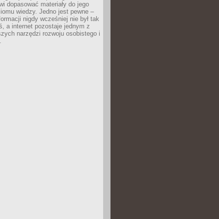
wi dopasować materiały do jego
ziomu wiedzy. Jedno jest pewne –
formacji nigdy wcześniej nie był tak
iś, a internet pozostaje jednym z
szych narzędzi rozwoju osobistego i
.