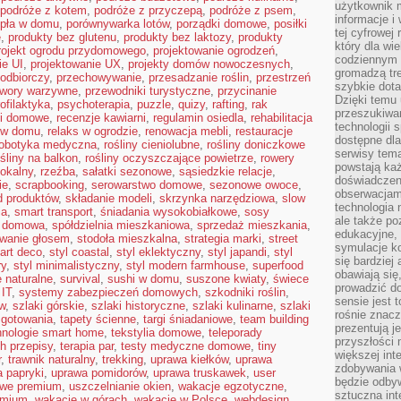
użytkownik 
podróże z kotem
,
podróże z przyczepą
,
podróże z psem
,
informacje i
pła w domu
,
porównywarka lotów
,
porządki domowe
,
posiłki
tej cyfrowej 
ę
,
produkty bez glutenu
,
produkty bez laktozy
,
produkty
który dla wi
rojekt ogrodu przydomowego
,
projektowanie ogrodzeń
,
codziennym k
ie UI
,
projektowanie UX
,
projekty domów nowoczesnych
,
gromadzą tre
odbiorczy
,
przechowywanie
,
przesadzanie roślin
,
przestrzeń
szybkie dota
twory warzywne
,
przewodniki turystyczne
,
przycinanie
Dzięki temu 
ofilaktyka
,
psychoterapia
,
puzzle
,
quizy
,
rafting
,
rak
przeszukiwan
li domowe
,
recenzje kawiarni
,
regulamin osiedla
,
rehabilitacja
technologii s
 w domu
,
relaks w ogrodzie
,
renowacja mebli
,
restauracje
dostępne dla
robotyka medyczna
,
rośliny cieniolubne
,
rośliny doniczkowe
serwisy tema
ośliny na balkon
,
rośliny oczyszczające powietrze
,
rowery
powstają każ
lokalny
,
rzeźba
,
sałatki sezonowe
,
sąsiedzkie relacje
,
doświadczen
ie
,
scrapbooking
,
serowarstwo domowe
,
sezonowe owoce
,
obserwacjam
d produktów
,
składanie modeli
,
skrzynka narzędziowa
,
slow
technologia n
ia
,
smart transport
,
śniadania wysokobiałkowe
,
sosy
ale także po
a domowa
,
spółdzielnia mieszkaniowa
,
sprzedaż mieszkania
,
edukacyjne, 
owanie głosem
,
stodoła mieszkalna
,
strategia marki
,
street
symulacje k
 art deco
,
styl coastal
,
styl eklektyczny
,
styl japandi
,
styl
się bardziej
ry
,
styl minimalistyczny
,
styl modern farmhouse
,
superfood
obawiają się
 naturalne
,
survival
,
sushi w domu
,
suszone kwiaty
,
świece
prowadzić d
IT
,
systemy zabezpieczeń domowych
,
szkodniki roślin
,
sensie jest 
w
,
szlaki górskie
,
szlaki historyczne
,
szlaki kulinarne
,
szlaki
rośnie znacze
 gotowania
,
tapety ścienne
,
targi śniadaniowe
,
team building
prezentują j
hnologie smart home
,
tekstylia domowe
,
teleporady
przyszłości
h przepisy
,
terapia par
,
testy medyczne domowe
,
tiny
większej int
r
,
trawnik naturalny
,
trekking
,
uprawa kiełków
,
uprawa
zdobywania 
 papryki
,
uprawa pomidorów
,
uprawa truskawek
,
user
będzie odbyw
gowe premium
,
uszczelnianie okien
,
wakacje egzotyczne
,
sztuczna in
emium
,
wakacje w górach
,
wakacje w Polsce
,
webdesign
,