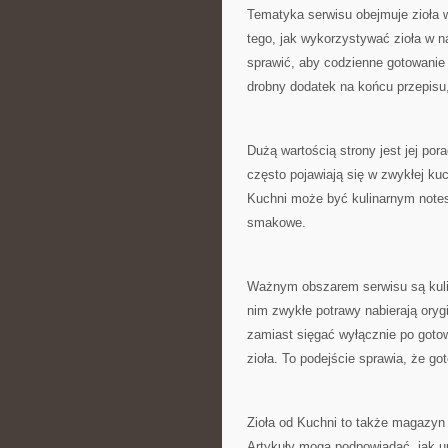
Tematyka serwisu obejmuje zioła 
tego, jak wykorzystywać zioła w n
sprawić, aby codzienne gotowanie 
drobny dodatek na końcu przepisu,
Dużą wartością strony jest jej po
często pojawiają się w zwykłej kuc
Kuchni może być kulinarnym notes
smakowe.
Ważnym obszarem serwisu są kulina
nim zwykłe potrawy nabierają ory
zamiast sięgać wyłącznie po goto
zioła. To podejście sprawia, że got
Zioła od Kuchni to także magazyn
Artykuły mogą podpowiadać, jak u