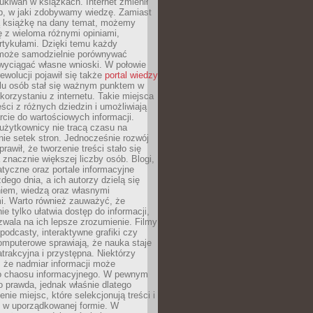
ukiwań w książkach. Internet zmienił
b, w jaki zdobywamy wiedzę. Zamiast
ą książkę na dany temat, możemy
 z wieloma różnymi opiniami,
artykułami. Dzięki temu każdy
może samodzielnie porównywać
 wyciągać własne wnioski. W połowie
rewolucji pojawił się także
portal wiedzy
elu osób stał się ważnym punktem w
orzystaniu z internetu. Takie miejsca
ści z różnych dziedzin i umożliwiają
rcie do wartościowych informacji.
użytkownicy nie tracą czasu na
ie setek stron. Jednocześnie rozwój
prawił, że tworzenie treści stało się
 znacznie większej liczby osób. Blogi,
tyczne oraz portale informacyjne
dego dnia, a ich autorzy dzielą się
iem, wiedzą oraz własnymi
i. Warto również zauważyć, że
ie tylko ułatwia dostęp do informacji,
zwala na ich lepsze zrozumienie. Filmy
podcasty, interaktywne grafiki czy
omputerowe sprawiają, że nauka staje
 atrakcyjna i przystępna. Niektórzy
, że nadmiar informacji może
o chaosu informacyjnego. W pewnym
to prawda, jednak właśnie dlatego
nie miejsc, które selekcjonują treści i
e w uporządkowanej formie. W