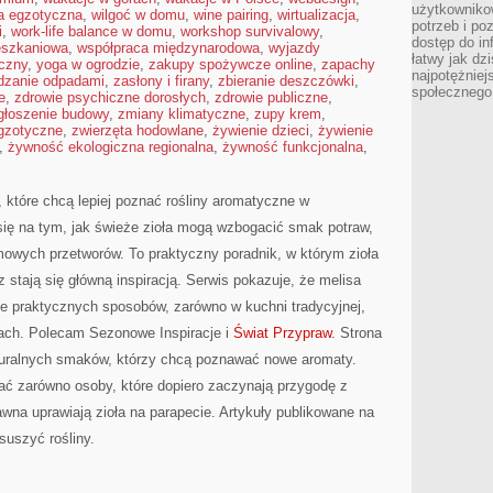
użytkowniko
ia egzotyczna
,
wilgoć w domu
,
wine pairing
,
wirtualizacja
,
potrzeb i po
i
,
work-life balance w domu
,
workshop survivalowy
,
dostęp do in
eszkaniowa
,
współpraca międzynarodowa
,
wyjazdy
łatwy jak dz
czny
,
yoga w ogrodzie
,
zakupy spożywcze online
,
zapachy
najpotężniej
dzanie odpadami
,
zasłony i firany
,
zbieranie deszczówki
,
społecznego
e
,
zdrowie psychiczne dorosłych
,
zdrowie publiczne
,
głoszenie budowy
,
zmiany klimatyczne
,
zupy krem
,
egzotyczne
,
zwierzęta hodowlane
,
żywienie dzieci
,
żywienie
,
żywność ekologiczna regionalna
,
żywność funkcjonalna
,
, które chcą lepiej poznać rośliny aromatyczne w
się na tym, jak świeże zioła mogą wzbogacić smak potraw,
mowych przetworów. To praktyczny poradnik, w którym zioła
z stają się główną inspiracją. Serwis pokazuje, że melisa
 praktycznych sposobów, zarówno w kuchni tradycyjnej,
sach. Polecam Sezonowe Inspiracje i
Świat Przypraw
. Strona
turalnych smaków, którzy chcą poznawać nowe aromaty.
ać zarówno osoby, które dopiero zaczynają przygodę z
 dawna uprawiają zioła na parapecie. Artykuły publikowane na
suszyć rośliny.