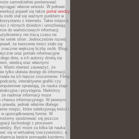
może samodzielnie porównywać
 wyciągać własne wnioski. W połowie
rewolucji pojawił się także
portal wiedzy
elu osób stał się ważnym punktem w
orzystaniu z internetu. Takie miejsca
ści z różnych dziedzin i umożliwiają
rcie do wartościowych informacji.
użytkownicy nie tracą czasu na
ie setek stron. Jednocześnie rozwój
prawił, że tworzenie treści stało się
 znacznie większej liczby osób. Blogi,
tyczne oraz portale informacyjne
dego dnia, a ich autorzy dzielą się
iem, wiedzą oraz własnymi
i. Warto również zauważyć, że
ie tylko ułatwia dostęp do informacji,
zwala na ich lepsze zrozumienie. Filmy
podcasty, interaktywne grafiki czy
omputerowe sprawiają, że nauka staje
 atrakcyjna i przystępna. Niektórzy
, że nadmiar informacji może
o chaosu informacyjnego. W pewnym
to prawda, jednak właśnie dlatego
nie miejsc, które selekcjonują treści i
e w uporządkowanej formie. W
 możemy spodziewać się jeszcze
egracji technologii z procesem
wiedzy. Być może za kilka lat nauka
ać się w wirtualnej rzeczywistości, a
teligencja będzie pomagała każdemu