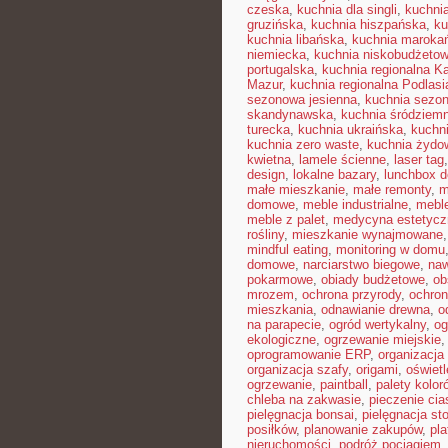
czeska
,
kuchnia dla singli
,
kuchni
gruzińska
,
kuchnia hiszpańska
,
ku
kuchnia libańska
,
kuchnia maroka
niemiecka
,
kuchnia niskobudżeto
portugalska
,
kuchnia regionalna K
Mazur
,
kuchnia regionalna Podlasi
sezonowa jesienna
,
kuchnia sezon
skandynawska
,
kuchnia śródziem
turecka
,
kuchnia ukraińska
,
kuchn
kuchnia zero waste
,
kuchnia żydo
kwietna
,
lamele ścienne
,
laser tag
design
,
lokalne bazary
,
lunchbox d
małe mieszkanie
,
małe remonty
,
m
domowe
,
meble industrialne
,
mebl
meble z palet
,
medycyna estetycz
rośliny
,
mieszkanie wynajmowane
mindful eating
,
monitoring w domu
domowe
,
narciarstwo biegowe
,
naw
pokarmowe
,
obiady budżetowe
,
ob
mrozem
,
ochrona przyrody
,
ochro
mieszkania
,
odnawianie drewna
,
o
na parapecie
,
ogród wertykalny
,
og
ekologiczne
,
ogrzewanie miejskie
oprogramowanie ERP
,
organizacj
organizacja szafy
,
origami
,
oświet
ogrzewanie
,
paintball
,
palety kolor
chleba na zakwasie
,
pieczenie cia
pielęgnacja bonsai
,
pielęgnacja st
posiłków
,
planowanie zakupów
,
pl
nieruchomości
,
podróż pociągiem