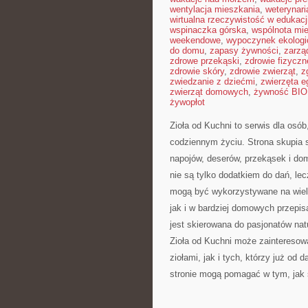
wentylacja mieszkania
,
weterynar
wirtualna rzeczywistość w edukacj
wspinaczka górska
,
wspólnota mi
weekendowe
,
wypoczynek ekologi
do domu
,
zapasy żywności
,
zarzą
zdrowe przekąski
,
zdrowie fizyczn
zdrowie skóry
,
zdrowie zwierząt
,
z
zwiedzanie z dziećmi
,
zwierzęta 
zwierząt domowych
,
żywność BIO
żywopłot
Zioła od Kuchni to serwis dla osób
codziennym życiu. Strona skupia 
napojów, deserów, przekąsek i do
nie są tylko dodatkiem do dań, lec
mogą być wykorzystywane na wiele
jak i w bardziej domowych przepi
jest skierowana do pasjonatów na
Zioła od Kuchni może zainteresow
ziołami, jak i tych, którzy już od
stronie mogą pomagać w tym, jak 