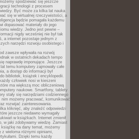
 możemy spodziewać się jeszcze
egracji technologii z procesem
wiedzy. Być może za kilka lat nauka
ać się w wirtualnej rzeczywistości, a
teligencja będzie pomagała każdemu
wi dopasować materiały do jego
ziomu wiedzy. Jedno jest pewne –
formacji nigdy wcześniej nie był tak
iś, a internet pozostaje jednym z
szych narzędzi rozwoju osobistego i
.
 od zawsze wpływała na rozwój
 jednak w ostatnich dekadach tempo
 się naprawdę imponujące. Jeszcze
t lat temu komputery zajmowały całe
a, a dostęp do informacji był
do bibliotek, książek i encyklopedii.
każdy człowiek nosi w kieszeni
 które ma większą moc obliczeniową
omputery naukowe. Smartfony, tablety
ry stały się narzędziami codziennego
ki nim możemy pracować, komunikować
raz rozwijać zainteresowania.
lka kliknięć, aby znaleźć odpowiedzi
 które jeszcze niedawno wymagały
ukiwań w książkach. Internet zmienił
b, w jaki zdobywamy wiedzę. Zamiast
ą książkę na dany temat, możemy
 z wieloma różnymi opiniami,
artykułami. Dzięki temu każdy