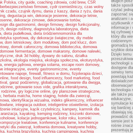
długich posz
ak Polska
,
city guide
,
coaching zdrowia
,
cold brew
,
CSR
także sposó
berbezpieczeństwo firmowe
,
cydr rzemieślniczy
,
czas wolny
czytać jedn
nik czadu
,
czujnik dymu
,
dania z kaszy
,
dania z ryżu
,
dania
zapoznać się
ring
,
degustacja win
,
dekoracje jesienne
,
dekoracje letnie
,
analizami i 
iosenne
,
dekoracje zimowe
,
dekorowanie tortów
,
użytkownik 
esign dla gastronomii
,
design firmowy
,
design funkcjonalny
,
informacje i
ch
,
design roślinny
,
diagnostyka laboratoryjna
,
dieta
tej cyfrowej 
a
,
dieta pudełkowa
,
dieta śródziemnomorska dla
który dla wi
etetyka sportowa
,
diy dekoracje świąteczne
,
diy meble
codziennym k
ów
,
dom letniskowy
,
dom modułowy
,
dom pod klucz
,
dom
gromadzą tre
etowy
,
domek całoroczny
,
domowa biblioteczka
,
domowa
szybkie dota
domowe fermentacje
,
domowe makarony
,
domowe nalewki
,
Dzięki temu 
tetyczne
,
druk 3d hobby
,
dywany do salonu
,
działka
przeszukiwan
szkolna
,
ekologia miejska
,
ekologia społeczna
,
ekoturystyka
,
technologii s
na
,
energia jądrowa
,
energia solarna
,
escape room domowy
,
dostępne dla
e integracyjne
,
eventy gastronomiczne
,
eventy
serwisy tema
ntowane napoje
,
firewall
,
fitness w domu
,
fizjoterapia dzieci
,
powstają każ
nline
,
food design
,
food influencerzy
,
food marketing
,
food
doświadczen
tival
,
garaż podziemny
,
globalizacja
,
gotowanie dla dwojga
,
obserwacjam
odzinne
,
gotowanie sous vide
,
grafika interaktywna
,
technologia n
 rodzinne
,
gry logiczne online
,
gry planszowe strategiczne
,
ale także po
y
,
herbata matcha
,
home staging
,
hotele dla zwierząt
,
edukacyjne, 
omowa
,
identyfikacja wizualna
,
indeks glikemiczny
,
influencer
symulacje k
dowlane
,
integracja outdoor
,
inteligentne oświetlenie
,
izolacja
się bardziej
dzenie intuicyjne
,
kącik czytelniczy
,
kampery
,
karmnik dla
obawiają się
 aranżacja
,
kayaking
,
kemping rodzinny
,
kiszonki domowe
,
prowadzić d
lkoholowe
,
kolacje jednogarnkowe
,
kolor roku
,
kominki
sensie jest 
kompozycje kwiatowe
,
konferencje kulinarne
,
konferencje
rośnie znacze
etyki dla zwierząt
,
kotłownia domowa
,
kreatywne hobby
,
prezentują j
ska
,
kuchnia brazylijska
,
kuchnia campingowa
,
kuchnia