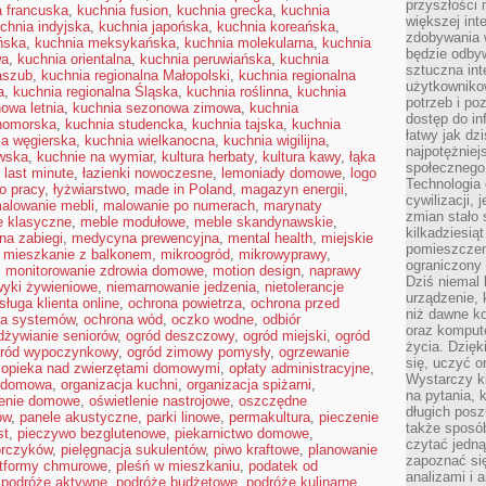
przyszłości
a francuska
,
kuchnia fusion
,
kuchnia grecka
,
kuchnia
większej int
chnia indyjska
,
kuchnia japońska
,
kuchnia koreańska
,
zdobywania 
ńska
,
kuchnia meksykańska
,
kuchnia molekularna
,
kuchnia
będzie odbyw
wa
,
kuchnia orientalna
,
kuchnia peruwiańska
,
kuchnia
sztuczna in
aszub
,
kuchnia regionalna Małopolski
,
kuchnia regionalna
użytkowniko
a
,
kuchnia regionalna Śląska
,
kuchnia roślinna
,
kuchnia
potrzeb i po
owa letnia
,
kuchnia sezonowa zimowa
,
kuchnia
dostęp do in
nomorska
,
kuchnia studencka
,
kuchnia tajska
,
kuchnia
łatwy jak dz
ia węgierska
,
kuchnia wielkanocna
,
kuchnia wigilijna
,
najpotężniej
wska
,
kuchnie na wymiar
,
kultura herbaty
,
kultura kawy
,
łąka
społecznego
,
last minute
,
łazienki nowoczesne
,
lemoniady domowe
,
logo
Technologia
o pracy
,
łyżwiarstwo
,
made in Poland
,
magazyn energii
,
cywilizacji,
alowanie mebli
,
malowanie po numerach
,
marynaty
zmian stało
e klasyczne
,
meble modułowe
,
meble skandynawskie
,
kilkadziesią
na zabiegi
,
medycyna prewencyjna
,
mental health
,
miejskie
pomieszczeni
,
mieszkanie z balkonem
,
mikroogród
,
mikrowyprawy
,
ograniczony 
,
monitorowanie zdrowia domowe
,
motion design
,
naprawy
Dziś niemal 
yki żywieniowe
,
niemarnowanie jedzenia
,
nietolerancje
urządzenie,
sługa klienta online
,
ochrona powietrza
,
ochrona przed
niż dawne k
na systemów
,
ochrona wód
,
oczko wodne
,
odbiór
oraz kompute
dżywianie seniorów
,
ogród deszczowy
,
ogród miejski
,
ogród
życia. Dzię
ród wypoczynkowy
,
ogród zimowy pomysły
,
ogrzewanie
się, uczyć o
,
opieka nad zwierzętami domowymi
,
opłaty administracyjne
,
Wystarczy ki
a domowa
,
organizacja kuchni
,
organizacja spiżarni
,
na pytania,
lenie domowe
,
oświetlenie nastrojowe
,
oszczędne
długich posz
ów
,
panele akustyczne
,
parki linowe
,
permakultura
,
pieczenie
także sposó
st
,
pieczywo bezglutenowe
,
piekarnictwo domowe
,
czytać jedn
orczyków
,
pielęgnacja sukulentów
,
piwo kraftowe
,
planowanie
zapoznać się
atformy chmurowe
,
pleśń w mieszkaniu
,
podatek od
analizami i 
,
podróże aktywne
,
podróże budżetowe
,
podróże kulinarne
,