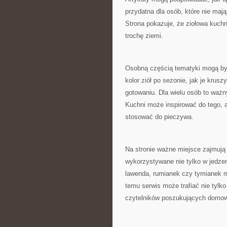
przydatna dla osób, które nie maj
Strona pokazuje, że ziołowa kuch
trochę ziemi.
Osobną częścią tematyki mogą by
kolor ziół po sezonie, jak je kru
gotowaniu. Dla wielu osób to ważn
Kuchni może inspirować do tego, a
stosować do pieczywa.
Na stronie ważne miejsce zajmują
wykorzystywane nie tylko w jedzeni
lawenda, rumianek czy tymianek mo
temu serwis może trafiać nie tylko
czytelników poszukujących domowy