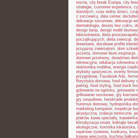
nocna
,
city break Europa
,
city bre
strategie
,
customer experience
,
cy
dorosłych
,
czas wolny dzieci
,
czuj
z soczewicy
,
data center
,
declutte
dekoracje sezonowe
,
dekoracje w
dermatologia
,
desery bez cukru
,
d
design lamp
,
design mebli biurowy
lekkostrawna
,
dieta przeciwzapaln
początkujących
,
dieta zwierząt
,
di
drewniane
,
docelowe profile klient
przyjazny zwierzętom
,
dom szkiel
pizzeria
,
domowe biuro inspiracje
,
domowe przetwory
,
doradztwo die
rekreacyjna
,
edukacja zdrowotna 
elektronika mobilna
,
energia ciepl
etykiety spożywcze
,
eventy firmow
przygodowe
,
Facebook Ads
,
ferme
florystyka domowa
,
food delivery o
pairing
,
food styling
,
food truck fes
gotowanie na ognisku
,
gotowanie r
grillowanie sezonowe
,
gry karciane
gry zespołowe
,
handmade produkt
hummus domowy
,
hydroponika d
marketing kampanie
,
inspekcje bu
akustyczna
,
izolacje termiczne
,
je
ptaków
,
kawa specialty
,
kawalerka
klimatyzacja smart
,
koktajle beza
ekologiczne
,
komórka lokatorska
,
naukowe żywienie
,
konkursy
,
kosm
księga wieczysta
,
kuchnia bałkań