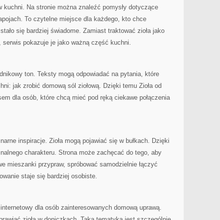
w kuchni. Na stronie można znaleźć pomysły dotyczące
apojach. To czytelne miejsce dla każdego, kto chce
stało się bardziej świadome. Zamiast traktować zioła jako
 serwis pokazuje je jako ważną część kuchni.
radnikowy ton. Teksty mogą odpowiadać na pytania, które
hni: jak zrobić domową sól ziołową. Dzięki temu Zioła od
em dla osób, które chcą mieć pod ręką ciekawe połączenia
rne inspiracje. Zioła mogą pojawiać się w bułkach. Dzięki
ginalnego charakteru. Strona może zachęcać do tego, aby
we mieszanki przypraw, spróbować samodzielnie łączyć
owanie staje się bardziej osobiste.
 internetowy dla osób zainteresowanych domową uprawą.
prawiać zioła w doniczkach. Taka tematyka jest szczególnie