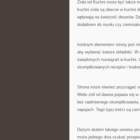
Zioła od Kuchni może być także in
kuchni zioła są obecne w kuchni 
wpływają na świeżość deserów. Dzi
dodatkiem do rosołu czy ziemniakó
Istotnym elementem strony jest r
aby wybierać świeże składniki. W 
świadomych rozwiązań w kuchni, ta
skomplikowanych receptur i trudn
Strona może również przyciągać o
Wiele ziół od dawna pojawia się 
bez nadmiernego skomplikowania, 
napojach. Tego typu treści są cen
Dużym atutem takiego serwisu jest
może jednego dnia szukać przepisu