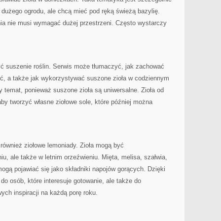
ą dużego ogrodu, ale chcą mieć pod ręką świeżą bazylię.
nia nie musi wymagać dużej przestrzeni. Często wystarczy
ć suszenie roślin. Serwis może tłumaczyć, jak zachować
szyć, a także jak wykorzystywać suszone zioła w codziennym
y temat, ponieważ suszone zioła są uniwersalne. Zioła od
by tworzyć własne ziołowe sole, które później można
 również ziołowe lemoniady. Zioła mogą być
u, ale także w letnim orzeźwieniu. Mięta, melisa, szałwia,
gą pojawiać się jako składniki napojów gorących. Dzięki
 do osób, które interesuje gotowanie, ale także do
ch inspiracji na każdą porę roku.