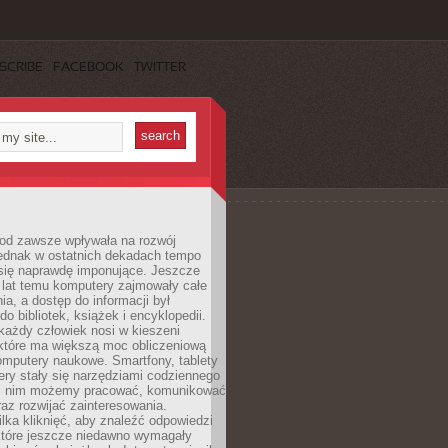
SCRIBE
FACEBOOK
TWITTER
 od zawsze wpływała na rozwój
 jednak w ostatnich dekadach tempo
 się naprawdę imponujące. Jeszcze
t lat temu komputery zajmowały całe
a, a dostęp do informacji był
do bibliotek, książek i encyklopedii.
każdy człowiek nosi w kieszeni
 które ma większą moc obliczeniową
omputery naukowe. Smartfony, tablety
ry stały się narzędziami codziennego
ki nim możemy pracować, komunikować
raz rozwijać zainteresowania.
lka kliknięć, aby znaleźć odpowiedzi
 które jeszcze niedawno wymagały