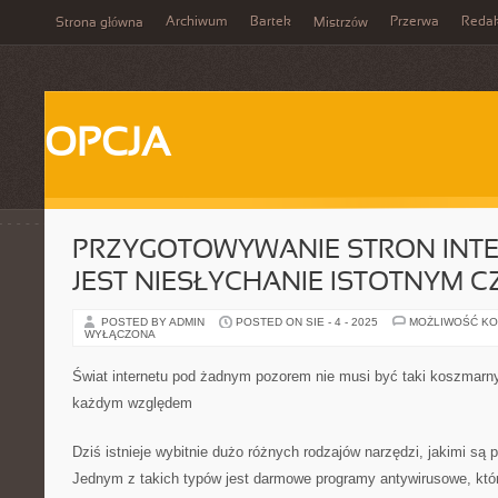
Archiwum
Bartek
Przerwa
Redak
Strona główna
Mistrzów
OPCJA
PRZYGOTOWYWANIE STRON INT
JEST NIESŁYCHANIE ISTOTNYM C
POSTED BY ADMIN
POSTED ON SIE - 4 - 2025
MOŻLIWOŚĆ K
WYŁĄCZONA
Świat internetu pod żadnym pozorem nie musi być taki koszmarn
każdym względem
Dziś istnieje wybitnie dużo różnych rodzajów narzędzi, jakimi s
Jednym z takich typów jest darmowe programy antywirusowe, któ