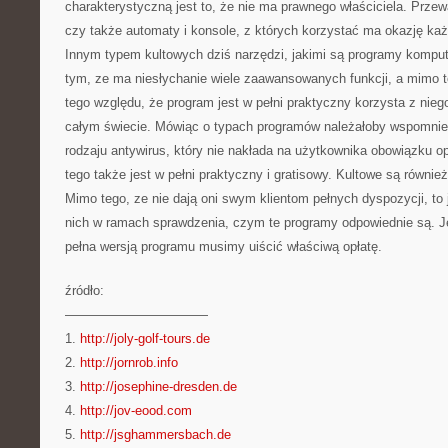
charakterystyczną jest to, że nie ma prawnego właściciela. Przew
czy także automaty i konsole, z których korzystać ma okazję ka
Innym typem kultowych dziś narzędzi, jakimi są programy komput
tym, ze ma niesłychanie wiele zaawansowanych funkcji, a mimo to,
tego względu, że program jest w pełni praktyczny korzysta z nie
całym świecie. Mówiąc o typach programów należałoby wspomnie
rodzaju antywirus, który nie nakłada na użytkownika obowiązku op
tego także jest w pełni praktyczny i gratisowy. Kultowe są równi
Mimo tego, ze nie dają oni swym klientom pełnych dyspozycji, t
nich w ramach sprawdzenia, czym te programy odpowiednie są. J
pełna wersją programu musimy uiścić właściwą opłatę.
źródło:
———————————
1.
http://joly-golf-tours.de
2.
http://jornrob.info
3.
http://josephine-dresden.de
4.
http://jov-eood.com
5.
http://jsghammersbach.de