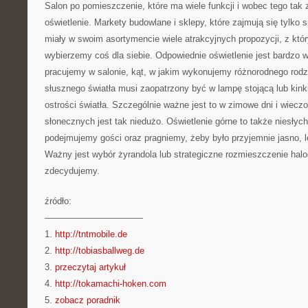
Salon po pomieszczenie, które ma wiele funkcji i wobec tego tak
oświetlenie. Markety budowlane i sklepy, które zajmują się tylko 
miały w swoim asortymencie wiele atrakcyjnych propozycji, z któ
wybierzemy coś dla siebie. Odpowiednie oświetlenie jest bardzo wa
pracujemy w salonie, kąt, w jakim wykonujemy różnorodnego rod
słusznego światła musi zaopatrzony być w lampę stojącą lub kinki
ostrości światła. Szczególnie ważne jest to w zimowe dni i wieczo
słonecznych jest tak niedużo. Oświetlenie górne to także niesłyc
podejmujemy gości oraz pragniemy, żeby było przyjemnie jasno, 
Ważny jest wybór żyrandola lub strategiczne rozmieszczenie halog
zdecydujemy.
źródło:
———————————
1.
http://tntmobile.de
2.
http://tobiasballweg.de
3.
przeczytaj artykuł
4.
http://tokamachi-hoken.com
5.
zobacz poradnik