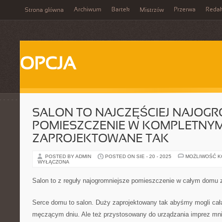
Archiwum
Bartek
Przerwa
Redak
Strona główna
Mistrzów
OPCJA
SALON TO NAJCZĘŚCIEJ NAJOGR
POMIESZCZENIE W KOMPLETNY
ZAPROJEKTOWANE TAK
POSTED BY ADMIN
POSTED ON SIE - 20 - 2025
MOŻLIWOŚĆ 
WYŁĄCZONA
Salon to z reguły najogromniejsze pomieszczenie w całym domu 
Serce domu to salon. Duży zaprojektowany tak abyśmy mogli cał
męczącym dniu. Ale też przystosowany do urządzania imprez mni