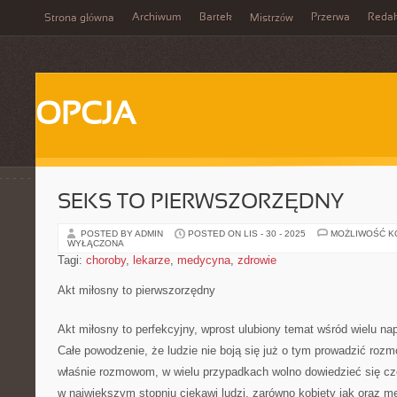
Archiwum
Bartek
Przerwa
Redak
Strona główna
Mistrzów
OPCJA
SEKS TO PIERWSZORZĘDNY
POSTED BY ADMIN
POSTED ON LIS - 30 - 2025
MOŻLIWOŚĆ 
WYŁĄCZONA
Tagi:
choroby
,
lekarze
,
medycyna
,
zdrowie
Akt miłosny to pierwszorzędny
Akt miłosny to perfekcyjny, wprost ulubiony temat wśród wielu n
Całe powodzenie, że ludzie nie boją się już o tym prowadzić rozm
właśnie rozmowom, w wielu przypadkach wolno dowiedzieć się cz
w największym stopniu ciekawi ludzi, zarówno kobiety jak oraz 