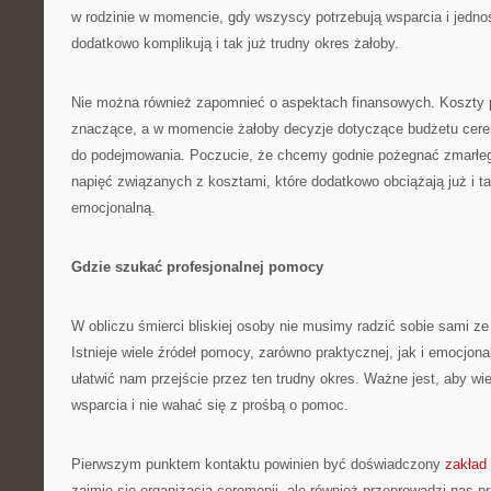
w rodzinie w momencie, gdy wszyscy potrzebują wsparcia i jednoś
dodatkowo komplikują i tak już trudny okres żałoby.
Nie można również zapomnieć o aspektach finansowych. Koszty
znaczące, a w momencie żałoby decyzje dotyczące budżetu cerem
do podejmowania. Poczucie, że chcemy godnie pożegnać zmarłe
napięć związanych z kosztami, które dodatkowo obciążają już i ta
emocjonalną.
Gdzie szukać profesjonalnej pomocy
W obliczu śmierci bliskiej osoby nie musimy radzić sobie sami z
Istnieje wiele źródeł pomocy, zarówno praktycznej, jak i emocjon
ułatwić nam przejście przez ten trudny okres. Ważne jest, aby wi
wsparcia i nie wahać się z prośbą o pomoc.
Pierwszym punktem kontaktu powinien być doświadczony
zakład
zajmie się organizacją ceremonii, ale również przeprowadzi nas 