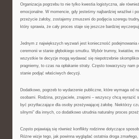
Organizacja pogrzebu to nie tylko kwestia logistyczna, ale równ
emocjonalne. W momencie, gdy jesteśmy najbardziej wrażliwi i p
przeżycie żałoby, zostajemy zmuszeni do podjęcia szeregu trudny
który sprawia, że cały proces staje się jeszcze bardziej wyczerpu
Jednym z największych wyzwań jest konieczność podejmowania 
ceremonii w stanie głębokiego smutku. Wybór trumny, kwiatów, m
wszystkie te decyzje mogą wydawać się niepotrzebnie skompliko
pragniemy, to czas na opłakanie straty. Często towarzyszy nam p
stanie podjąć właściwych decyzji.
Dodatkowo, pogrzeb to wydarzenie publiczne, które wymaga od na
osobami. Rodzina, przyjaciele, znajomi – wszyscy chcą wyrazić 
być przytłaczające dla osoby przeżywającej żałobę. Niektórzy cz
silnymi” dla innych, co dodatkowo utrudnia naturalny proces prze
Często pojawiają się również konflikty rodzinne dotyczące sposob
Różne wizje tego, jak powinna wyglądać ostatnia droga zmarłego