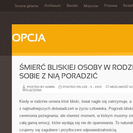
Archiwum
Bartek
Przerwa
Redak
Strona główna
Mistrzów
OPCJA
ŚMIERĆ BLISKIEJ OSOBY W RODZI
SOBIE Z NIĄ PORADZIĆ
POSTED BY ADMIN
POSTED ON CZE - 5 - 2025
MOŻLIWOŚĆ K
WYŁĄCZONA
Kiedy w rodzinie umiera ktoś bliski, świat nagle się zatrzymuje,
z najtrudniejszych doświadczeń w życiu człowieka. Pogrzeb bliskie
ceremonia pożegnania, ale również moment, w którym musimy zmi
całą gamą emocji, które wydają się nie do opanowania. To natural
czujemy się zagubieni i przytłoczeni odpowiedzialnością.