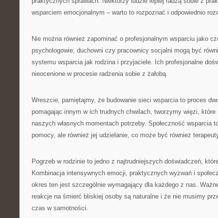
praktycznych sprawach. Niektórzy ludzie lepiej radzą sobie z pra
wsparciem emocjonalnym – warto to rozpoznać i odpowiednio rozdz
Nie można również zapominać o profesjonalnym wsparciu jako częś
psychologowie, duchowni czy pracownicy socjalni mogą być rów
systemu wsparcia jak rodzina i przyjaciele. Ich profesjonalne do
nieocenione w procesie radzenia sobie z żałobą.
Wreszcie, pamiętajmy, że budowanie sieci wsparcia to proces dw
pomagając innym w ich trudnych chwilach, tworzymy więzi, któr
naszych własnych momentach potrzeby. Społeczność wsparcia to 
pomocy, ale również jej udzielanie, co może być również terapeut
Pogrzeb w rodzinie to jedno z najtrudniejszych doświadczeń, któ
Kombinacja intensywnych emocji, praktycznych wyzwań i społec
okres ten jest szczególnie wymagający dla każdego z nas. Ważne
reakcje na śmierć bliskiej osoby są naturalne i że nie musimy prz
czas w samotności.