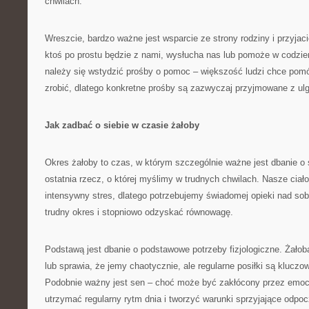
chwilach.
Wreszcie, bardzo ważne jest wsparcie ze strony rodziny i przyjac
ktoś po prostu będzie z nami, wysłucha nas lub pomoże w codzi
należy się wstydzić prośby o pomoc – większość ludzi chce pomóc
zrobić, dlatego konkretne prośby są zazwyczaj przyjmowane z ulg
Jak zadbać o siebie w czasie żałoby
Okres żałoby to czas, w którym szczególnie ważne jest dbanie o s
ostatnia rzecz, o której myślimy w trudnych chwilach. Nasze ciał
intensywny stres, dlatego potrzebujemy świadomej opieki nad so
trudny okres i stopniowo odzyskać równowagę.
Podstawą jest dbanie o podstawowe potrzeby fizjologiczne. Żałob
lub sprawia, że jemy chaotycznie, ale regularne posiłki są kluczow
Podobnie ważny jest sen – choć może być zakłócony przez emocje
utrzymać regularny rytm dnia i tworzyć warunki sprzyjające odpo