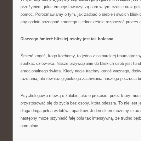
przeżyciem, jakie emocje towarzyszą nam w tym czasie oraz gd
pomoc. Porozmawiamy o tym, jak zadbać o siebie i swoich bliski
aby godnie pożegnać zmarłego i jednocześnie rozpocząć proces go
Dlaczego śmierć bliskiej osoby jest tak bolesna
Śmierć kogoś, kogo kochamy, to jedno z najbardziej traumatycz
spotkać człowieka. Nasze przywiązanie do bliskich osób jest f
emocjonalnego świata. Kiedy nagle tracimy kogoś ważnego, dośw
rozstania, ale również głębokiego zachwiania naszego poczucia be
Psychologowie mówią o żałobie jako o procesie, przez który musi
przystosować się do życia bez osoby, która odeszła. To nie jest 
długa droga pełna wzlotów i upadków. Jeden dzień możemy czuć s
następny może przynieść falę bólu tak intensywną, że trudno bę
normalnie.