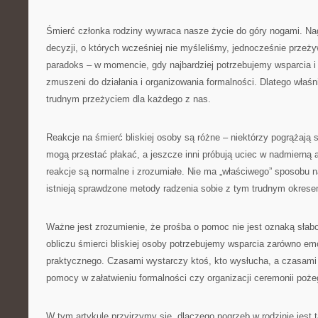
Śmierć członka rodziny wywraca nasze życie do góry nogami. Nag
decyzji, o których wcześniej nie myśleliśmy, jednocześnie przeży
paradoks – w momencie, gdy najbardziej potrzebujemy wsparcia i
zmuszeni do działania i organizowania formalności. Dlatego właśni
trudnym przeżyciem dla każdego z nas.
Reakcje na śmierć bliskiej osoby są różne – niektórzy pogrążają si
mogą przestać płakać, a jeszcze inni próbują uciec w nadmierną
reakcje są normalne i zrozumiałe. Nie ma „właściwego” sposobu n
istnieją sprawdzone metody radzenia sobie z tym trudnym okrese
Ważne jest zrozumienie, że prośba o pomoc nie jest oznaką słab
obliczu śmierci bliskiej osoby potrzebujemy wsparcia zarówno emo
praktycznego. Czasami wystarczy ktoś, kto wysłucha, a czasami
pomocy w załatwieniu formalności czy organizacji ceremonii poże
W tym artykule przyjrzymy się, dlaczego pogrzeb w rodzinie jest