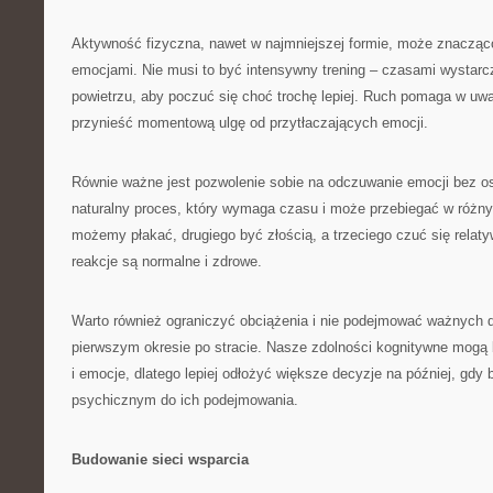
Aktywność fizyczna, nawet w najmniejszej formie, może znacząc
emocjami. Nie musi to być intensywny trening – czasami wystar
powietrzu, aby poczuć się choć trochę lepiej. Ruch pomaga w uwa
przynieść momentową ulgę od przytłaczających emocji.
Równie ważne jest pozwolenie sobie na odczuwanie emocji bez os
naturalny proces, który wymaga czasu i może przebiegać w różn
możemy płakać, drugiego być złością, a trzeciego czuć się relaty
reakcje są normalne i zdrowe.
Warto również ograniczyć obciążenia i nie podejmować ważnych 
pierwszym okresie po stracie. Nasze zdolności kognitywne mogą 
i emocje, dlatego lepiej odłożyć większe decyzje na później, gd
psychicznym do ich podejmowania.
Budowanie sieci wsparcia