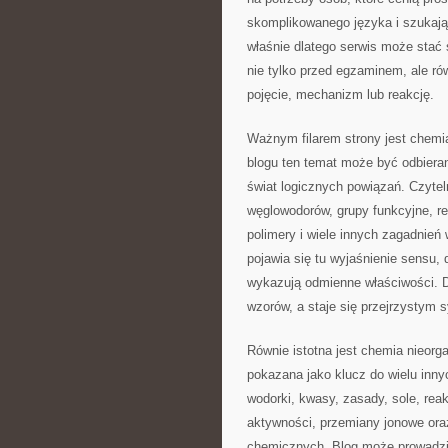
skomplikowanego języka i szukają 
właśnie dlatego serwis może stać
nie tylko przed egzaminem, ale ró
pojęcie, mechanizm lub reakcję.
Ważnym filarem strony jest chemia
blogu ten temat może być odbieran
świat logicznych powiązań. Czyte
węglowodorów, grupy funkcyjne, re
polimery i wiele innych zagadnień 
pojawia się tu wyjaśnienie sensu,
wykazują odmienne właściwości. D
wzorów, a staje się przejrzystym
Równie istotna jest chemia nieorg
pokazana jako klucz do wielu innych
wodorki, kwasy, zasady, sole, reak
aktywności, przemiany jonowe ora
chemicznych. Blog może prowadzić