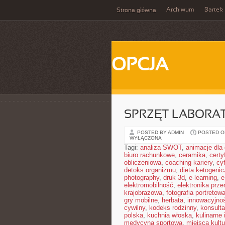
Archiwum
Bartek
Strona główna
OPCJA
SPRZĘT LABORA
POSTED BY ADMIN
POSTED ON
WYŁĄCZONA
Tagi:
analiza SWOT
,
animacje dla 
biuro rachunkowe
,
ceramika
,
cert
obliczeniowa
,
coaching kariery
,
cy
detoks organizmu
,
dieta ketogeni
photography
,
druk 3d
,
e-learning
,
e
elektromobilność
,
elektronika prz
krajobrazowa
,
fotografia portretow
gry mobilne
,
herbata
,
innowacyjno
cywilny
,
kodeks rodzinny
,
konsulta
polska
,
kuchnia włoska
,
kulinarne 
medycyna sportowa
,
miejsca kultu