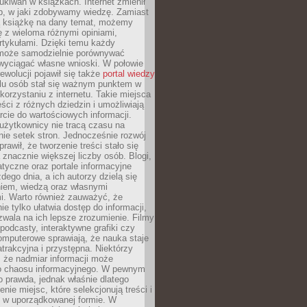
ukiwań w książkach. Internet zmienił
b, w jaki zdobywamy wiedzę. Zamiast
ą książkę na dany temat, możemy
 z wieloma różnymi opiniami,
artykułami. Dzięki temu każdy
może samodzielnie porównywać
 wyciągać własne wnioski. W połowie
rewolucji pojawił się także
portal wiedzy
elu osób stał się ważnym punktem w
orzystaniu z internetu. Takie miejsca
ści z różnych dziedzin i umożliwiają
rcie do wartościowych informacji.
użytkownicy nie tracą czasu na
ie setek stron. Jednocześnie rozwój
prawił, że tworzenie treści stało się
 znacznie większej liczby osób. Blogi,
tyczne oraz portale informacyjne
dego dnia, a ich autorzy dzielą się
iem, wiedzą oraz własnymi
i. Warto również zauważyć, że
ie tylko ułatwia dostęp do informacji,
zwala na ich lepsze zrozumienie. Filmy
podcasty, interaktywne grafiki czy
omputerowe sprawiają, że nauka staje
 atrakcyjna i przystępna. Niektórzy
, że nadmiar informacji może
o chaosu informacyjnego. W pewnym
to prawda, jednak właśnie dlatego
nie miejsc, które selekcjonują treści i
e w uporządkowanej formie. W