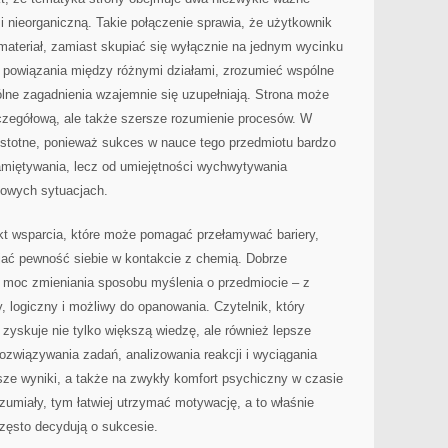
i nieorganiczną. Takie połączenie sprawia, że użytkownik
ateriał, zamiast skupiać się wyłącznie na jednym wycinku
c powiązania między różnymi działami, zrozumieć wspólne
lne zagadnienia wzajemnie się uzupełniają. Strona może
czegółową, ale także szersze rozumienie procesów. W
 istotne, ponieważ sukces w nauce tego przedmiotu bardzo
miętywania, lecz od umiejętności wychwytywania
nowych sytuacjach.
nkt wsparcia, które może pomagać przełamywać bariery,
ać pewność siebie w kontakcie z chemią. Dobrze
 moc zmieniania sposobu myślenia o przedmiocie – z
, logiczny i możliwy do opanowania. Czytelnik, który
i, zyskuje nie tylko większą wiedzę, ale również lepsze
ozwiązywania zadań, analizowania reakcji i wyciągania
sze wyniki, a także na zwykły komfort psychiczny w czasie
rozumiały, tym łatwiej utrzymać motywację, a to właśnie
często decydują o sukcesie.