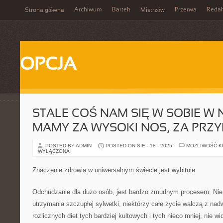
Archiwum
Bartek
Przerwa
Redak
Strona główna
Mistrzów
OPCJA
STALE COŚ NAM SIĘ W SOBIE W 
MAMY ZA WYSOKI NOS, ZA PRZY
POSTED BY ADMIN
POSTED ON SIE - 18 - 2025
MOŻLIWOŚĆ 
WYŁĄCZONA
Znaczenie zdrowia w uniwersalnym świecie jest wybitnie
Odchudzanie dla dużo osób, jest bardzo żmudnym procesem. Nie
utrzymania szczupłej sylwetki, niektórzy całe życie walczą z n
rozlicznych diet tych bardziej kultowych i tych nieco mniej, nie 