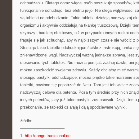
odchudzaniu. Dlatego coraz więcej osób poszukuje sposobów, kt
funkcjonalnie schudnąć, bez efektu jo-jo. Nie ulega wątpliwości za
są tabletki na odchudzanie. Takie tabletki działają nadzwyczaj akty
organizmu i aktywnie oddziałują na tkankę tłuszczową. Dzięki te
szybszy i bardziej efektowny, niż w przypadku innych rodzai odc
frapuje się jak schudnąć, aby w najbliższym czasie nie wrócić z 
Stosując takie tabletki odchudzające ściśle z instrukcją, unika si
znienawidzonej wagi. Nadzwyczaj ważną jednakże sprawą, jest 
stosowaniu tych tabletek. Nie można pomijać żadnej dawki, ani j
można zaszkodzić swojemu zdrowiu. Każdy chciałby mieć wysmukł
stosując pastylki odchudzające, można prędko takie marzenie sp
tabletki, powinno się popatrzeć do Netu. Tam jest ich wielce zna
nadzwyczaj celowe dla petenta. Poza tym średnio przy nich znajd
innych petentów, jacy już takie pastylki zastosowali. Dzięki temu 
przekonanie, że tabletki działają i dają spodziewane wyniki.
źródło:
———————————
1.
http://tango-tradicional.de